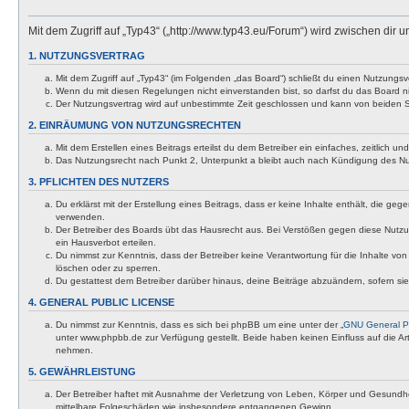
Mit dem Zugriff auf „Typ43“ („http://www.typ43.eu/Forum“) wird zwischen dir
1. NUTZUNGSVERTRAG
Mit dem Zugriff auf „Typ43“ (im Folgenden „das Board“) schließt du einen Nutzungs
Wenn du mit diesen Regelungen nicht einverstanden bist, so darfst du das Board nic
Der Nutzungsvertrag wird auf unbestimmte Zeit geschlossen und kann von beiden Se
2. EINRÄUMUNG VON NUTZUNGSRECHTEN
Mit dem Erstellen eines Beitrags erteilst du dem Betreiber ein einfaches, zeitlich
Das Nutzungsrecht nach Punkt 2, Unterpunkt a bleibt auch nach Kündigung des N
3. PFLICHTEN DES NUTZERS
Du erklärst mit der Erstellung eines Beitrags, dass er keine Inhalte enthält, die g
verwenden.
Der Betreiber des Boards übt das Hausrecht aus. Bei Verstößen gegen diese Nutzu
ein Hausverbot erteilen.
Du nimmst zur Kenntnis, dass der Betreiber keine Verantwortung für die Inhalte von 
löschen oder zu sperren.
Du gestattest dem Betreiber darüber hinaus, deine Beiträge abzuändern, sofern si
4. GENERAL PUBLIC LICENSE
Du nimmst zur Kenntnis, dass es sich bei phpBB um eine unter der „
GNU General Pu
unter www.phpbb.de zur Verfügung gestellt. Beide haben keinen Einfluss auf die A
nehmen.
5. GEWÄHRLEISTUNG
Der Betreiber haftet mit Ausnahme der Verletzung von Leben, Körper und Gesundheit u
mittelbare Folgeschäden wie insbesondere entgangenen Gewinn.