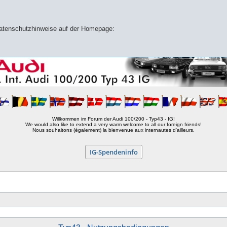
 Datenschutzhinweise auf der Homepage:
Willkommen im Forum der Audi 100/200 - Typ43 - IG!
We would also like to extend a very warm welcome to all our foreign friends!
Nous souhaitons (également) la bienvenue aux internautes d'ailleurs.
IG-Spendeninfo