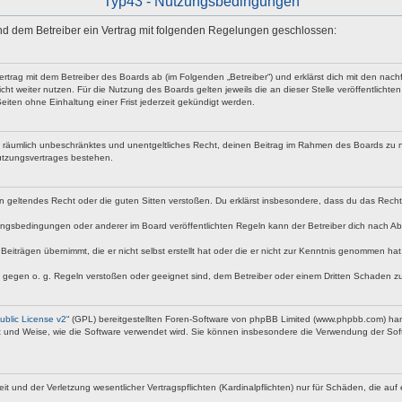
Typ43 - Nutzungsbedingungen
 und dem Betreiber ein Vertrag mit folgenden Regelungen geschlossen:
vertrag mit dem Betreiber des Boards ab (im Folgenden „Betreiber“) und erklärst dich mit den n
ht weiter nutzen. Für die Nutzung des Boards gelten jeweils die an dieser Stelle veröffentlicht
iten ohne Einhaltung einer Frist jederzeit gekündigt werden.
 und räumlich unbeschränktes und unentgeltliches Recht, deinen Beitrag im Rahmen des Boards zu 
utzungsvertrages bestehen.
egen geltendes Recht oder die guten Sitten verstoßen. Du erklärst insbesondere, dass du das Rech
ngsbedingungen oder anderer im Board veröffentlichten Regeln kann der Betreiber dich nach A
Beiträgen übernimmt, die er nicht selbst erstellt hat oder die er nicht zur Kenntnis genommen ha
e gegen o. g. Regeln verstoßen oder geeignet sind, dem Betreiber oder einem Dritten Schaden z
blic License v2
“ (GPL) bereitgestellten Foren-Software von phpBB Limited (www.phpbb.com) ha
rt und Weise, wie die Software verwendet wird. Sie können insbesondere die Verwendung der Soft
nd der Verletzung wesentlicher Vertragspflichten (Kardinalpflichten) nur für Schäden, die auf ei