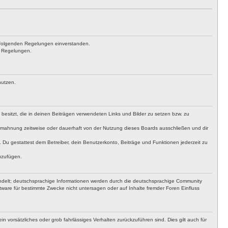
achfolgenden Regelungen einverstanden.
en Regelungen.
nutzen.
t besitzt, die in deinen Beiträgen verwendeten Links und Bilder zu setzen bzw. zu
bmahnung zeitweise oder dauerhaft von der Nutzung dieses Boards ausschließen und dir
t. Du gestattest dem Betreiber, dein Benutzerkonto, Beiträge und Funktionen jederzeit zu
uzufügen.
ndelt; deutschsprachige Informationen werden durch die deutschsprachige Community
ware für bestimmte Zwecke nicht untersagen oder auf Inhalte fremder Foren Einfluss
n vorsätzliches oder grob fahrlässiges Verhalten zurückzuführen sind. Dies gilt auch für