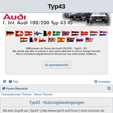
Typ43
Willkommen im Forum der Audi 100/200 - Typ43 - IG!
We would also like to extend a very warm welcome to all our foreign friends!
Nous souhaitons (également) la bienvenue aux internautes d'ailleurs.
IG-Spendeninfo
FAQ
Anmelden
S
Foren-Übersicht
Unbeantwortete Themen
Aktive Themen
u
c
Typ43 - Nutzungsbedingungen
h
Mit dem Zugriff auf „Typ43“ („http://www.typ43.eu/Forum“) wird zwischen dir
e