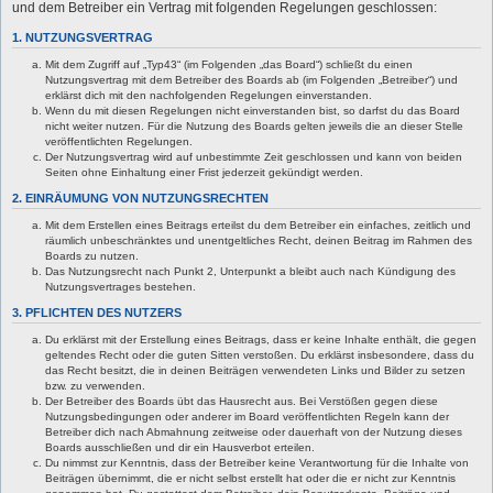
und dem Betreiber ein Vertrag mit folgenden Regelungen geschlossen:
1. NUTZUNGSVERTRAG
Mit dem Zugriff auf „Typ43“ (im Folgenden „das Board“) schließt du einen
Nutzungsvertrag mit dem Betreiber des Boards ab (im Folgenden „Betreiber“) und
erklärst dich mit den nachfolgenden Regelungen einverstanden.
Wenn du mit diesen Regelungen nicht einverstanden bist, so darfst du das Board
nicht weiter nutzen. Für die Nutzung des Boards gelten jeweils die an dieser Stelle
veröffentlichten Regelungen.
Der Nutzungsvertrag wird auf unbestimmte Zeit geschlossen und kann von beiden
Seiten ohne Einhaltung einer Frist jederzeit gekündigt werden.
2. EINRÄUMUNG VON NUTZUNGSRECHTEN
Mit dem Erstellen eines Beitrags erteilst du dem Betreiber ein einfaches, zeitlich und
räumlich unbeschränktes und unentgeltliches Recht, deinen Beitrag im Rahmen des
Boards zu nutzen.
Das Nutzungsrecht nach Punkt 2, Unterpunkt a bleibt auch nach Kündigung des
Nutzungsvertrages bestehen.
3. PFLICHTEN DES NUTZERS
Du erklärst mit der Erstellung eines Beitrags, dass er keine Inhalte enthält, die gegen
geltendes Recht oder die guten Sitten verstoßen. Du erklärst insbesondere, dass du
das Recht besitzt, die in deinen Beiträgen verwendeten Links und Bilder zu setzen
bzw. zu verwenden.
Der Betreiber des Boards übt das Hausrecht aus. Bei Verstößen gegen diese
Nutzungsbedingungen oder anderer im Board veröffentlichten Regeln kann der
Betreiber dich nach Abmahnung zeitweise oder dauerhaft von der Nutzung dieses
Boards ausschließen und dir ein Hausverbot erteilen.
Du nimmst zur Kenntnis, dass der Betreiber keine Verantwortung für die Inhalte von
Beiträgen übernimmt, die er nicht selbst erstellt hat oder die er nicht zur Kenntnis