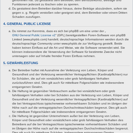
genommen hat. Du gestattest dem Betreiber, dein Benutzerkonto, Beiträge und
Funktionen jederzeit zu löschen oder zu sperren.
Du gestattest dem Betreiber darüber hinaus, deine Beiträge abzuändern, sofern sie
gegen o. g. Regeln verstoßen oder geeignet sind, dem Betreiber oder einem Dritten
Schaden zuzufügen.
4. GENERAL PUBLIC LICENSE
Du nimmst zur Kenntnis, dass es sich bei phpBB um eine unter der „
GNU General Public License v2
“ (GPL) bereitgestellten Foren-Software von phpBB
Limited (www.phpbb.com) handelt; deutschsprachige Informationen werden durch die
deutschsprachige Community unter www.phpbb.de zur Verfügung gestellt. Beide
haben keinen Einfluss auf die Art und Weise, wie die Software verwendet wird. Sie
können insbesondere die Verwendung der Software für bestimmte Zwecke nicht
untersagen oder auf Inhalte fremder Foren Einfluss nehmen.
5. GEWÄHRLEISTUNG
Der Betreiber haftet mit Ausnahme der Verletzung von Leben, Körper und
Gesundheit und der Verletzung wesentlicher Vertragspflichten (Kardinalpflichten) nur
für Schäden, die auf ein vorsätzliches oder grob fahrlässiges Verhalten
zurückzuführen sind. Dies gilt auch für mittelbare Folgeschäden wie insbesondere
entgangenen Gewinn.
Die Haftung ist gegenüber Verbrauchern außer bei vorsätzlichem oder grob
fahrlässigem Verhalten oder bei Schäden aus der Verletzung von Leben, Körper und
Gesundheit und der Verletzung wesentlicher Vertragspflichten (Kardinalpflichten) auf
die bei Vertragsschluss typischerweise vorhersehbaren Schäden und im übrigen der
Höhe nach auf die vertragstypischen Durchschnittsschäden begrenzt. Dies gilt auch
für mittelbare Folgeschäden wie insbesondere entgangenen Gewinn.
Die Haftung ist gegenüber Unternehmern außer bei der Verletzung von Leben,
Körper und Gesundheit oder vorsätzlichem oder grob fahrlässigem Verhalten des
Betreibers auf die bei Vertragsschluss typischerweise vorhersehbaren Schäden und
im Übrigen der Höhe nach auf die vertragstypischen Durchschnittsschäden begrenzt.
Dies gilt auch für mittelbare Schäden, insbesondere entgangenen Gewinn.