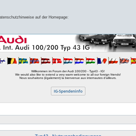
 Datenschutzhinweise auf der Homepage:
Willkommen im Forum der Audi 100/200 - Typ43 - IG!
We would also like to extend a very warm welcome to all our foreign friends!
Nous souhaitons (également) la bienvenue aux internautes d'ailleurs.
IG-Spendeninfo