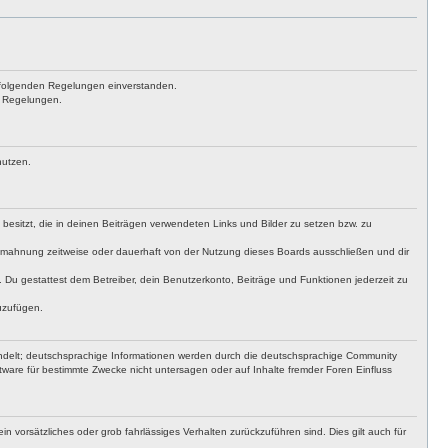
achfolgenden Regelungen einverstanden.
en Regelungen.
nutzen.
t besitzt, die in deinen Beiträgen verwendeten Links und Bilder zu setzen bzw. zu
bmahnung zeitweise oder dauerhaft von der Nutzung dieses Boards ausschließen und dir
t. Du gestattest dem Betreiber, dein Benutzerkonto, Beiträge und Funktionen jederzeit zu
uzufügen.
ndelt; deutschsprachige Informationen werden durch die deutschsprachige Community
ware für bestimmte Zwecke nicht untersagen oder auf Inhalte fremder Foren Einfluss
n vorsätzliches oder grob fahrlässiges Verhalten zurückzuführen sind. Dies gilt auch für