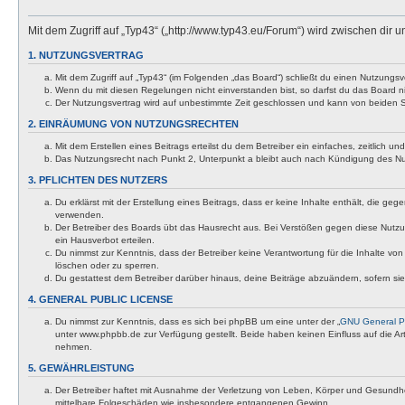
Mit dem Zugriff auf „Typ43“ („http://www.typ43.eu/Forum“) wird zwischen dir
1. NUTZUNGSVERTRAG
Mit dem Zugriff auf „Typ43“ (im Folgenden „das Board“) schließt du einen Nutzungs
Wenn du mit diesen Regelungen nicht einverstanden bist, so darfst du das Board nic
Der Nutzungsvertrag wird auf unbestimmte Zeit geschlossen und kann von beiden Se
2. EINRÄUMUNG VON NUTZUNGSRECHTEN
Mit dem Erstellen eines Beitrags erteilst du dem Betreiber ein einfaches, zeitlich
Das Nutzungsrecht nach Punkt 2, Unterpunkt a bleibt auch nach Kündigung des N
3. PFLICHTEN DES NUTZERS
Du erklärst mit der Erstellung eines Beitrags, dass er keine Inhalte enthält, die g
verwenden.
Der Betreiber des Boards übt das Hausrecht aus. Bei Verstößen gegen diese Nutzu
ein Hausverbot erteilen.
Du nimmst zur Kenntnis, dass der Betreiber keine Verantwortung für die Inhalte von 
löschen oder zu sperren.
Du gestattest dem Betreiber darüber hinaus, deine Beiträge abzuändern, sofern si
4. GENERAL PUBLIC LICENSE
Du nimmst zur Kenntnis, dass es sich bei phpBB um eine unter der „
GNU General Pu
unter www.phpbb.de zur Verfügung gestellt. Beide haben keinen Einfluss auf die A
nehmen.
5. GEWÄHRLEISTUNG
Der Betreiber haftet mit Ausnahme der Verletzung von Leben, Körper und Gesundheit u
mittelbare Folgeschäden wie insbesondere entgangenen Gewinn.