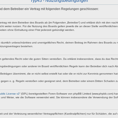
Typ43 - Nutzungsbedingungen
 und dem Betreiber ein Vertrag mit folgenden Regelungen geschlossen:
vertrag mit dem Betreiber des Boards ab (im Folgenden „Betreiber“) und erklärst dich mit den n
ht weiter nutzen. Für die Nutzung des Boards gelten jeweils die an dieser Stelle veröffentlicht
iten ohne Einhaltung einer Frist jederzeit gekündigt werden.
 und räumlich unbeschränktes und unentgeltliches Recht, deinen Beitrag im Rahmen des Boards zu 
utzungsvertrages bestehen.
egen geltendes Recht oder die guten Sitten verstoßen. Du erklärst insbesondere, dass du das Rech
ngsbedingungen oder anderer im Board veröffentlichten Regeln kann der Betreiber dich nach A
Beiträgen übernimmt, die er nicht selbst erstellt hat oder die er nicht zur Kenntnis genommen ha
e gegen o. g. Regeln verstoßen oder geeignet sind, dem Betreiber oder einem Dritten Schaden z
blic License v2
“ (GPL) bereitgestellten Foren-Software von phpBB Limited (www.phpbb.com) ha
rt und Weise, wie die Software verwendet wird. Sie können insbesondere die Verwendung der Soft
nd der Verletzung wesentlicher Vertragspflichten (Kardinalpflichten) nur für Schäden, die auf ei