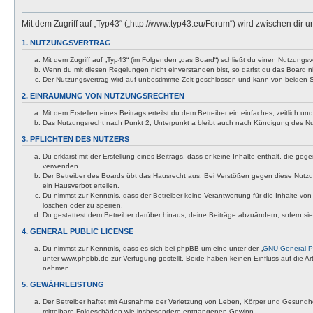
Mit dem Zugriff auf „Typ43“ („http://www.typ43.eu/Forum“) wird zwischen dir
1. NUTZUNGSVERTRAG
Mit dem Zugriff auf „Typ43“ (im Folgenden „das Board“) schließt du einen Nutzungs
Wenn du mit diesen Regelungen nicht einverstanden bist, so darfst du das Board nic
Der Nutzungsvertrag wird auf unbestimmte Zeit geschlossen und kann von beiden Se
2. EINRÄUMUNG VON NUTZUNGSRECHTEN
Mit dem Erstellen eines Beitrags erteilst du dem Betreiber ein einfaches, zeitlich
Das Nutzungsrecht nach Punkt 2, Unterpunkt a bleibt auch nach Kündigung des N
3. PFLICHTEN DES NUTZERS
Du erklärst mit der Erstellung eines Beitrags, dass er keine Inhalte enthält, die g
verwenden.
Der Betreiber des Boards übt das Hausrecht aus. Bei Verstößen gegen diese Nutzu
ein Hausverbot erteilen.
Du nimmst zur Kenntnis, dass der Betreiber keine Verantwortung für die Inhalte von 
löschen oder zu sperren.
Du gestattest dem Betreiber darüber hinaus, deine Beiträge abzuändern, sofern si
4. GENERAL PUBLIC LICENSE
Du nimmst zur Kenntnis, dass es sich bei phpBB um eine unter der „
GNU General Pu
unter www.phpbb.de zur Verfügung gestellt. Beide haben keinen Einfluss auf die A
nehmen.
5. GEWÄHRLEISTUNG
Der Betreiber haftet mit Ausnahme der Verletzung von Leben, Körper und Gesundheit u
mittelbare Folgeschäden wie insbesondere entgangenen Gewinn.