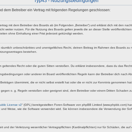
Typ43 - Nutzungsbedingungen
 und dem Betreiber ein Vertrag mit folgenden Regelungen geschlossen:
vertrag mit dem Betreiber des Boards ab (im Folgenden „Betreiber“) und erklärst dich mit den n
ht weiter nutzen. Für die Nutzung des Boards gelten jeweils die an dieser Stelle veröffentlicht
iten ohne Einhaltung einer Frist jederzeit gekündigt werden.
 und räumlich unbeschränktes und unentgeltliches Recht, deinen Beitrag im Rahmen des Boards zu 
utzungsvertrages bestehen.
egen geltendes Recht oder die guten Sitten verstoßen. Du erklärst insbesondere, dass du das Rech
ngsbedingungen oder anderer im Board veröffentlichten Regeln kann der Betreiber dich nach A
Beiträgen übernimmt, die er nicht selbst erstellt hat oder die er nicht zur Kenntnis genommen ha
e gegen o. g. Regeln verstoßen oder geeignet sind, dem Betreiber oder einem Dritten Schaden z
blic License v2
“ (GPL) bereitgestellten Foren-Software von phpBB Limited (www.phpbb.com) ha
rt und Weise, wie die Software verwendet wird. Sie können insbesondere die Verwendung der Soft
nd der Verletzung wesentlicher Vertragspflichten (Kardinalpflichten) nur für Schäden, die auf ei