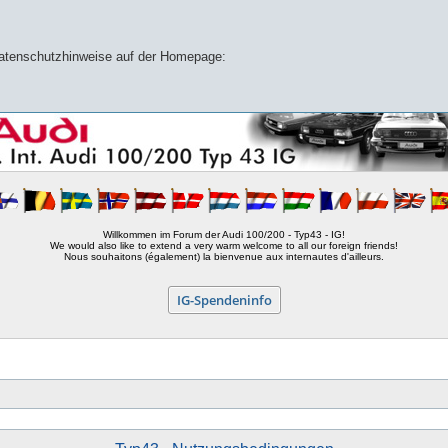
 Datenschutzhinweise auf der Homepage:
Willkommen im Forum der Audi 100/200 - Typ43 - IG!
We would also like to extend a very warm welcome to all our foreign friends!
Nous souhaitons (également) la bienvenue aux internautes d'ailleurs.
IG-Spendeninfo