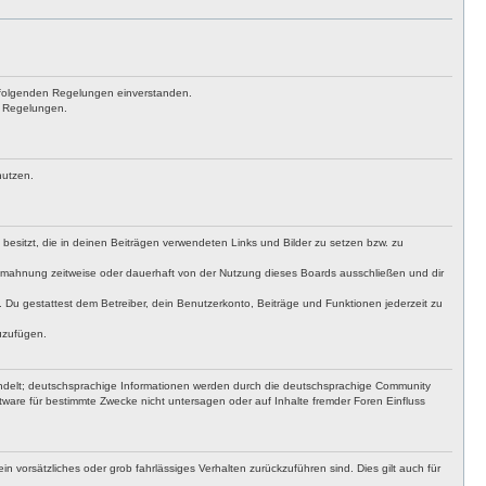
achfolgenden Regelungen einverstanden.
en Regelungen.
nutzen.
t besitzt, die in deinen Beiträgen verwendeten Links und Bilder zu setzen bzw. zu
bmahnung zeitweise oder dauerhaft von der Nutzung dieses Boards ausschließen und dir
t. Du gestattest dem Betreiber, dein Benutzerkonto, Beiträge und Funktionen jederzeit zu
uzufügen.
ndelt; deutschsprachige Informationen werden durch die deutschsprachige Community
ware für bestimmte Zwecke nicht untersagen oder auf Inhalte fremder Foren Einfluss
n vorsätzliches oder grob fahrlässiges Verhalten zurückzuführen sind. Dies gilt auch für