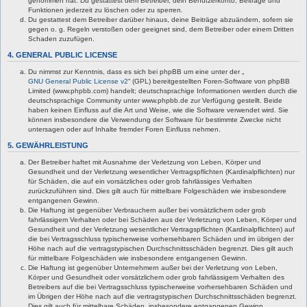
genommen hat. Du gestattest dem Betreiber, dein Benutzerkonto, Beiträge und
Funktionen jederzeit zu löschen oder zu sperren.
Du gestattest dem Betreiber darüber hinaus, deine Beiträge abzuändern, sofern sie
gegen o. g. Regeln verstoßen oder geeignet sind, dem Betreiber oder einem Dritten
Schaden zuzufügen.
4. GENERAL PUBLIC LICENSE
Du nimmst zur Kenntnis, dass es sich bei phpBB um eine unter der „
GNU General Public License v2
“ (GPL) bereitgestellten Foren-Software von phpBB
Limited (www.phpbb.com) handelt; deutschsprachige Informationen werden durch die
deutschsprachige Community unter www.phpbb.de zur Verfügung gestellt. Beide
haben keinen Einfluss auf die Art und Weise, wie die Software verwendet wird. Sie
können insbesondere die Verwendung der Software für bestimmte Zwecke nicht
untersagen oder auf Inhalte fremder Foren Einfluss nehmen.
5. GEWÄHRLEISTUNG
Der Betreiber haftet mit Ausnahme der Verletzung von Leben, Körper und
Gesundheit und der Verletzung wesentlicher Vertragspflichten (Kardinalpflichten) nur
für Schäden, die auf ein vorsätzliches oder grob fahrlässiges Verhalten
zurückzuführen sind. Dies gilt auch für mittelbare Folgeschäden wie insbesondere
entgangenen Gewinn.
Die Haftung ist gegenüber Verbrauchern außer bei vorsätzlichem oder grob
fahrlässigem Verhalten oder bei Schäden aus der Verletzung von Leben, Körper und
Gesundheit und der Verletzung wesentlicher Vertragspflichten (Kardinalpflichten) auf
die bei Vertragsschluss typischerweise vorhersehbaren Schäden und im übrigen der
Höhe nach auf die vertragstypischen Durchschnittsschäden begrenzt. Dies gilt auch
für mittelbare Folgeschäden wie insbesondere entgangenen Gewinn.
Die Haftung ist gegenüber Unternehmern außer bei der Verletzung von Leben,
Körper und Gesundheit oder vorsätzlichem oder grob fahrlässigem Verhalten des
Betreibers auf die bei Vertragsschluss typischerweise vorhersehbaren Schäden und
im Übrigen der Höhe nach auf die vertragstypischen Durchschnittsschäden begrenzt.
Dies gilt auch für mittelbare Schäden, insbesondere entgangenen Gewinn.