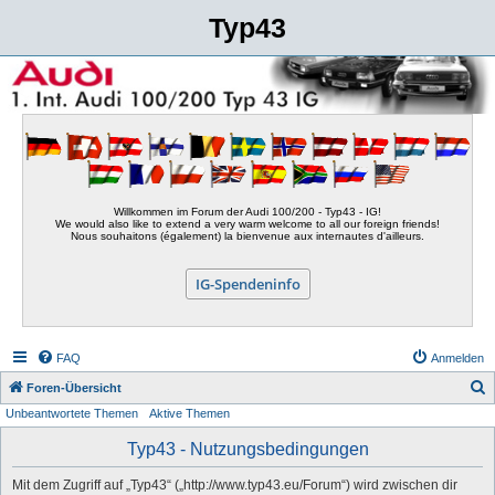
Typ43
Willkommen im Forum der Audi 100/200 - Typ43 - IG!
We would also like to extend a very warm welcome to all our foreign friends!
Nous souhaitons (également) la bienvenue aux internautes d'ailleurs.
IG-Spendeninfo
FAQ
Anmelden
S
Foren-Übersicht
Unbeantwortete Themen
Aktive Themen
u
c
Typ43 - Nutzungsbedingungen
h
Mit dem Zugriff auf „Typ43“ („http://www.typ43.eu/Forum“) wird zwischen dir
e