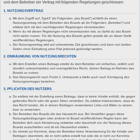
und dem Betreiber ein Vertrag mit folgenden Regelungen geschlossen:
1. NUTZUNGSVERTRAG
Mit dem Zugriff auf „Typ43“ (im Folgenden „das Board“) schließt du einen
Nutzungsvertrag mit dem Betreiber des Boards ab (im Folgenden „Betreiber“) und
erklärst dich mit den nachfolgenden Regelungen einverstanden.
Wenn du mit diesen Regelungen nicht einverstanden bist, so darfst du das Board
nicht weiter nutzen. Für die Nutzung des Boards gelten jeweils die an dieser Stelle
veröffentlichten Regelungen.
Der Nutzungsvertrag wird auf unbestimmte Zeit geschlossen und kann von beiden
Seiten ohne Einhaltung einer Frist jederzeit gekündigt werden.
2. EINRÄUMUNG VON NUTZUNGSRECHTEN
Mit dem Erstellen eines Beitrags erteilst du dem Betreiber ein einfaches, zeitlich und
räumlich unbeschränktes und unentgeltliches Recht, deinen Beitrag im Rahmen des
Boards zu nutzen.
Das Nutzungsrecht nach Punkt 2, Unterpunkt a bleibt auch nach Kündigung des
Nutzungsvertrages bestehen.
3. PFLICHTEN DES NUTZERS
Du erklärst mit der Erstellung eines Beitrags, dass er keine Inhalte enthält, die gegen
geltendes Recht oder die guten Sitten verstoßen. Du erklärst insbesondere, dass du
das Recht besitzt, die in deinen Beiträgen verwendeten Links und Bilder zu setzen
bzw. zu verwenden.
Der Betreiber des Boards übt das Hausrecht aus. Bei Verstößen gegen diese
Nutzungsbedingungen oder anderer im Board veröffentlichten Regeln kann der
Betreiber dich nach Abmahnung zeitweise oder dauerhaft von der Nutzung dieses
Boards ausschließen und dir ein Hausverbot erteilen.
Du nimmst zur Kenntnis, dass der Betreiber keine Verantwortung für die Inhalte von
Beiträgen übernimmt, die er nicht selbst erstellt hat oder die er nicht zur Kenntnis