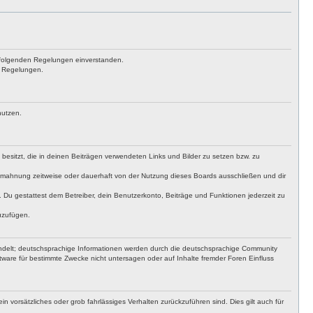
achfolgenden Regelungen einverstanden.
en Regelungen.
nutzen.
t besitzt, die in deinen Beiträgen verwendeten Links und Bilder zu setzen bzw. zu
bmahnung zeitweise oder dauerhaft von der Nutzung dieses Boards ausschließen und dir
t. Du gestattest dem Betreiber, dein Benutzerkonto, Beiträge und Funktionen jederzeit zu
uzufügen.
ndelt; deutschsprachige Informationen werden durch die deutschsprachige Community
ware für bestimmte Zwecke nicht untersagen oder auf Inhalte fremder Foren Einfluss
n vorsätzliches oder grob fahrlässiges Verhalten zurückzuführen sind. Dies gilt auch für