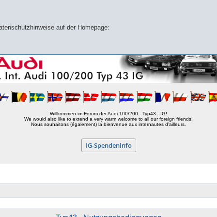
 Datenschutzhinweise auf der Homepage:
Willkommen im Forum der Audi 100/200 - Typ43 - IG!
We would also like to extend a very warm welcome to all our foreign friends!
Nous souhaitons (également) la bienvenue aux internautes d'ailleurs.
IG-Spendeninfo