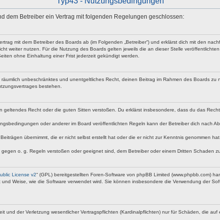
Typ43 - Nutzungsbedingungen
 und dem Betreiber ein Vertrag mit folgenden Regelungen geschlossen:
vertrag mit dem Betreiber des Boards ab (im Folgenden „Betreiber“) und erklärst dich mit den n
ht weiter nutzen. Für die Nutzung des Boards gelten jeweils die an dieser Stelle veröffentlicht
iten ohne Einhaltung einer Frist jederzeit gekündigt werden.
 und räumlich unbeschränktes und unentgeltliches Recht, deinen Beitrag im Rahmen des Boards zu 
utzungsvertrages bestehen.
egen geltendes Recht oder die guten Sitten verstoßen. Du erklärst insbesondere, dass du das Rech
ngsbedingungen oder anderer im Board veröffentlichten Regeln kann der Betreiber dich nach A
Beiträgen übernimmt, die er nicht selbst erstellt hat oder die er nicht zur Kenntnis genommen ha
e gegen o. g. Regeln verstoßen oder geeignet sind, dem Betreiber oder einem Dritten Schaden z
blic License v2
“ (GPL) bereitgestellten Foren-Software von phpBB Limited (www.phpbb.com) ha
rt und Weise, wie die Software verwendet wird. Sie können insbesondere die Verwendung der Soft
nd der Verletzung wesentlicher Vertragspflichten (Kardinalpflichten) nur für Schäden, die auf ei