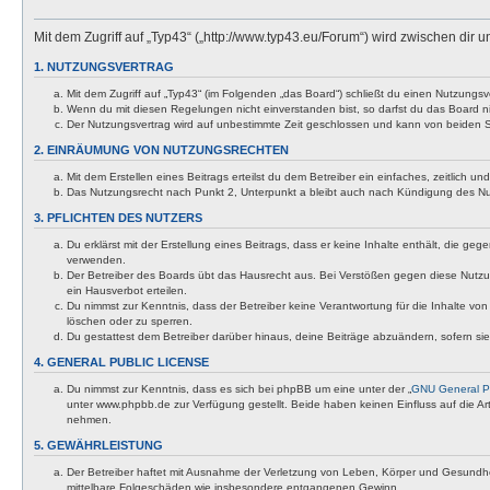
Mit dem Zugriff auf „Typ43“ („http://www.typ43.eu/Forum“) wird zwischen dir
1. NUTZUNGSVERTRAG
Mit dem Zugriff auf „Typ43“ (im Folgenden „das Board“) schließt du einen Nutzungs
Wenn du mit diesen Regelungen nicht einverstanden bist, so darfst du das Board nic
Der Nutzungsvertrag wird auf unbestimmte Zeit geschlossen und kann von beiden Se
2. EINRÄUMUNG VON NUTZUNGSRECHTEN
Mit dem Erstellen eines Beitrags erteilst du dem Betreiber ein einfaches, zeitlich
Das Nutzungsrecht nach Punkt 2, Unterpunkt a bleibt auch nach Kündigung des N
3. PFLICHTEN DES NUTZERS
Du erklärst mit der Erstellung eines Beitrags, dass er keine Inhalte enthält, die g
verwenden.
Der Betreiber des Boards übt das Hausrecht aus. Bei Verstößen gegen diese Nutzu
ein Hausverbot erteilen.
Du nimmst zur Kenntnis, dass der Betreiber keine Verantwortung für die Inhalte von 
löschen oder zu sperren.
Du gestattest dem Betreiber darüber hinaus, deine Beiträge abzuändern, sofern si
4. GENERAL PUBLIC LICENSE
Du nimmst zur Kenntnis, dass es sich bei phpBB um eine unter der „
GNU General Pu
unter www.phpbb.de zur Verfügung gestellt. Beide haben keinen Einfluss auf die A
nehmen.
5. GEWÄHRLEISTUNG
Der Betreiber haftet mit Ausnahme der Verletzung von Leben, Körper und Gesundheit u
mittelbare Folgeschäden wie insbesondere entgangenen Gewinn.