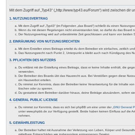
Mit dem Zugriff auf „Typ43“ („http://www.typ43.eu/Forum“) wird zwischen dir
1. NUTZUNGSVERTRAG
Mit dem Zugriff auf „Typ43“ (im Folgenden „das Board“) schließt du einen Nutzungs
Wenn du mit diesen Regelungen nicht einverstanden bist, so darfst du das Board nic
Der Nutzungsvertrag wird auf unbestimmte Zeit geschlossen und kann von beiden Se
2. EINRÄUMUNG VON NUTZUNGSRECHTEN
Mit dem Erstellen eines Beitrags erteilst du dem Betreiber ein einfaches, zeitlich
Das Nutzungsrecht nach Punkt 2, Unterpunkt a bleibt auch nach Kündigung des N
3. PFLICHTEN DES NUTZERS
Du erklärst mit der Erstellung eines Beitrags, dass er keine Inhalte enthält, die g
verwenden.
Der Betreiber des Boards übt das Hausrecht aus. Bei Verstößen gegen diese Nutzu
ein Hausverbot erteilen.
Du nimmst zur Kenntnis, dass der Betreiber keine Verantwortung für die Inhalte von 
löschen oder zu sperren.
Du gestattest dem Betreiber darüber hinaus, deine Beiträge abzuändern, sofern si
4. GENERAL PUBLIC LICENSE
Du nimmst zur Kenntnis, dass es sich bei phpBB um eine unter der „
GNU General Pu
unter www.phpbb.de zur Verfügung gestellt. Beide haben keinen Einfluss auf die A
nehmen.
5. GEWÄHRLEISTUNG
Der Betreiber haftet mit Ausnahme der Verletzung von Leben, Körper und Gesundheit u
mittelbare Folgeschäden wie insbesondere entgangenen Gewinn.