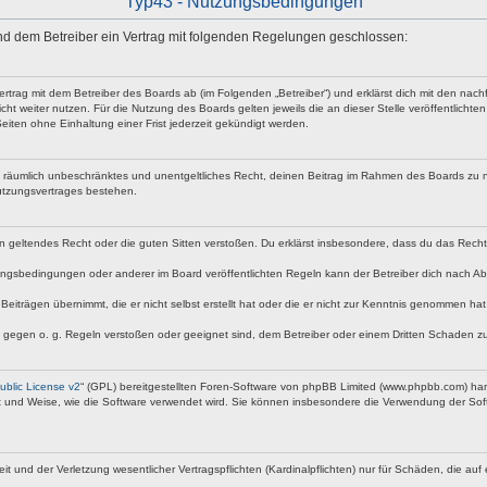
Typ43 - Nutzungsbedingungen
 und dem Betreiber ein Vertrag mit folgenden Regelungen geschlossen:
vertrag mit dem Betreiber des Boards ab (im Folgenden „Betreiber“) und erklärst dich mit den n
ht weiter nutzen. Für die Nutzung des Boards gelten jeweils die an dieser Stelle veröffentlicht
iten ohne Einhaltung einer Frist jederzeit gekündigt werden.
 und räumlich unbeschränktes und unentgeltliches Recht, deinen Beitrag im Rahmen des Boards zu 
utzungsvertrages bestehen.
egen geltendes Recht oder die guten Sitten verstoßen. Du erklärst insbesondere, dass du das Rech
ngsbedingungen oder anderer im Board veröffentlichten Regeln kann der Betreiber dich nach A
Beiträgen übernimmt, die er nicht selbst erstellt hat oder die er nicht zur Kenntnis genommen ha
e gegen o. g. Regeln verstoßen oder geeignet sind, dem Betreiber oder einem Dritten Schaden z
blic License v2
“ (GPL) bereitgestellten Foren-Software von phpBB Limited (www.phpbb.com) ha
rt und Weise, wie die Software verwendet wird. Sie können insbesondere die Verwendung der Soft
nd der Verletzung wesentlicher Vertragspflichten (Kardinalpflichten) nur für Schäden, die auf ei