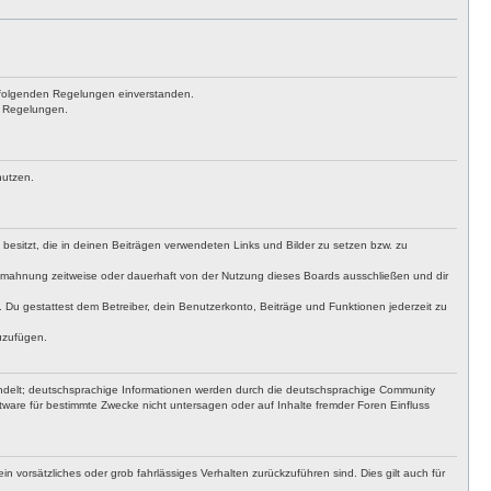
achfolgenden Regelungen einverstanden.
en Regelungen.
nutzen.
t besitzt, die in deinen Beiträgen verwendeten Links und Bilder zu setzen bzw. zu
bmahnung zeitweise oder dauerhaft von der Nutzung dieses Boards ausschließen und dir
t. Du gestattest dem Betreiber, dein Benutzerkonto, Beiträge und Funktionen jederzeit zu
uzufügen.
ndelt; deutschsprachige Informationen werden durch die deutschsprachige Community
ware für bestimmte Zwecke nicht untersagen oder auf Inhalte fremder Foren Einfluss
n vorsätzliches oder grob fahrlässiges Verhalten zurückzuführen sind. Dies gilt auch für