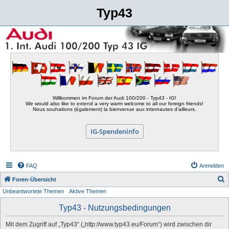
Typ43
Willkommen im Forum der Audi 100/200 - Typ43 - IG!
We would also like to extend a very warm welcome to all our foreign friends!
Nous souhaitons (également) la bienvenue aux internautes d'ailleurs.
IG-Spendeninfo
FAQ
Anmelden
S
Foren-Übersicht
Unbeantwortete Themen
Aktive Themen
u
c
Typ43 - Nutzungsbedingungen
h
Mit dem Zugriff auf „Typ43“ („http://www.typ43.eu/Forum“) wird zwischen dir
e