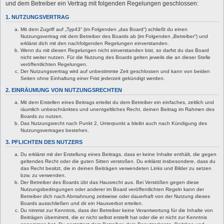
und dem Betreiber ein Vertrag mit folgenden Regelungen geschlossen:
1. NUTZUNGSVERTRAG
Mit dem Zugriff auf „Typ43“ (im Folgenden „das Board“) schließt du einen
Nutzungsvertrag mit dem Betreiber des Boards ab (im Folgenden „Betreiber“) und
erklärst dich mit den nachfolgenden Regelungen einverstanden.
Wenn du mit diesen Regelungen nicht einverstanden bist, so darfst du das Board
nicht weiter nutzen. Für die Nutzung des Boards gelten jeweils die an dieser Stelle
veröffentlichten Regelungen.
Der Nutzungsvertrag wird auf unbestimmte Zeit geschlossen und kann von beiden
Seiten ohne Einhaltung einer Frist jederzeit gekündigt werden.
2. EINRÄUMUNG VON NUTZUNGSRECHTEN
Mit dem Erstellen eines Beitrags erteilst du dem Betreiber ein einfaches, zeitlich und
räumlich unbeschränktes und unentgeltliches Recht, deinen Beitrag im Rahmen des
Boards zu nutzen.
Das Nutzungsrecht nach Punkt 2, Unterpunkt a bleibt auch nach Kündigung des
Nutzungsvertrages bestehen.
3. PFLICHTEN DES NUTZERS
Du erklärst mit der Erstellung eines Beitrags, dass er keine Inhalte enthält, die gegen
geltendes Recht oder die guten Sitten verstoßen. Du erklärst insbesondere, dass du
das Recht besitzt, die in deinen Beiträgen verwendeten Links und Bilder zu setzen
bzw. zu verwenden.
Der Betreiber des Boards übt das Hausrecht aus. Bei Verstößen gegen diese
Nutzungsbedingungen oder anderer im Board veröffentlichten Regeln kann der
Betreiber dich nach Abmahnung zeitweise oder dauerhaft von der Nutzung dieses
Boards ausschließen und dir ein Hausverbot erteilen.
Du nimmst zur Kenntnis, dass der Betreiber keine Verantwortung für die Inhalte von
Beiträgen übernimmt, die er nicht selbst erstellt hat oder die er nicht zur Kenntnis