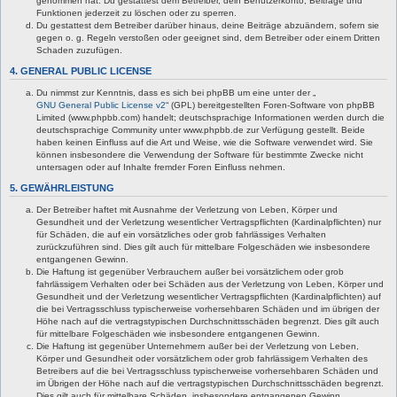
genommen hat. Du gestattest dem Betreiber, dein Benutzerkonto, Beiträge und
Funktionen jederzeit zu löschen oder zu sperren.
Du gestattest dem Betreiber darüber hinaus, deine Beiträge abzuändern, sofern sie
gegen o. g. Regeln verstoßen oder geeignet sind, dem Betreiber oder einem Dritten
Schaden zuzufügen.
4. GENERAL PUBLIC LICENSE
Du nimmst zur Kenntnis, dass es sich bei phpBB um eine unter der „
GNU General Public License v2
“ (GPL) bereitgestellten Foren-Software von phpBB
Limited (www.phpbb.com) handelt; deutschsprachige Informationen werden durch die
deutschsprachige Community unter www.phpbb.de zur Verfügung gestellt. Beide
haben keinen Einfluss auf die Art und Weise, wie die Software verwendet wird. Sie
können insbesondere die Verwendung der Software für bestimmte Zwecke nicht
untersagen oder auf Inhalte fremder Foren Einfluss nehmen.
5. GEWÄHRLEISTUNG
Der Betreiber haftet mit Ausnahme der Verletzung von Leben, Körper und
Gesundheit und der Verletzung wesentlicher Vertragspflichten (Kardinalpflichten) nur
für Schäden, die auf ein vorsätzliches oder grob fahrlässiges Verhalten
zurückzuführen sind. Dies gilt auch für mittelbare Folgeschäden wie insbesondere
entgangenen Gewinn.
Die Haftung ist gegenüber Verbrauchern außer bei vorsätzlichem oder grob
fahrlässigem Verhalten oder bei Schäden aus der Verletzung von Leben, Körper und
Gesundheit und der Verletzung wesentlicher Vertragspflichten (Kardinalpflichten) auf
die bei Vertragsschluss typischerweise vorhersehbaren Schäden und im übrigen der
Höhe nach auf die vertragstypischen Durchschnittsschäden begrenzt. Dies gilt auch
für mittelbare Folgeschäden wie insbesondere entgangenen Gewinn.
Die Haftung ist gegenüber Unternehmern außer bei der Verletzung von Leben,
Körper und Gesundheit oder vorsätzlichem oder grob fahrlässigem Verhalten des
Betreibers auf die bei Vertragsschluss typischerweise vorhersehbaren Schäden und
im Übrigen der Höhe nach auf die vertragstypischen Durchschnittsschäden begrenzt.
Dies gilt auch für mittelbare Schäden, insbesondere entgangenen Gewinn.