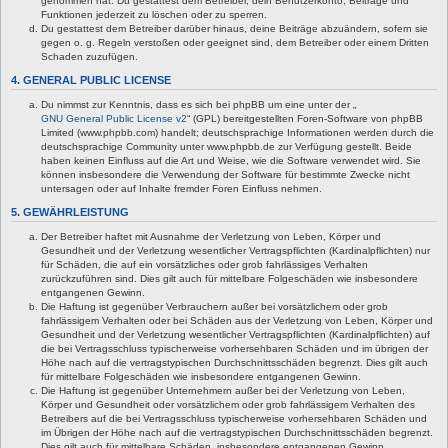
genommen hat. Du gestattest dem Betreiber, dein Benutzerkonto, Beiträge und
Funktionen jederzeit zu löschen oder zu sperren.
Du gestattest dem Betreiber darüber hinaus, deine Beiträge abzuändern, sofern sie
gegen o. g. Regeln verstoßen oder geeignet sind, dem Betreiber oder einem Dritten
Schaden zuzufügen.
4. GENERAL PUBLIC LICENSE
Du nimmst zur Kenntnis, dass es sich bei phpBB um eine unter der „
GNU General Public License v2
“ (GPL) bereitgestellten Foren-Software von phpBB
Limited (www.phpbb.com) handelt; deutschsprachige Informationen werden durch die
deutschsprachige Community unter www.phpbb.de zur Verfügung gestellt. Beide
haben keinen Einfluss auf die Art und Weise, wie die Software verwendet wird. Sie
können insbesondere die Verwendung der Software für bestimmte Zwecke nicht
untersagen oder auf Inhalte fremder Foren Einfluss nehmen.
5. GEWÄHRLEISTUNG
Der Betreiber haftet mit Ausnahme der Verletzung von Leben, Körper und
Gesundheit und der Verletzung wesentlicher Vertragspflichten (Kardinalpflichten) nur
für Schäden, die auf ein vorsätzliches oder grob fahrlässiges Verhalten
zurückzuführen sind. Dies gilt auch für mittelbare Folgeschäden wie insbesondere
entgangenen Gewinn.
Die Haftung ist gegenüber Verbrauchern außer bei vorsätzlichem oder grob
fahrlässigem Verhalten oder bei Schäden aus der Verletzung von Leben, Körper und
Gesundheit und der Verletzung wesentlicher Vertragspflichten (Kardinalpflichten) auf
die bei Vertragsschluss typischerweise vorhersehbaren Schäden und im übrigen der
Höhe nach auf die vertragstypischen Durchschnittsschäden begrenzt. Dies gilt auch
für mittelbare Folgeschäden wie insbesondere entgangenen Gewinn.
Die Haftung ist gegenüber Unternehmern außer bei der Verletzung von Leben,
Körper und Gesundheit oder vorsätzlichem oder grob fahrlässigem Verhalten des
Betreibers auf die bei Vertragsschluss typischerweise vorhersehbaren Schäden und
im Übrigen der Höhe nach auf die vertragstypischen Durchschnittsschäden begrenzt.
Dies gilt auch für mittelbare Schäden, insbesondere entgangenen Gewinn.