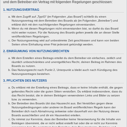
und dem Betreiber ein Vertrag mit folgenden Regelungen geschlossen:
1. NUTZUNGSVERTRAG
Mit dem Zugriff auf „Typ43“ (im Folgenden „das Board“) schließt du einen
Nutzungsvertrag mit dem Betreiber des Boards ab (im Folgenden „Betreiber“) und
erklärst dich mit den nachfolgenden Regelungen einverstanden.
Wenn du mit diesen Regelungen nicht einverstanden bist, so darfst du das Board
nicht weiter nutzen. Für die Nutzung des Boards gelten jeweils die an dieser Stelle
veröffentlichten Regelungen.
Der Nutzungsvertrag wird auf unbestimmte Zeit geschlossen und kann von beiden
Seiten ohne Einhaltung einer Frist jederzeit gekündigt werden.
2. EINRÄUMUNG VON NUTZUNGSRECHTEN
Mit dem Erstellen eines Beitrags erteilst du dem Betreiber ein einfaches, zeitlich und
räumlich unbeschränktes und unentgeltliches Recht, deinen Beitrag im Rahmen des
Boards zu nutzen.
Das Nutzungsrecht nach Punkt 2, Unterpunkt a bleibt auch nach Kündigung des
Nutzungsvertrages bestehen.
3. PFLICHTEN DES NUTZERS
Du erklärst mit der Erstellung eines Beitrags, dass er keine Inhalte enthält, die gegen
geltendes Recht oder die guten Sitten verstoßen. Du erklärst insbesondere, dass du
das Recht besitzt, die in deinen Beiträgen verwendeten Links und Bilder zu setzen
bzw. zu verwenden.
Der Betreiber des Boards übt das Hausrecht aus. Bei Verstößen gegen diese
Nutzungsbedingungen oder anderer im Board veröffentlichten Regeln kann der
Betreiber dich nach Abmahnung zeitweise oder dauerhaft von der Nutzung dieses
Boards ausschließen und dir ein Hausverbot erteilen.
Du nimmst zur Kenntnis, dass der Betreiber keine Verantwortung für die Inhalte von
Beiträgen übernimmt, die er nicht selbst erstellt hat oder die er nicht zur Kenntnis