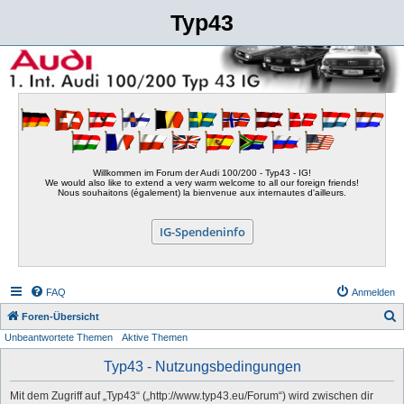
Typ43
Willkommen im Forum der Audi 100/200 - Typ43 - IG!
We would also like to extend a very warm welcome to all our foreign friends!
Nous souhaitons (également) la bienvenue aux internautes d'ailleurs.
IG-Spendeninfo
FAQ
Anmelden
S
Foren-Übersicht
Unbeantwortete Themen
Aktive Themen
u
c
Typ43 - Nutzungsbedingungen
h
Mit dem Zugriff auf „Typ43“ („http://www.typ43.eu/Forum“) wird zwischen dir
e