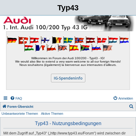
Typ43
Willkommen im Forum der Audi 100/200 - Typ43 - IG!
We would also like to extend a very warm welcome to all our foreign friends!
Nous souhaitons (également) la bienvenue aux internautes d'ailleurs.
IG-Spendeninfo
FAQ
Anmelden
S
Foren-Übersicht
Unbeantwortete Themen
Aktive Themen
u
c
Typ43 - Nutzungsbedingungen
h
Mit dem Zugriff auf „Typ43“ („http://www.typ43.eu/Forum“) wird zwischen dir
e