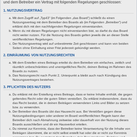
und dem Betreiber ein Vertrag mit folgenden Regelungen geschlossen:
1. NUTZUNGSVERTRAG
Mit dem Zugriff auf „Typ43“ (im Folgenden „das Board“) schließt du einen
Nutzungsvertrag mit dem Betreiber des Boards ab (im Folgenden „Betreiber“) und
erklärst dich mit den nachfolgenden Regelungen einverstanden.
Wenn du mit diesen Regelungen nicht einverstanden bist, so darfst du das Board
nicht weiter nutzen. Für die Nutzung des Boards gelten jeweils die an dieser Stelle
veröffentlichten Regelungen.
Der Nutzungsvertrag wird auf unbestimmte Zeit geschlossen und kann von beiden
Seiten ohne Einhaltung einer Frist jederzeit gekündigt werden.
2. EINRÄUMUNG VON NUTZUNGSRECHTEN
Mit dem Erstellen eines Beitrags erteilst du dem Betreiber ein einfaches, zeitlich und
räumlich unbeschränktes und unentgeltliches Recht, deinen Beitrag im Rahmen des
Boards zu nutzen.
Das Nutzungsrecht nach Punkt 2, Unterpunkt a bleibt auch nach Kündigung des
Nutzungsvertrages bestehen.
3. PFLICHTEN DES NUTZERS
Du erklärst mit der Erstellung eines Beitrags, dass er keine Inhalte enthält, die gegen
geltendes Recht oder die guten Sitten verstoßen. Du erklärst insbesondere, dass du
das Recht besitzt, die in deinen Beiträgen verwendeten Links und Bilder zu setzen
bzw. zu verwenden.
Der Betreiber des Boards übt das Hausrecht aus. Bei Verstößen gegen diese
Nutzungsbedingungen oder anderer im Board veröffentlichten Regeln kann der
Betreiber dich nach Abmahnung zeitweise oder dauerhaft von der Nutzung dieses
Boards ausschließen und dir ein Hausverbot erteilen.
Du nimmst zur Kenntnis, dass der Betreiber keine Verantwortung für die Inhalte von
Beiträgen übernimmt, die er nicht selbst erstellt hat oder die er nicht zur Kenntnis