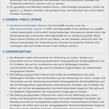
genommen hat. Du gestattest dem Betreiber, dein Benutzerkonto, Beiträge und
Funktionen jederzeit zu löschen oder zu sperren.
Du gestattest dem Betreiber darüber hinaus, deine Beiträge abzuändern, sofern sie
gegen o. g. Regeln verstoßen oder geeignet sind, dem Betreiber oder einem Dritten
Schaden zuzufügen.
4. GENERAL PUBLIC LICENSE
Du nimmst zur Kenntnis, dass es sich bei phpBB um eine unter der „
GNU General Public License v2
“ (GPL) bereitgestellten Foren-Software von phpBB
Limited (www.phpbb.com) handelt; deutschsprachige Informationen werden durch die
deutschsprachige Community unter www.phpbb.de zur Verfügung gestellt. Beide
haben keinen Einfluss auf die Art und Weise, wie die Software verwendet wird. Sie
können insbesondere die Verwendung der Software für bestimmte Zwecke nicht
untersagen oder auf Inhalte fremder Foren Einfluss nehmen.
5. GEWÄHRLEISTUNG
Der Betreiber haftet mit Ausnahme der Verletzung von Leben, Körper und
Gesundheit und der Verletzung wesentlicher Vertragspflichten (Kardinalpflichten) nur
für Schäden, die auf ein vorsätzliches oder grob fahrlässiges Verhalten
zurückzuführen sind. Dies gilt auch für mittelbare Folgeschäden wie insbesondere
entgangenen Gewinn.
Die Haftung ist gegenüber Verbrauchern außer bei vorsätzlichem oder grob
fahrlässigem Verhalten oder bei Schäden aus der Verletzung von Leben, Körper und
Gesundheit und der Verletzung wesentlicher Vertragspflichten (Kardinalpflichten) auf
die bei Vertragsschluss typischerweise vorhersehbaren Schäden und im übrigen der
Höhe nach auf die vertragstypischen Durchschnittsschäden begrenzt. Dies gilt auch
für mittelbare Folgeschäden wie insbesondere entgangenen Gewinn.
Die Haftung ist gegenüber Unternehmern außer bei der Verletzung von Leben,
Körper und Gesundheit oder vorsätzlichem oder grob fahrlässigem Verhalten des
Betreibers auf die bei Vertragsschluss typischerweise vorhersehbaren Schäden und
im Übrigen der Höhe nach auf die vertragstypischen Durchschnittsschäden begrenzt.
Dies gilt auch für mittelbare Schäden, insbesondere entgangenen Gewinn.