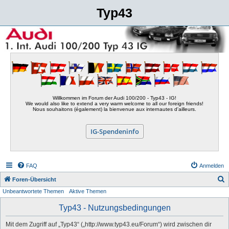
Typ43
Willkommen im Forum der Audi 100/200 - Typ43 - IG!
We would also like to extend a very warm welcome to all our foreign friends!
Nous souhaitons (également) la bienvenue aux internautes d'ailleurs.
IG-Spendeninfo
FAQ
Anmelden
S
Foren-Übersicht
Unbeantwortete Themen
Aktive Themen
u
c
Typ43 - Nutzungsbedingungen
h
Mit dem Zugriff auf „Typ43“ („http://www.typ43.eu/Forum“) wird zwischen dir
e