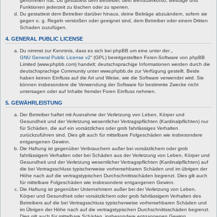
genommen hat. Du gestattest dem Betreiber, dein Benutzerkonto, Beiträge und
Funktionen jederzeit zu löschen oder zu sperren.
Du gestattest dem Betreiber darüber hinaus, deine Beiträge abzuändern, sofern sie
gegen o. g. Regeln verstoßen oder geeignet sind, dem Betreiber oder einem Dritten
Schaden zuzufügen.
4. GENERAL PUBLIC LICENSE
Du nimmst zur Kenntnis, dass es sich bei phpBB um eine unter der „
GNU General Public License v2
“ (GPL) bereitgestellten Foren-Software von phpBB
Limited (www.phpbb.com) handelt; deutschsprachige Informationen werden durch die
deutschsprachige Community unter www.phpbb.de zur Verfügung gestellt. Beide
haben keinen Einfluss auf die Art und Weise, wie die Software verwendet wird. Sie
können insbesondere die Verwendung der Software für bestimmte Zwecke nicht
untersagen oder auf Inhalte fremder Foren Einfluss nehmen.
5. GEWÄHRLEISTUNG
Der Betreiber haftet mit Ausnahme der Verletzung von Leben, Körper und
Gesundheit und der Verletzung wesentlicher Vertragspflichten (Kardinalpflichten) nur
für Schäden, die auf ein vorsätzliches oder grob fahrlässiges Verhalten
zurückzuführen sind. Dies gilt auch für mittelbare Folgeschäden wie insbesondere
entgangenen Gewinn.
Die Haftung ist gegenüber Verbrauchern außer bei vorsätzlichem oder grob
fahrlässigem Verhalten oder bei Schäden aus der Verletzung von Leben, Körper und
Gesundheit und der Verletzung wesentlicher Vertragspflichten (Kardinalpflichten) auf
die bei Vertragsschluss typischerweise vorhersehbaren Schäden und im übrigen der
Höhe nach auf die vertragstypischen Durchschnittsschäden begrenzt. Dies gilt auch
für mittelbare Folgeschäden wie insbesondere entgangenen Gewinn.
Die Haftung ist gegenüber Unternehmern außer bei der Verletzung von Leben,
Körper und Gesundheit oder vorsätzlichem oder grob fahrlässigem Verhalten des
Betreibers auf die bei Vertragsschluss typischerweise vorhersehbaren Schäden und
im Übrigen der Höhe nach auf die vertragstypischen Durchschnittsschäden begrenzt.
Dies gilt auch für mittelbare Schäden, insbesondere entgangenen Gewinn.