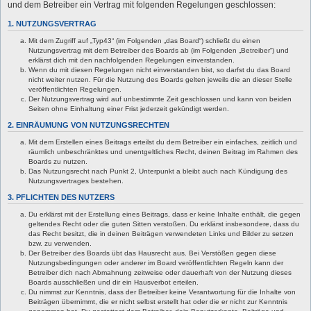
und dem Betreiber ein Vertrag mit folgenden Regelungen geschlossen:
1. NUTZUNGSVERTRAG
Mit dem Zugriff auf „Typ43“ (im Folgenden „das Board“) schließt du einen
Nutzungsvertrag mit dem Betreiber des Boards ab (im Folgenden „Betreiber“) und
erklärst dich mit den nachfolgenden Regelungen einverstanden.
Wenn du mit diesen Regelungen nicht einverstanden bist, so darfst du das Board
nicht weiter nutzen. Für die Nutzung des Boards gelten jeweils die an dieser Stelle
veröffentlichten Regelungen.
Der Nutzungsvertrag wird auf unbestimmte Zeit geschlossen und kann von beiden
Seiten ohne Einhaltung einer Frist jederzeit gekündigt werden.
2. EINRÄUMUNG VON NUTZUNGSRECHTEN
Mit dem Erstellen eines Beitrags erteilst du dem Betreiber ein einfaches, zeitlich und
räumlich unbeschränktes und unentgeltliches Recht, deinen Beitrag im Rahmen des
Boards zu nutzen.
Das Nutzungsrecht nach Punkt 2, Unterpunkt a bleibt auch nach Kündigung des
Nutzungsvertrages bestehen.
3. PFLICHTEN DES NUTZERS
Du erklärst mit der Erstellung eines Beitrags, dass er keine Inhalte enthält, die gegen
geltendes Recht oder die guten Sitten verstoßen. Du erklärst insbesondere, dass du
das Recht besitzt, die in deinen Beiträgen verwendeten Links und Bilder zu setzen
bzw. zu verwenden.
Der Betreiber des Boards übt das Hausrecht aus. Bei Verstößen gegen diese
Nutzungsbedingungen oder anderer im Board veröffentlichten Regeln kann der
Betreiber dich nach Abmahnung zeitweise oder dauerhaft von der Nutzung dieses
Boards ausschließen und dir ein Hausverbot erteilen.
Du nimmst zur Kenntnis, dass der Betreiber keine Verantwortung für die Inhalte von
Beiträgen übernimmt, die er nicht selbst erstellt hat oder die er nicht zur Kenntnis