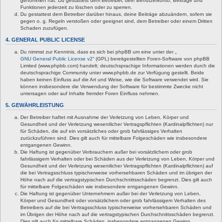
genommen hat. Du gestattest dem Betreiber, dein Benutzerkonto, Beiträge und
Funktionen jederzeit zu löschen oder zu sperren.
Du gestattest dem Betreiber darüber hinaus, deine Beiträge abzuändern, sofern sie
gegen o. g. Regeln verstoßen oder geeignet sind, dem Betreiber oder einem Dritten
Schaden zuzufügen.
4. GENERAL PUBLIC LICENSE
Du nimmst zur Kenntnis, dass es sich bei phpBB um eine unter der „
GNU General Public License v2
“ (GPL) bereitgestellten Foren-Software von phpBB
Limited (www.phpbb.com) handelt; deutschsprachige Informationen werden durch die
deutschsprachige Community unter www.phpbb.de zur Verfügung gestellt. Beide
haben keinen Einfluss auf die Art und Weise, wie die Software verwendet wird. Sie
können insbesondere die Verwendung der Software für bestimmte Zwecke nicht
untersagen oder auf Inhalte fremder Foren Einfluss nehmen.
5. GEWÄHRLEISTUNG
Der Betreiber haftet mit Ausnahme der Verletzung von Leben, Körper und
Gesundheit und der Verletzung wesentlicher Vertragspflichten (Kardinalpflichten) nur
für Schäden, die auf ein vorsätzliches oder grob fahrlässiges Verhalten
zurückzuführen sind. Dies gilt auch für mittelbare Folgeschäden wie insbesondere
entgangenen Gewinn.
Die Haftung ist gegenüber Verbrauchern außer bei vorsätzlichem oder grob
fahrlässigem Verhalten oder bei Schäden aus der Verletzung von Leben, Körper und
Gesundheit und der Verletzung wesentlicher Vertragspflichten (Kardinalpflichten) auf
die bei Vertragsschluss typischerweise vorhersehbaren Schäden und im übrigen der
Höhe nach auf die vertragstypischen Durchschnittsschäden begrenzt. Dies gilt auch
für mittelbare Folgeschäden wie insbesondere entgangenen Gewinn.
Die Haftung ist gegenüber Unternehmern außer bei der Verletzung von Leben,
Körper und Gesundheit oder vorsätzlichem oder grob fahrlässigem Verhalten des
Betreibers auf die bei Vertragsschluss typischerweise vorhersehbaren Schäden und
im Übrigen der Höhe nach auf die vertragstypischen Durchschnittsschäden begrenzt.
Dies gilt auch für mittelbare Schäden, insbesondere entgangenen Gewinn.