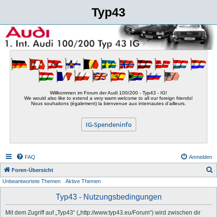
Typ43
Willkommen im Forum der Audi 100/200 - Typ43 - IG!
We would also like to extend a very warm welcome to all our foreign friends!
Nous souhaitons (également) la bienvenue aux internautes d'ailleurs.
IG-Spendeninfo
FAQ
Anmelden
S
Foren-Übersicht
Unbeantwortete Themen
Aktive Themen
u
c
Typ43 - Nutzungsbedingungen
h
Mit dem Zugriff auf „Typ43“ („http://www.typ43.eu/Forum“) wird zwischen dir
e