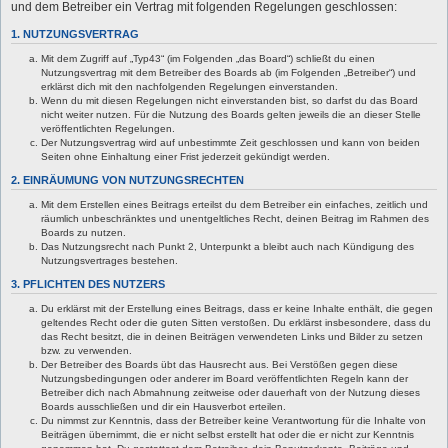
und dem Betreiber ein Vertrag mit folgenden Regelungen geschlossen:
1. NUTZUNGSVERTRAG
Mit dem Zugriff auf „Typ43“ (im Folgenden „das Board“) schließt du einen
Nutzungsvertrag mit dem Betreiber des Boards ab (im Folgenden „Betreiber“) und
erklärst dich mit den nachfolgenden Regelungen einverstanden.
Wenn du mit diesen Regelungen nicht einverstanden bist, so darfst du das Board
nicht weiter nutzen. Für die Nutzung des Boards gelten jeweils die an dieser Stelle
veröffentlichten Regelungen.
Der Nutzungsvertrag wird auf unbestimmte Zeit geschlossen und kann von beiden
Seiten ohne Einhaltung einer Frist jederzeit gekündigt werden.
2. EINRÄUMUNG VON NUTZUNGSRECHTEN
Mit dem Erstellen eines Beitrags erteilst du dem Betreiber ein einfaches, zeitlich und
räumlich unbeschränktes und unentgeltliches Recht, deinen Beitrag im Rahmen des
Boards zu nutzen.
Das Nutzungsrecht nach Punkt 2, Unterpunkt a bleibt auch nach Kündigung des
Nutzungsvertrages bestehen.
3. PFLICHTEN DES NUTZERS
Du erklärst mit der Erstellung eines Beitrags, dass er keine Inhalte enthält, die gegen
geltendes Recht oder die guten Sitten verstoßen. Du erklärst insbesondere, dass du
das Recht besitzt, die in deinen Beiträgen verwendeten Links und Bilder zu setzen
bzw. zu verwenden.
Der Betreiber des Boards übt das Hausrecht aus. Bei Verstößen gegen diese
Nutzungsbedingungen oder anderer im Board veröffentlichten Regeln kann der
Betreiber dich nach Abmahnung zeitweise oder dauerhaft von der Nutzung dieses
Boards ausschließen und dir ein Hausverbot erteilen.
Du nimmst zur Kenntnis, dass der Betreiber keine Verantwortung für die Inhalte von
Beiträgen übernimmt, die er nicht selbst erstellt hat oder die er nicht zur Kenntnis