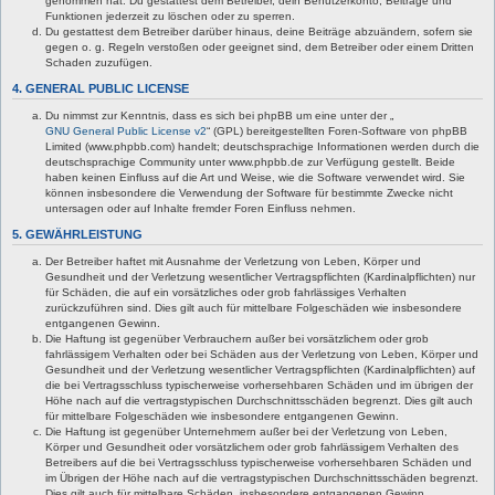
genommen hat. Du gestattest dem Betreiber, dein Benutzerkonto, Beiträge und
Funktionen jederzeit zu löschen oder zu sperren.
Du gestattest dem Betreiber darüber hinaus, deine Beiträge abzuändern, sofern sie
gegen o. g. Regeln verstoßen oder geeignet sind, dem Betreiber oder einem Dritten
Schaden zuzufügen.
4. GENERAL PUBLIC LICENSE
Du nimmst zur Kenntnis, dass es sich bei phpBB um eine unter der „
GNU General Public License v2
“ (GPL) bereitgestellten Foren-Software von phpBB
Limited (www.phpbb.com) handelt; deutschsprachige Informationen werden durch die
deutschsprachige Community unter www.phpbb.de zur Verfügung gestellt. Beide
haben keinen Einfluss auf die Art und Weise, wie die Software verwendet wird. Sie
können insbesondere die Verwendung der Software für bestimmte Zwecke nicht
untersagen oder auf Inhalte fremder Foren Einfluss nehmen.
5. GEWÄHRLEISTUNG
Der Betreiber haftet mit Ausnahme der Verletzung von Leben, Körper und
Gesundheit und der Verletzung wesentlicher Vertragspflichten (Kardinalpflichten) nur
für Schäden, die auf ein vorsätzliches oder grob fahrlässiges Verhalten
zurückzuführen sind. Dies gilt auch für mittelbare Folgeschäden wie insbesondere
entgangenen Gewinn.
Die Haftung ist gegenüber Verbrauchern außer bei vorsätzlichem oder grob
fahrlässigem Verhalten oder bei Schäden aus der Verletzung von Leben, Körper und
Gesundheit und der Verletzung wesentlicher Vertragspflichten (Kardinalpflichten) auf
die bei Vertragsschluss typischerweise vorhersehbaren Schäden und im übrigen der
Höhe nach auf die vertragstypischen Durchschnittsschäden begrenzt. Dies gilt auch
für mittelbare Folgeschäden wie insbesondere entgangenen Gewinn.
Die Haftung ist gegenüber Unternehmern außer bei der Verletzung von Leben,
Körper und Gesundheit oder vorsätzlichem oder grob fahrlässigem Verhalten des
Betreibers auf die bei Vertragsschluss typischerweise vorhersehbaren Schäden und
im Übrigen der Höhe nach auf die vertragstypischen Durchschnittsschäden begrenzt.
Dies gilt auch für mittelbare Schäden, insbesondere entgangenen Gewinn.