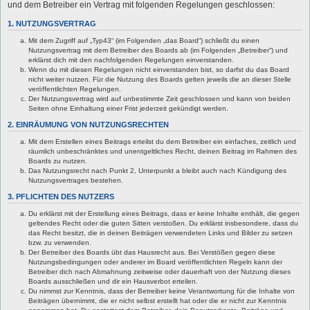
und dem Betreiber ein Vertrag mit folgenden Regelungen geschlossen:
1. NUTZUNGSVERTRAG
Mit dem Zugriff auf „Typ43“ (im Folgenden „das Board“) schließt du einen
Nutzungsvertrag mit dem Betreiber des Boards ab (im Folgenden „Betreiber“) und
erklärst dich mit den nachfolgenden Regelungen einverstanden.
Wenn du mit diesen Regelungen nicht einverstanden bist, so darfst du das Board
nicht weiter nutzen. Für die Nutzung des Boards gelten jeweils die an dieser Stelle
veröffentlichten Regelungen.
Der Nutzungsvertrag wird auf unbestimmte Zeit geschlossen und kann von beiden
Seiten ohne Einhaltung einer Frist jederzeit gekündigt werden.
2. EINRÄUMUNG VON NUTZUNGSRECHTEN
Mit dem Erstellen eines Beitrags erteilst du dem Betreiber ein einfaches, zeitlich und
räumlich unbeschränktes und unentgeltliches Recht, deinen Beitrag im Rahmen des
Boards zu nutzen.
Das Nutzungsrecht nach Punkt 2, Unterpunkt a bleibt auch nach Kündigung des
Nutzungsvertrages bestehen.
3. PFLICHTEN DES NUTZERS
Du erklärst mit der Erstellung eines Beitrags, dass er keine Inhalte enthält, die gegen
geltendes Recht oder die guten Sitten verstoßen. Du erklärst insbesondere, dass du
das Recht besitzt, die in deinen Beiträgen verwendeten Links und Bilder zu setzen
bzw. zu verwenden.
Der Betreiber des Boards übt das Hausrecht aus. Bei Verstößen gegen diese
Nutzungsbedingungen oder anderer im Board veröffentlichten Regeln kann der
Betreiber dich nach Abmahnung zeitweise oder dauerhaft von der Nutzung dieses
Boards ausschließen und dir ein Hausverbot erteilen.
Du nimmst zur Kenntnis, dass der Betreiber keine Verantwortung für die Inhalte von
Beiträgen übernimmt, die er nicht selbst erstellt hat oder die er nicht zur Kenntnis