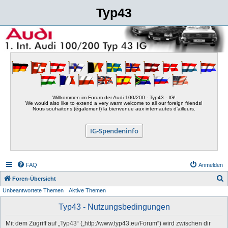
Typ43
Willkommen im Forum der Audi 100/200 - Typ43 - IG!
We would also like to extend a very warm welcome to all our foreign friends!
Nous souhaitons (également) la bienvenue aux internautes d'ailleurs.
IG-Spendeninfo
FAQ
Anmelden
S
Foren-Übersicht
Unbeantwortete Themen
Aktive Themen
u
c
Typ43 - Nutzungsbedingungen
h
Mit dem Zugriff auf „Typ43“ („http://www.typ43.eu/Forum“) wird zwischen dir
e