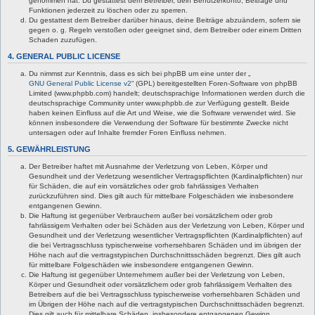
genommen hat. Du gestattest dem Betreiber, dein Benutzerkonto, Beiträge und
Funktionen jederzeit zu löschen oder zu sperren.
Du gestattest dem Betreiber darüber hinaus, deine Beiträge abzuändern, sofern sie
gegen o. g. Regeln verstoßen oder geeignet sind, dem Betreiber oder einem Dritten
Schaden zuzufügen.
4. GENERAL PUBLIC LICENSE
Du nimmst zur Kenntnis, dass es sich bei phpBB um eine unter der „
GNU General Public License v2
“ (GPL) bereitgestellten Foren-Software von phpBB
Limited (www.phpbb.com) handelt; deutschsprachige Informationen werden durch die
deutschsprachige Community unter www.phpbb.de zur Verfügung gestellt. Beide
haben keinen Einfluss auf die Art und Weise, wie die Software verwendet wird. Sie
können insbesondere die Verwendung der Software für bestimmte Zwecke nicht
untersagen oder auf Inhalte fremder Foren Einfluss nehmen.
5. GEWÄHRLEISTUNG
Der Betreiber haftet mit Ausnahme der Verletzung von Leben, Körper und
Gesundheit und der Verletzung wesentlicher Vertragspflichten (Kardinalpflichten) nur
für Schäden, die auf ein vorsätzliches oder grob fahrlässiges Verhalten
zurückzuführen sind. Dies gilt auch für mittelbare Folgeschäden wie insbesondere
entgangenen Gewinn.
Die Haftung ist gegenüber Verbrauchern außer bei vorsätzlichem oder grob
fahrlässigem Verhalten oder bei Schäden aus der Verletzung von Leben, Körper und
Gesundheit und der Verletzung wesentlicher Vertragspflichten (Kardinalpflichten) auf
die bei Vertragsschluss typischerweise vorhersehbaren Schäden und im übrigen der
Höhe nach auf die vertragstypischen Durchschnittsschäden begrenzt. Dies gilt auch
für mittelbare Folgeschäden wie insbesondere entgangenen Gewinn.
Die Haftung ist gegenüber Unternehmern außer bei der Verletzung von Leben,
Körper und Gesundheit oder vorsätzlichem oder grob fahrlässigem Verhalten des
Betreibers auf die bei Vertragsschluss typischerweise vorhersehbaren Schäden und
im Übrigen der Höhe nach auf die vertragstypischen Durchschnittsschäden begrenzt.
Dies gilt auch für mittelbare Schäden, insbesondere entgangenen Gewinn.