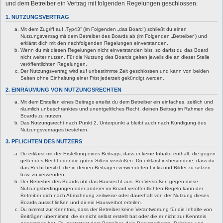
und dem Betreiber ein Vertrag mit folgenden Regelungen geschlossen:
1. NUTZUNGSVERTRAG
Mit dem Zugriff auf „Typ43“ (im Folgenden „das Board“) schließt du einen
Nutzungsvertrag mit dem Betreiber des Boards ab (im Folgenden „Betreiber“) und
erklärst dich mit den nachfolgenden Regelungen einverstanden.
Wenn du mit diesen Regelungen nicht einverstanden bist, so darfst du das Board
nicht weiter nutzen. Für die Nutzung des Boards gelten jeweils die an dieser Stelle
veröffentlichten Regelungen.
Der Nutzungsvertrag wird auf unbestimmte Zeit geschlossen und kann von beiden
Seiten ohne Einhaltung einer Frist jederzeit gekündigt werden.
2. EINRÄUMUNG VON NUTZUNGSRECHTEN
Mit dem Erstellen eines Beitrags erteilst du dem Betreiber ein einfaches, zeitlich und
räumlich unbeschränktes und unentgeltliches Recht, deinen Beitrag im Rahmen des
Boards zu nutzen.
Das Nutzungsrecht nach Punkt 2, Unterpunkt a bleibt auch nach Kündigung des
Nutzungsvertrages bestehen.
3. PFLICHTEN DES NUTZERS
Du erklärst mit der Erstellung eines Beitrags, dass er keine Inhalte enthält, die gegen
geltendes Recht oder die guten Sitten verstoßen. Du erklärst insbesondere, dass du
das Recht besitzt, die in deinen Beiträgen verwendeten Links und Bilder zu setzen
bzw. zu verwenden.
Der Betreiber des Boards übt das Hausrecht aus. Bei Verstößen gegen diese
Nutzungsbedingungen oder anderer im Board veröffentlichten Regeln kann der
Betreiber dich nach Abmahnung zeitweise oder dauerhaft von der Nutzung dieses
Boards ausschließen und dir ein Hausverbot erteilen.
Du nimmst zur Kenntnis, dass der Betreiber keine Verantwortung für die Inhalte von
Beiträgen übernimmt, die er nicht selbst erstellt hat oder die er nicht zur Kenntnis