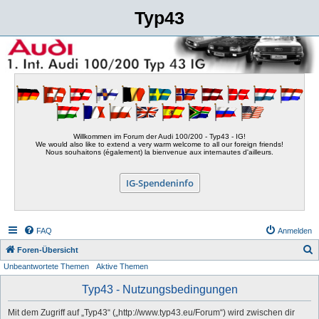
Typ43
Willkommen im Forum der Audi 100/200 - Typ43 - IG!
We would also like to extend a very warm welcome to all our foreign friends!
Nous souhaitons (également) la bienvenue aux internautes d'ailleurs.
IG-Spendeninfo
FAQ
Anmelden
S
Foren-Übersicht
Unbeantwortete Themen
Aktive Themen
u
c
Typ43 - Nutzungsbedingungen
h
Mit dem Zugriff auf „Typ43“ („http://www.typ43.eu/Forum“) wird zwischen dir
e