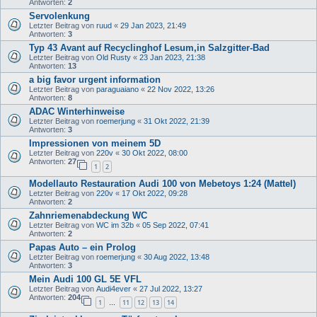
Antworten:
2
Servolenkung
Letzter Beitrag von
ruud
«
29 Jan 2023, 21:49
Antworten:
3
Typ 43 Avant auf Recyclinghof Lesum,in Salzgitter-Bad
Letzter Beitrag von
Old Rusty
«
23 Jan 2023, 21:38
Antworten:
13
a big favor urgent information
Letzter Beitrag von
paraguaiano
«
22 Nov 2022, 13:26
Antworten:
8
ADAC Winterhinweise
Letzter Beitrag von
roemerjung
«
31 Okt 2022, 21:39
Antworten:
3
Impressionen von meinem 5D
Letzter Beitrag von
220v
«
30 Okt 2022, 08:00
Antworten:
27
1
2
Modellauto Restauration Audi 100 von Mebetoys 1:24 (Mattel)
Letzter Beitrag von
220v
«
17 Okt 2022, 09:28
Antworten:
2
Zahnriemenabdeckung WC
Letzter Beitrag von
WC im 32b
«
05 Sep 2022, 07:41
Antworten:
2
Papas Auto – ein Prolog
Letzter Beitrag von
roemerjung
«
30 Aug 2022, 13:48
Antworten:
3
Mein Audi 100 GL 5E VFL
Letzter Beitrag von
Audi4ever
«
27 Jul 2022, 13:27
Antworten:
204
1
11
12
13
14
…