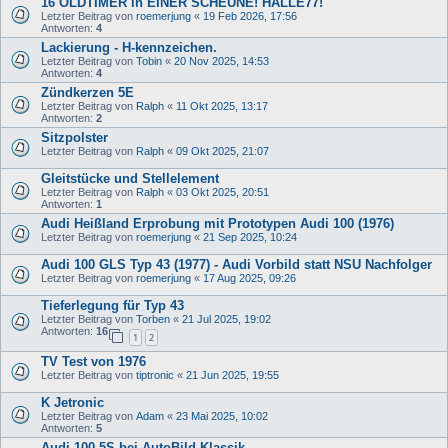
16 OLDTIMER in EINER SCHEUNE! HALLE77!
Letzter Beitrag von
roemerjung
«
19 Feb 2026, 17:56
Antworten:
4
Lackierung - H-kennzeichen.
Letzter Beitrag von
Tobin
«
20 Nov 2025, 14:53
Antworten:
4
Zündkerzen 5E
Letzter Beitrag von
Ralph
«
11 Okt 2025, 13:17
Antworten:
2
Sitzpolster
Letzter Beitrag von
Ralph
«
09 Okt 2025, 21:07
Gleitstücke und Stellelement
Letzter Beitrag von
Ralph
«
03 Okt 2025, 20:51
Antworten:
1
Audi Heißland Erprobung mit Prototypen Audi 100 (1976)
Letzter Beitrag von
roemerjung
«
21 Sep 2025, 10:24
Audi 100 GLS Typ 43 (1977) - Audi Vorbild statt NSU Nachfolger
Letzter Beitrag von
roemerjung
«
17 Aug 2025, 09:26
Tieferlegung für Typ 43
Letzter Beitrag von
Torben
«
21 Jul 2025, 19:02
Antworten:
16
1
2
TV Test von 1976
Letzter Beitrag von
tiptronic
«
21 Jun 2025, 19:55
K Jetronic
Letzter Beitrag von
Adam
«
23 Mai 2025, 10:02
Antworten:
5
Audi 100 5S bei AutoBild Klassik