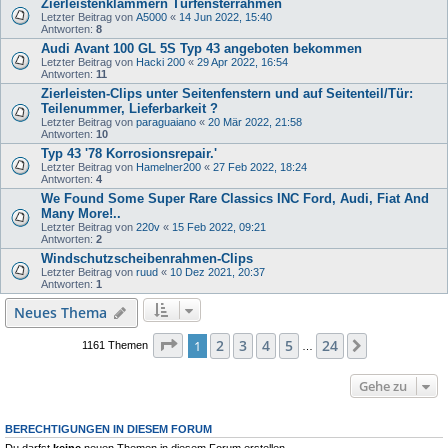
Zierleistenklammern Türfensterrahmen
Letzter Beitrag von
A5000
«
14 Jun 2022, 15:40
Antworten:
8
Audi Avant 100 GL 5S Typ 43 angeboten bekommen
Letzter Beitrag von
Hacki 200
«
29 Apr 2022, 16:54
Antworten:
11
Zierleisten-Clips unter Seitenfenstern und auf Seitenteil/Tür:
Teilenummer, Lieferbarkeit ?
Letzter Beitrag von
paraguaiano
«
20 Mär 2022, 21:58
Antworten:
10
Typ 43 '78 Korrosionsrepair.'
Letzter Beitrag von
Hamelner200
«
27 Feb 2022, 18:24
Antworten:
4
We Found Some Super Rare Classics INC Ford, Audi, Fiat And
Many More!..
Letzter Beitrag von
220v
«
15 Feb 2022, 09:21
Antworten:
2
Windschutzscheibenrahmen-Clips
Letzter Beitrag von
ruud
«
10 Dez 2021, 20:37
Antworten:
1
Neues Thema
Seite
1
von
24
2
3
4
5
24
1
Nächste
1161 Themen
…
Gehe zu
BERECHTIGUNGEN IN DIESEM FORUM
Du darfst
keine
neuen Themen in diesem Forum erstellen.