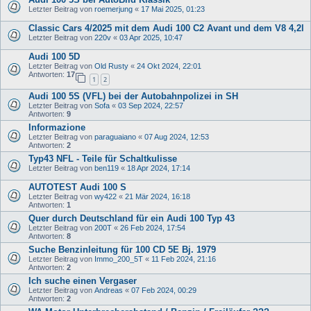
Letzter Beitrag von
roemerjung
«
17 Mai 2025, 01:23
Classic Cars 4/2025 mit dem Audi 100 C2 Avant und dem V8 4,2l
Letzter Beitrag von
220v
«
03 Apr 2025, 10:47
Audi 100 5D
Letzter Beitrag von
Old Rusty
«
24 Okt 2024, 22:01
Antworten:
17
1
2
Audi 100 5S (VFL) bei der Autobahnpolizei in SH
Letzter Beitrag von
Sofa
«
03 Sep 2024, 22:57
Antworten:
9
Informazione
Letzter Beitrag von
paraguaiano
«
07 Aug 2024, 12:53
Antworten:
2
Typ43 NFL - Teile für Schaltkulisse
Letzter Beitrag von
ben119
«
18 Apr 2024, 17:14
AUTOTEST Audi 100 S
Letzter Beitrag von
wy422
«
21 Mär 2024, 16:18
Antworten:
1
Quer durch Deutschland für ein Audi 100 Typ 43
Letzter Beitrag von
200T
«
26 Feb 2024, 17:54
Antworten:
8
Suche Benzinleitung für 100 CD 5E Bj. 1979
Letzter Beitrag von
Immo_200_5T
«
11 Feb 2024, 21:16
Antworten:
2
Ich suche einen Vergaser
Letzter Beitrag von
Andreas
«
07 Feb 2024, 00:29
Antworten:
2