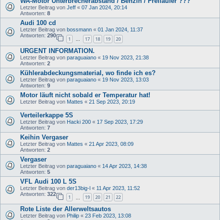
WA-Motor Unterbrecherabstand / Benzin / Freiläufer ???
Letzter Beitrag von
Jeff
«
07 Jan 2024, 20:14
Antworten:
8
Audi 100 cd
Letzter Beitrag von
bossmann
«
01 Jan 2024, 11:37
Antworten:
290
1
17
18
19
20
…
URGENT INFORMATION.
Letzter Beitrag von
paraguaiano
«
19 Nov 2023, 21:38
Antworten:
2
Kühlerabdeckungsmaterial, wo finde ich es?
Letzter Beitrag von
paraguaiano
«
19 Nov 2023, 13:03
Antworten:
9
Motor läuft nicht sobald er Temperatur hat!
Letzter Beitrag von
Mattes
«
21 Sep 2023, 20:19
Verteilerkappe 5S
Letzter Beitrag von
Hacki 200
«
17 Sep 2023, 17:29
Antworten:
7
Keihin Vergaser
Letzter Beitrag von
Mattes
«
21 Apr 2023, 08:09
Antworten:
2
Vergaser
Letzter Beitrag von
paraguaiano
«
14 Apr 2023, 14:38
Antworten:
5
VFL Audi 100 L 5S
Letzter Beitrag von
der13big-l
«
11 Apr 2023, 11:52
Antworten:
322
1
19
20
21
22
…
Rote Liste der Allerweltsautos
Letzter Beitrag von
Philip
«
23 Feb 2023, 13:08