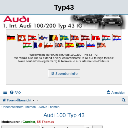
Typ43
Willkommen im Forum der Audi 100/200 - Typ43 - IG!
We would also like to extend a very warm welcome to all our foreign friends!
Nous souhaitons (également) la bienvenue aux internautes d'ailleurs.
IG-Spendeninfo
FAQ
Anmelden
S
Foren-Übersicht
Unbeantwortete Themen
Aktive Themen
u
Audi 100 Typ 43
c
h
Moderatoren:
Gunther
,
5E-Thomas
e