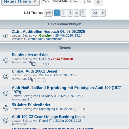
Suche
Erweiterte S
Neues Thema
Seite
1
von
24
2
3
4
5
24
1
Nächste
1161 Themen
…
Bekanntmachungen
21.Int Auditreffen Heubach 04.-07.06.2026
Letzter Beitrag von
Gunther
«
25 Mär 2026, 15:14
Verfasst in
Treffen und Stammtische
Themen
Ralphs dies und das
Letzter Beitrag von
Ralph
«
vor 33 Minuten
Antworten:
34
1
2
3
Umbau Audi 100c2 Diesel
Letzter Beitrag von
200T
«
26 Mai 2026, 09:17
Antworten:
24
1
2
Audi Heiß-/kaltland Erprobung mit Prototypen Audi 100 (1977-
1979)
Letzter Beitrag von
Old Rusty
«
08 Mai 2026, 22:53
Antworten:
7
50 Jahre Fünfzylinder
Letzter Beitrag von
roemerjung
«
28 Apr 2026, 15:18
Audi 100 C2 Gear Linkage Bushing Issue
Letzter Beitrag von
Rene147
«
23 Apr 2026, 12:35
Antworten:
3