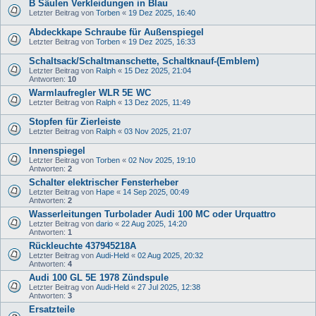
B Säulen Verkleidungen in Blau
Letzter Beitrag von
Torben
«
19 Dez 2025, 16:40
Abdeckkape Schraube für Außenspiegel
Letzter Beitrag von
Torben
«
19 Dez 2025, 16:33
Schaltsack/Schaltmanschette, Schaltknauf-(Emblem)
Letzter Beitrag von
Ralph
«
15 Dez 2025, 21:04
Antworten:
10
Warmlaufregler WLR 5E WC
Letzter Beitrag von
Ralph
«
13 Dez 2025, 11:49
Stopfen für Zierleiste
Letzter Beitrag von
Ralph
«
03 Nov 2025, 21:07
Innenspiegel
Letzter Beitrag von
Torben
«
02 Nov 2025, 19:10
Antworten:
2
Schalter elektrischer Fensterheber
Letzter Beitrag von
Hape
«
14 Sep 2025, 00:49
Antworten:
2
Wasserleitungen Turbolader Audi 100 MC oder Urquattro
Letzter Beitrag von
dario
«
22 Aug 2025, 14:20
Antworten:
1
Rückleuchte 437945218A
Letzter Beitrag von
Audi-Held
«
02 Aug 2025, 20:32
Antworten:
4
Audi 100 GL 5E 1978 Zündspule
Letzter Beitrag von
Audi-Held
«
27 Jul 2025, 12:38
Antworten:
3
Ersatzteile