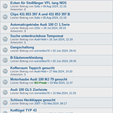
Ecken für Stoßfänger VFL lang NOS
Letzter Beitrag von
Sofa
«
09 Aug 2024, 21:15
Antworten:
2
Clips 431 853 397 A und 431 853 397 B
Letzter Beitrag von
Sofa
«
05 Aug 2024, 21:18
Automaticgetriebe Audi 100 C! 1.Serie
Letzter Beitrag von
220v
«
29 Jul 2024, 09:19
Antworten:
3
Suche unterdruckdose Tempomat
Letzter Beitrag von
Audi-Held
«
16 Jun 2024, 12:18
Antworten:
1
Gangschaltung
Letzter Beitrag von
sorrentino76
«
02 Jun 2024, 09:41
B-Säulenverkleidung
Letzter Beitrag von
sorrentino76
«
02 Jun 2024, 09:35
Kofferraum Teppich gesucht
Letzter Beitrag von
Audi-Held
«
27 Mai 2024, 14:20
Antworten:
1
Motorhaube Audi 100 MJ 79 gesucht
Letzter Beitrag von
WJ-Freak
«
19 Mai 2024, 11:37
Audi 100 GLS Zierleiste
Letzter Beitrag von
sorrentino76
«
15 Mai 2024, 21:29
Schloss Heckklappe gesucht
Letzter Beitrag von
200T
«
02 Mai 2024, 08:17
Kotflügel TYP 43