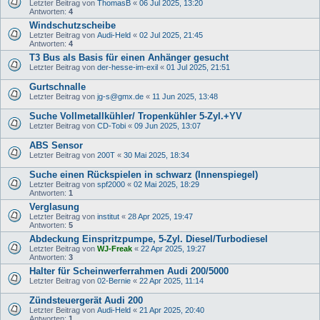
Letzter Beitrag von
ThomasB
«
06 Jul 2025, 13:20
Antworten:
4
Windschutzscheibe
Letzter Beitrag von
Audi-Held
«
02 Jul 2025, 21:45
Antworten:
4
T3 Bus als Basis für einen Anhänger gesucht
Letzter Beitrag von
der-hesse-im-exil
«
01 Jul 2025, 21:51
Gurtschnalle
Letzter Beitrag von
jg-s@gmx.de
«
11 Jun 2025, 13:48
Suche Vollmetallkühler/ Tropenkühler 5-Zyl.+YV
Letzter Beitrag von
CD-Tobi
«
09 Jun 2025, 13:07
ABS Sensor
Letzter Beitrag von
200T
«
30 Mai 2025, 18:34
Suche einen Rückspielen in schwarz (Innenspiegel)
Letzter Beitrag von
spf2000
«
02 Mai 2025, 18:29
Antworten:
1
Verglasung
Letzter Beitrag von
institut
«
28 Apr 2025, 19:47
Antworten:
5
Abdeckung Einspritzpumpe, 5-Zyl. Diesel/Turbodiesel
Letzter Beitrag von
WJ-Freak
«
22 Apr 2025, 19:27
Antworten:
3
Halter für Scheinwerferrahmen Audi 200/5000
Letzter Beitrag von
02-Bernie
«
22 Apr 2025, 11:14
Zündsteuergerät Audi 200
Letzter Beitrag von
Audi-Held
«
21 Apr 2025, 20:40
Antworten:
1