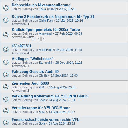
Dehnschlauch Niveauregulierung
Letzter Beitrag von
Ebus
«
08 Apr 2025, 22:26
Suche 2 Fensterkurbeln Negrobraun für Typ 81
Letzter Beitrag von
Oldie-Fan
«
20 Mär 2025, 19:14
Antworten:
1
Kraftstoffpumpenrelais für 200er Turbo
Letzter Beitrag von
Anawand
«
27 Feb 2025, 09:33
Antworten:
29
1
2
431407151f
Letzter Beitrag von
Audi-Held
«
26 Jan 2025, 11:45
Antworten:
4
Aluflegen "Waffeleisen"
Letzter Beitrag von
Steffen83
«
28 Dez 2024, 11:25
Antworten:
7
Fahrzeug-Gesuch: Audi 80
Letzter Beitrag von
Chrille
«
14 Sep 2024, 17:03
Zierleisten Audi 5000
Letzter Beitrag von
200T
«
25 Aug 2024, 23:21
Antworten:
1
Verkleidung Kofferraum GL 5 E 1978 Braun
Letzter Beitrag von
Sofa
«
24 Aug 2024, 21:31
Verteilerkappe für VFL WC-Motor
Letzter Beitrag von
Sofa
«
18 Aug 2024, 21:47
Fensterschachtleiste vorne rechts VFL
Letzter Beitrag von
Sofa
«
09 Aug 2024, 23:12