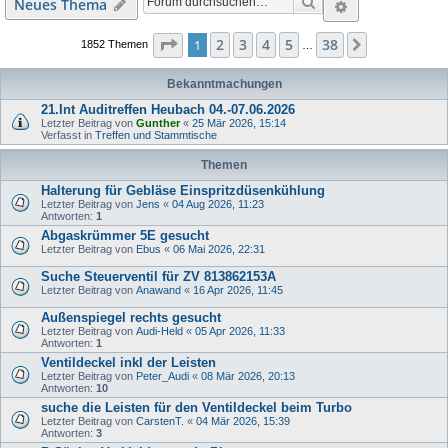
Suche
Erweiterte S
Neues Thema
Seite
1
von
38
2
3
4
5
38
1
Nächste
1852 Themen
…
Bekanntmachungen
21.Int Auditreffen Heubach 04.-07.06.2026
Letzter Beitrag von
Gunther
«
25 Mär 2026, 15:14
Verfasst in
Treffen und Stammtische
Themen
Halterung für Gebläse Einspritzdüsenkühlung
Letzter Beitrag von
Jens
«
04 Aug 2026, 11:23
Antworten:
1
Abgaskrümmer 5E gesucht
Letzter Beitrag von
Ebus
«
06 Mai 2026, 22:31
Suche Steuerventil für ZV 813862153A
Letzter Beitrag von
Anawand
«
16 Apr 2026, 11:45
Außenspiegel rechts gesucht
Letzter Beitrag von
Audi-Held
«
05 Apr 2026, 11:33
Antworten:
1
Ventildeckel inkl der Leisten
Letzter Beitrag von
Peter_Audi
«
08 Mär 2026, 20:13
Antworten:
10
suche die Leisten für den Ventildeckel beim Turbo
Letzter Beitrag von
CarstenT.
«
04 Mär 2026, 15:39
Antworten:
3