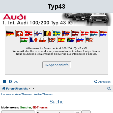
Typ43
Willkommen im Forum der Audi 100/200 - Typ43 - IG!
We would also like to extend a very warm welcome to all our foreign friends!
Nous souhaitons (également) la bienvenue aux internautes d'ailleurs.
IG-Spendeninfo
FAQ
Anmelden
S
Foren-Übersicht
Unbeantwortete Themen
Aktive Themen
u
Suche
c
h
Moderatoren:
Gunther
,
5E-Thomas
e