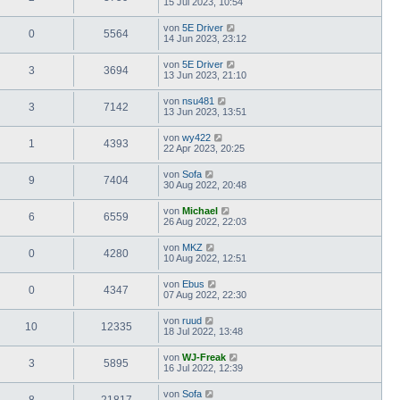
15 Jul 2023, 10:54
von
5E Driver
0
5564
14 Jun 2023, 23:12
von
5E Driver
3
3694
13 Jun 2023, 21:10
von
nsu481
3
7142
13 Jun 2023, 13:51
von
wy422
1
4393
22 Apr 2023, 20:25
von
Sofa
9
7404
30 Aug 2022, 20:48
von
Michael
6
6559
26 Aug 2022, 22:03
von
MKZ
0
4280
10 Aug 2022, 12:51
von
Ebus
0
4347
07 Aug 2022, 22:30
von
ruud
10
12335
18 Jul 2022, 13:48
von
WJ-Freak
3
5895
16 Jul 2022, 12:39
von
Sofa
8
21817