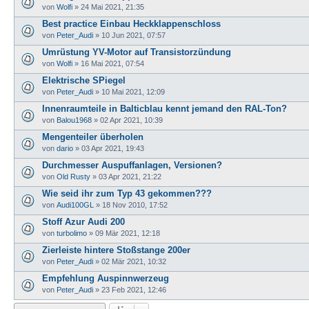
von
Wolfi
»
24 Mai 2021, 21:35
Best practice Einbau Heckklappenschloss
von
Peter_Audi
»
10 Jun 2021, 07:57
Umrüstung YV-Motor auf Transistorzündung
von
Wolfi
»
16 Mai 2021, 07:54
Elektrische SPiegel
von
Peter_Audi
»
10 Mai 2021, 12:09
Innenraumteile in Balticblau kennt jemand den RAL-Ton?
von
Balou1968
»
02 Apr 2021, 10:39
Mengenteiler überholen
von
dario
»
03 Apr 2021, 19:43
Durchmesser Auspuffanlagen, Versionen?
von
Old Rusty
»
03 Apr 2021, 21:22
Wie seid ihr zum Typ 43 gekommen???
von
Audi100GL
»
18 Nov 2010, 17:52
Stoff Azur Audi 200
von
turbolimo
»
09 Mär 2021, 12:18
Zierleiste hintere Stoßstange 200er
von
Peter_Audi
»
02 Mär 2021, 10:32
Empfehlung Auspinnwerzeug
von
Peter_Audi
»
23 Feb 2021, 12:46