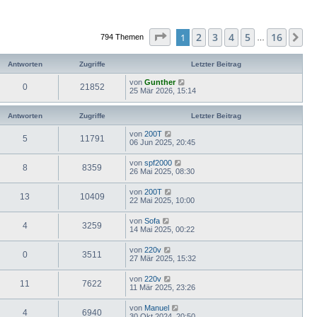
Seite
1
von
16
2
3
4
5
16
1
Nä
794 Themen
…
Antworten
Zugriffe
Letzter Beitrag
von
Gunther
0
21852
25 Mär 2026, 15:14
Antworten
Zugriffe
Letzter Beitrag
von
200T
5
11791
06 Jun 2025, 20:45
von
spf2000
8
8359
26 Mai 2025, 08:30
von
200T
13
10409
22 Mai 2025, 10:00
von
Sofa
4
3259
14 Mai 2025, 00:22
von
220v
0
3511
27 Mär 2025, 15:32
von
220v
11
7622
11 Mär 2025, 23:26
von
Manuel
4
6940
30 Okt 2024, 20:50