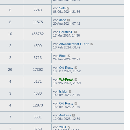
von
Sofa
6
7248
08 Okt 2024, 21:56
von
dario
8
11575
20 Aug 2024, 07:42
von
CarstenT.
10
466762
17 Mai 2024, 14:36
von
Abwrackretter CD 5E
2
4599
18 Feb 2024, 08:49
von
Ebus
2
3713
24 Jan 2024, 22:21
von
Old Rusty
26
17362
19 Dez 2023, 19:52
von
WJ-Freak
4
5171
18 Nov 2023, 20:59
von
Isildur
3
4680
14 Okt 2023, 21:49
von
Old Rusty
4
12873
13 Okt 2023, 21:49
von
Andreas
7
5531
12 Okt 2023, 12:59
von
200T
2
3759