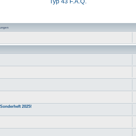
Typ 43 F.A.Q.
 Suche
ungen
 Sonderheft 2025!