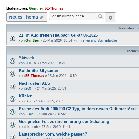
Moderatoren:
Gunther
,
5E-Thomas
Suche
Erweiterte
Neues Thema
Bekanntmach
21.Int Auditreffen Heubach 04.-07.06.2026
von
Gunther
»
25 Mär 2026, 15:14
» in
Treffen und Stammtische
Themen
Skisack
von
200T
»
30 Mai 2025, 18:21
Kühlmittel Glysantin
von
5E-Thomas
»
25 Jun 2024, 10:59
Nachrüsten ABS
von
200T
»
24 Mär 2025, 20:53
Kühler
von
Sofa
»
16 Apr 2025, 20:59
Preise des Audi 100/200 C2 Typ, in dem neuen Oldtimer Markt
von
220v
»
27 Mär 2025, 15:32
Geeignetes Fett zur Schmierung der Schaltung
von
bissingb
»
17 Sep 2010, 11:41
Lautsprecher vorn, welche passen?