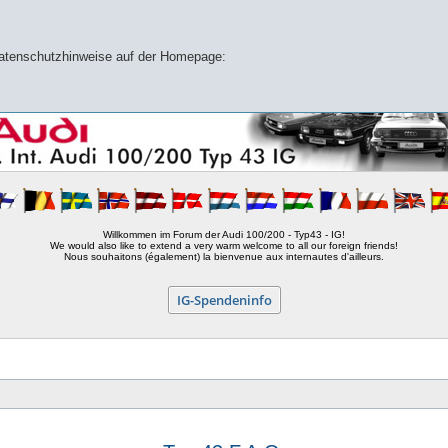
 Datenschutzhinweise auf der Homepage:
Willkommen im Forum der Audi 100/200 - Typ43 - IG!
We would also like to extend a very warm welcome to all our foreign friends!
Nous souhaitons (également) la bienvenue aux internautes d'ailleurs.
IG-Spendeninfo