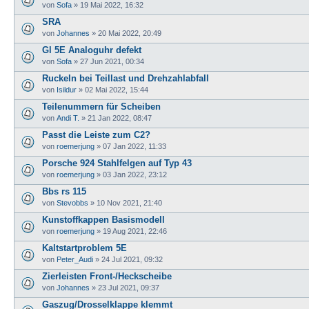
von
Sofa
»
19 Mai 2022, 16:32
SRA
von
Johannes
»
20 Mai 2022, 20:49
Gl 5E Analoguhr defekt
von
Sofa
»
27 Jun 2021, 00:34
Ruckeln bei Teillast und Drehzahlabfall
von
Isildur
»
02 Mai 2022, 15:44
Teilenummern für Scheiben
von
Andi T.
»
21 Jan 2022, 08:47
Passt die Leiste zum C2?
von
roemerjung
»
07 Jan 2022, 11:33
Porsche 924 Stahlfelgen auf Typ 43
von
roemerjung
»
03 Jan 2022, 23:12
Bbs rs 115
von
Stevobbs
»
10 Nov 2021, 21:40
Kunstoffkappen Basismodell
von
roemerjung
»
19 Aug 2021, 22:46
Kaltstartproblem 5E
von
Peter_Audi
»
24 Jul 2021, 09:32
Zierleisten Front-/Heckscheibe
von
Johannes
»
23 Jul 2021, 09:37
Gaszug/Drosselklappe klemmt