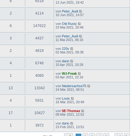
6
6518
13 Jun 2021, 19:42
von
Peter_Audi
2
4114
10 Jun 2021, 14:57
von
Old Rusty
6
147622
23 Mai 2021, 20:46
von
Peter_Audi
3
4437
11 Mai 2021, 06:16
von
220v
2
4819
02 Mai 2021, 09:38
von
dario
4
6746
15 Apr 2021, 10:28
von
WJ-Freak
1
4060
03 Apr 2021, 22:16
von
Niedersachse75
13
13342
24 Mär 2021, 08:51
von
Louis
4
5931
16 Mär 2021, 20:49
von
5E-Thomas
17
10427
09 Mär 2021, 12:52
von
dario
1
3972
23 Feb 2021, 13:51