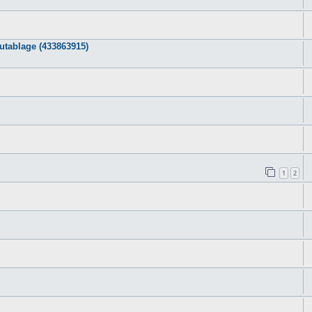
utablage (433863915)
1
2