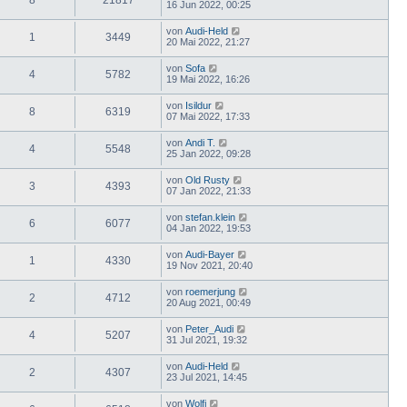
16 Jun 2022, 00:25
von
Audi-Held
1
3449
20 Mai 2022, 21:27
von
Sofa
4
5782
19 Mai 2022, 16:26
von
Isildur
8
6319
07 Mai 2022, 17:33
von
Andi T.
4
5548
25 Jan 2022, 09:28
von
Old Rusty
3
4393
07 Jan 2022, 21:33
von
stefan.klein
6
6077
04 Jan 2022, 19:53
von
Audi-Bayer
1
4330
19 Nov 2021, 20:40
von
roemerjung
2
4712
20 Aug 2021, 00:49
von
Peter_Audi
4
5207
31 Jul 2021, 19:32
von
Audi-Held
2
4307
23 Jul 2021, 14:45
von
Wolfi