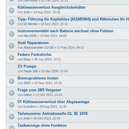
von
Old Rusty
»
22 Okt 2024, 22:23
Küklwasserverlust Ausgleichsbehälter
von
Sofa
»
24 Aug 2024, 20:45
Tipp: Führung für Kopfstütze (811885969) und Rähmchen für H
von
02-Bernie
»
10 Nov 2022, 15:11
Instrumententafel nach Batterie wechsel ohne Fuktion
von
Siku2005
»
13 Mai 2024, 18:09
Audi Reparaturen
von
Abwrackretter CD 5E
»
17 Feb 2024, 09:52
Federn Farbstriche
von
Ebus
»
08 Jan 2024, 22:51
ZV Pumpe
von
Hacki 200
»
02 Mai 2009, 22:43
Bremsprobleme hinten
von
200T
»
03 Nov 2023, 22:20
Frage zum 2B5 Vergaser
von
Isildur
»
13 Okt 2023, 10:10
5T Kühlwasserverlust über Abgasanlage
von
turbolimo
»
28 Aug 2023, 12:45
Teilenummer Antriebswelle GL 5E 1978
von
Sofa
»
06 Okt 2023, 20:54
Tankanzeige ohne Funktion