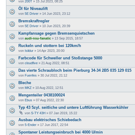
von
200T
»
15 Jul 2023, 08:25
Öl für Niveaulift
von
5E Driver
»
14 Jun 2023, 23:12
Bremskraftregler
von
5E Driver
»
10 Jun 2023, 20:39
Kampfansage gegen Bremsenquietschen
von
audi-nsu-fanatic
»
13 Sep 2015, 18:57
Ruckeln und stottern bei 120km/h
von
Isildur
»
14 Apr 2023, 20:00
Farbcode für Schweller und Stoßstange 5000
von
cloudfive
»
21 Aug 2022, 08:51
Das vierte Schraubloch beim Pierburg 34-34 2B5 035 129 015
von
Fuenfes
»
30 Jul 2022, 21:12
Bleche
von
MKZ
»
10 Aug 2022, 12:51
Mengenteiler 0438100024
von
Ebus
»
07 Aug 2022, 22:30
Typ 43 5zyl. seitliche und untere Luftführung Wasserkühler
von
S-TY 43H
»
07 Jan 2019, 15:22
Ausbau elektrisches Schiebedach
von
5-Ender
»
17 Jun 2017, 22:54
Spontaner Leistungseinbruch bei 4000 U/min