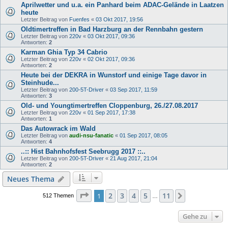
Aprilwetter und u.a. ein Panhard beim ADAC-Gelände in Laatzen
heute
Letzter Beitrag von
Fuenfes
«
03 Okt 2017, 19:56
Oldtimertreffen in Bad Harzburg an der Rennbahn gestern
Letzter Beitrag von
220v
«
03 Okt 2017, 09:36
Antworten:
2
Karman Ghia Typ 34 Cabrio
Letzter Beitrag von
220v
«
02 Okt 2017, 09:36
Antworten:
2
Heute bei der DEKRA in Wunstorf und einige Tage davor in
Steinhude...
Letzter Beitrag von
200-5T-Driver
«
03 Sep 2017, 11:59
Antworten:
3
Old- und Youngtimertreffen Cloppenburg, 26./27.08.2017
Letzter Beitrag von
220v
«
01 Sep 2017, 17:38
Antworten:
1
Das Autowrack im Wald
Letzter Beitrag von
audi-nsu-fanatic
«
01 Sep 2017, 08:05
Antworten:
4
..:: Hist Bahnhofsfest Seebrugg 2017 ::..
Letzter Beitrag von
200-5T-Driver
«
21 Aug 2017, 21:04
Antworten:
2
Neues Thema
Seite
1
von
11
2
3
4
5
11
1
Nächste
512 Themen
…
Gehe zu