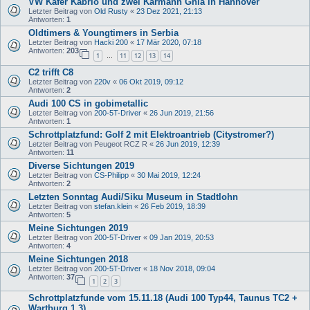
VW Käfer Kabrio und zwei Karmann Ghia in Hannover
Letzter Beitrag von
Old Rusty
«
23 Dez 2021, 21:13
Antworten:
1
Oldtimers & Youngtimers in Serbia
Letzter Beitrag von
Hacki 200
«
17 Mär 2020, 07:18
Antworten:
203
1
11
12
13
14
…
C2 trifft C8
Letzter Beitrag von
220v
«
06 Okt 2019, 09:12
Antworten:
2
Audi 100 CS in gobimetallic
Letzter Beitrag von
200-5T-Driver
«
26 Jun 2019, 21:56
Antworten:
1
Schrottplatzfund: Golf 2 mit Elektroantrieb (Citystromer?)
Letzter Beitrag von
Peugeot RCZ R
«
26 Jun 2019, 12:39
Antworten:
11
Diverse Sichtungen 2019
Letzter Beitrag von
CS-Philipp
«
30 Mai 2019, 12:24
Antworten:
2
Letzten Sonntag Audi/Siku Museum in Stadtlohn
Letzter Beitrag von
stefan.klein
«
26 Feb 2019, 18:39
Antworten:
5
Meine Sichtungen 2019
Letzter Beitrag von
200-5T-Driver
«
09 Jan 2019, 20:53
Antworten:
4
Meine Sichtungen 2018
Letzter Beitrag von
200-5T-Driver
«
18 Nov 2018, 09:04
Antworten:
37
1
2
3
Schrottplatzfunde vom 15.11.18 (Audi 100 Typ44, Taunus TC2 +
Wartburg 1,3)