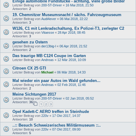
Einige automobile Fundstücke - achtung, viele große Bilder
Letzter Beitrag von
200-5T-Driver
«
16 Mai 2018, 21:50
Antworten:
2
19. Chemnitzer Museumsnacht / sächs. Fahrzeugmuseum
Letzter Beitrag von
Audi4ever
«
06 Mai 2018, 22:22
Antworten:
3
W126, C1 mit Lenkradschaltung, Ex Polizei-T3, zerlegter C2
Letzter Beitrag von
Vitaesse
«
28 Apr 2018, 08:45
Antworten:
3
gesehen zu Ostern
Letzter Beitrag von
der13big-l
«
06 Apr 2018, 21:52
Antworten:
2
Das traurige MB C124 Coupe im Garten
Letzter Beitrag von
Andreas
«
12 Mär 2018, 10:09
Citroen CX 25 GTI
Letzter Beitrag von
Michael
«
06 Mär 2018, 14:33
Mal wieder ein paar Autos im Wald gefunden...
Letzter Beitrag von
Andreas
«
02 Feb 2018, 11:46
Antworten:
2
Meine Sichtungen 2017
Letzter Beitrag von
200-5T-Driver
«
02 Jan 2018, 05:52
Antworten:
36
1
2
3
Opel Kadett-C AERO treffen in Steinhude
Letzter Beitrag von
220v
«
17 Okt 2017, 14:37
Antworten:
10
..:: Besuch Schweizerisches Militärmuseum ::..
Letzter Beitrag von
220v
«
07 Okt 2017, 09:00
Antworten:
5