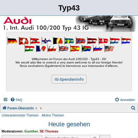
Typ43
Willkommen im Forum der Audi 100/200 - Typ43 - IG!
We would also like to extend a very warm welcome to all our foreign friends!
Nous souhaitons (également) la bienvenue aux internautes d'ailleurs.
IG-Spendeninfo
FAQ
Anmelden
S
Foren-Übersicht
Unbeantwortete Themen
Aktive Themen
u
Heute gesehen
c
h
Moderatoren:
Gunther
,
5E-Thomas
e