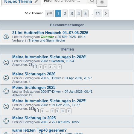
Suche
Erweiterte S
Neues Thema
Seite
1
von
11
2
3
4
5
11
1
Nächste
512 Themen
…
Bekanntmachungen
21.Int Auditreffen Heubach 04.-07.06.2026
Letzter Beitrag von
Gunther
«
25 Mär 2026, 15:14
Verfasst in
Treffen und Stammtische
Themen
Meine Automobilen Sichtungen in 2026!
Letzter Beitrag von
220v
«
Gestern
, 19:54
Antworten:
73
1
2
3
4
5
Meine Sichtungen 2026
Letzter Beitrag von
200-5T-Driver
«
01 Apr 2026, 20:57
Antworten:
4
Meine Sichtungen 2025
Letzter Beitrag von
200-5T-Driver
«
04 Jan 2026, 00:41
Antworten:
11
Meine Automobilen Sichtungen in 2025!
Letzter Beitrag von
220v
«
29 Dez 2025, 17:27
Antworten:
163
1
8
9
10
11
…
Meine Sichtung in 2025
Letzter Beitrag von
200T
«
22 Okt 2025, 18:27
wann letzten Typ43 gesehen?