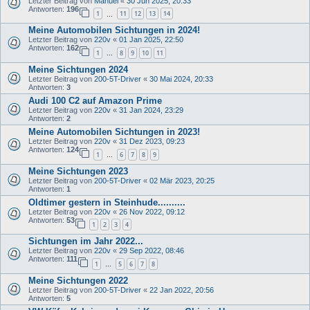
Letzter Beitrag von
Manuel
«
30 Jun 2025, 20:33
Antworten:
196
1
11
12
13
14
…
Meine Automobilen Sichtungen in 2024!
Letzter Beitrag von
220v
«
01 Jan 2025, 22:50
Antworten:
162
1
8
9
10
11
…
Meine Sichtungen 2024
Letzter Beitrag von
200-5T-Driver
«
30 Mai 2024, 20:33
Antworten:
3
Audi 100 C2 auf Amazon Prime
Letzter Beitrag von
220v
«
31 Jan 2024, 23:29
Antworten:
2
Meine Automobilen Sichtungen in 2023!
Letzter Beitrag von
220v
«
31 Dez 2023, 09:23
Antworten:
124
1
6
7
8
9
…
Meine Sichtungen 2023
Letzter Beitrag von
200-5T-Driver
«
02 Mär 2023, 20:25
Antworten:
1
Oldtimer gestern in Steinhude..........
Letzter Beitrag von
220v
«
26 Nov 2022, 09:12
Antworten:
53
1
2
3
4
Sichtungen im Jahr 2022...
Letzter Beitrag von
220v
«
29 Sep 2022, 08:46
Antworten:
111
1
5
6
7
8
…
Meine Sichtungen 2022
Letzter Beitrag von
200-5T-Driver
«
22 Jan 2022, 20:56
Antworten:
5