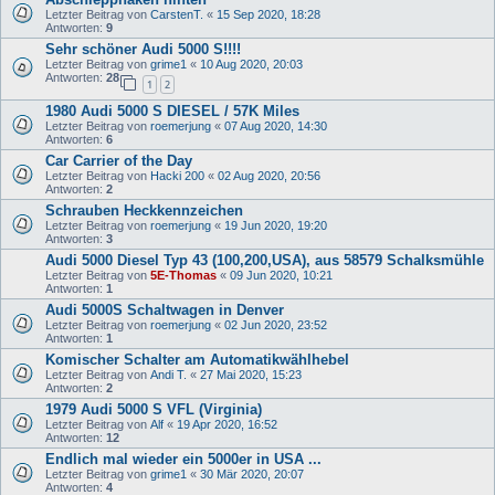
Letzter Beitrag von
CarstenT.
«
15 Sep 2020, 18:28
Antworten:
9
Sehr schöner Audi 5000 S!!!!
Letzter Beitrag von
grime1
«
10 Aug 2020, 20:03
Antworten:
28
1
2
1980 Audi 5000 S DIESEL / 57K Miles
Letzter Beitrag von
roemerjung
«
07 Aug 2020, 14:30
Antworten:
6
Car Carrier of the Day
Letzter Beitrag von
Hacki 200
«
02 Aug 2020, 20:56
Antworten:
2
Schrauben Heckkennzeichen
Letzter Beitrag von
roemerjung
«
19 Jun 2020, 19:20
Antworten:
3
Audi 5000 Diesel Typ 43 (100,200,USA), aus 58579 Schalksmühle
Letzter Beitrag von
5E-Thomas
«
09 Jun 2020, 10:21
Antworten:
1
Audi 5000S Schaltwagen in Denver
Letzter Beitrag von
roemerjung
«
02 Jun 2020, 23:52
Antworten:
1
Komischer Schalter am Automatikwählhebel
Letzter Beitrag von
Andi T.
«
27 Mai 2020, 15:23
Antworten:
2
1979 Audi 5000 S VFL (Virginia)
Letzter Beitrag von
Alf
«
19 Apr 2020, 16:52
Antworten:
12
Endlich mal wieder ein 5000er in USA ...
Letzter Beitrag von
grime1
«
30 Mär 2020, 20:07
Antworten:
4