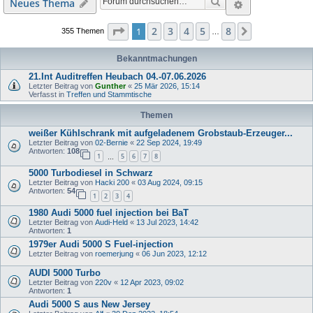
Suche
Erweiterte S
Neues Thema
Seite
1
von
8
2
3
4
5
8
1
Nächste
355 Themen
…
Bekanntmachungen
21.Int Auditreffen Heubach 04.-07.06.2026
Letzter Beitrag von
Gunther
«
25 Mär 2026, 15:14
Verfasst in
Treffen und Stammtische
Themen
weißer Kühlschrank mit aufgeladenem Grobstaub-Erzeuger...
Letzter Beitrag von
02-Bernie
«
22 Sep 2024, 19:49
Antworten:
108
1
5
6
7
8
…
5000 Turbodiesel in Schwarz
Letzter Beitrag von
Hacki 200
«
03 Aug 2024, 09:15
Antworten:
54
1
2
3
4
1980 Audi 5000 fuel injection bei BaT
Letzter Beitrag von
Audi-Held
«
13 Jul 2023, 14:42
Antworten:
1
1979er Audi 5000 S Fuel-injection
Letzter Beitrag von
roemerjung
«
06 Jun 2023, 12:12
AUDI 5000 Turbo
Letzter Beitrag von
220v
«
12 Apr 2023, 09:02
Antworten:
1
Audi 5000 S aus New Jersey