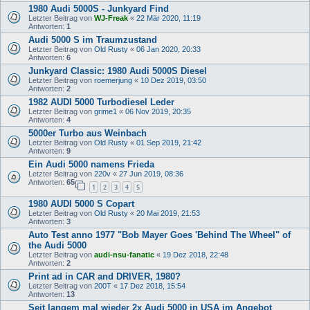
1980 Audi 5000S - Junkyard Find
Letzter Beitrag von
WJ-Freak
«
22 Mär 2020, 11:19
Antworten:
1
Audi 5000 S im Traumzustand
Letzter Beitrag von
Old Rusty
«
06 Jan 2020, 20:33
Antworten:
6
Junkyard Classic: 1980 Audi 5000S Diesel
Letzter Beitrag von
roemerjung
«
10 Dez 2019, 03:50
Antworten:
2
1982 AUDI 5000 Turbodiesel Leder
Letzter Beitrag von
grime1
«
06 Nov 2019, 20:35
Antworten:
4
5000er Turbo aus Weinbach
Letzter Beitrag von
Old Rusty
«
01 Sep 2019, 21:42
Antworten:
9
Ein Audi 5000 namens Frieda
Letzter Beitrag von
220v
«
27 Jun 2019, 08:36
Antworten:
65
1
2
3
4
5
1980 AUDI 5000 S Copart
Letzter Beitrag von
Old Rusty
«
20 Mai 2019, 21:53
Antworten:
3
Auto Test anno 1977 "Bob Mayer Goes 'Behind The Wheel" of
the Audi 5000
Letzter Beitrag von
audi-nsu-fanatic
«
19 Dez 2018, 22:48
Antworten:
2
Print ad in CAR and DRIVER, 1980?
Letzter Beitrag von
200T
«
17 Dez 2018, 15:54
Antworten:
13
Seit langem mal wieder 2x Audi 5000 in USA im Angebot