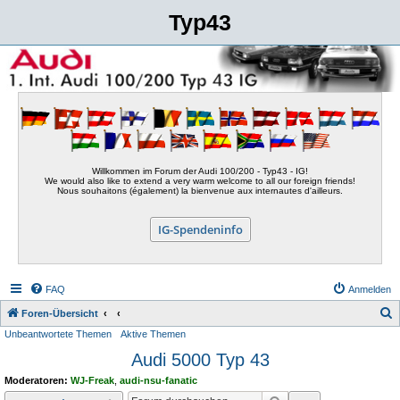
Typ43
Willkommen im Forum der Audi 100/200 - Typ43 - IG!
We would also like to extend a very warm welcome to all our foreign friends!
Nous souhaitons (également) la bienvenue aux internautes d'ailleurs.
IG-Spendeninfo
FAQ
Anmelden
S
Foren-Übersicht
Unbeantwortete Themen
Aktive Themen
u
Audi 5000 Typ 43
c
h
Moderatoren:
WJ-Freak
,
audi-nsu-fanatic
e