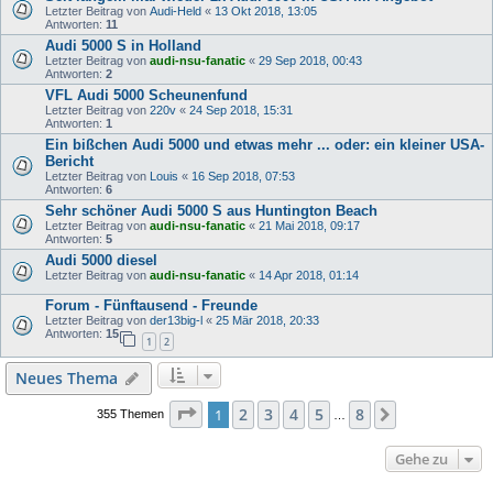
Letzter Beitrag von
Audi-Held
«
13 Okt 2018, 13:05
Antworten:
11
Audi 5000 S in Holland
Letzter Beitrag von
audi-nsu-fanatic
«
29 Sep 2018, 00:43
Antworten:
2
VFL Audi 5000 Scheunenfund
Letzter Beitrag von
220v
«
24 Sep 2018, 15:31
Antworten:
1
Ein bißchen Audi 5000 und etwas mehr ... oder: ein kleiner USA-
Bericht
Letzter Beitrag von
Louis
«
16 Sep 2018, 07:53
Antworten:
6
Sehr schöner Audi 5000 S aus Huntington Beach
Letzter Beitrag von
audi-nsu-fanatic
«
21 Mai 2018, 09:17
Antworten:
5
Audi 5000 diesel
Letzter Beitrag von
audi-nsu-fanatic
«
14 Apr 2018, 01:14
Forum - Fünftausend - Freunde
Letzter Beitrag von
der13big-l
«
25 Mär 2018, 20:33
Antworten:
15
1
2
Neues Thema
Seite
1
von
8
2
3
4
5
8
1
Nächste
355 Themen
…
Gehe zu