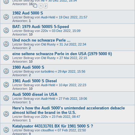
Letzter Beitrag von
Alf
«
30 Dez 2022, 18:54
Antworten:
16
1
2
1982 Aud 5000 S
Letzter Beitrag von
Audi-Held
«
19 Dez 2022, 21:57
Antworten:
1
BAT: 1979 Audi 5000S 5-Speed
Letzter Beitrag von
220v
«
03 Dez 2022, 15:09
Antworten:
10
Und noch ne schwarze Perle ...
Letzter Beitrag von
Old Rusty
«
31 Jul 2022, 22:34
Antworten:
2
eine seltene schwarze Perle in den USA (1979 5000 fi)
Letzter Beitrag von
Old Rusty
«
27 Mai 2022, 22:15
Antworten:
10
1980 Audi 5000 S
Letzter Beitrag von
turbolimo
«
29 Apr 2022, 15:56
Antworten:
2
1981 Audi 5000 S Diesel
Letzter Beitrag von
Audi-Held
«
10 Apr 2022, 22:23
Antworten:
10
Audi 5000 diesel in USA
Letzter Beitrag von
Audi-Held
«
27 Feb 2022, 19:06
Antworten:
1
Here’s how the Audi 5000’s unintended acceleration debacle
almost killed the brand in the U.S.
Letzter Beitrag von
220v
«
23 Feb 2022, 08:47
Antworten:
1
Katalysator 443131701 BX für 1981 5000 S ?
Letzter Beitrag von
cloudfive
«
07 Feb 2022, 22:50
Antworten:
9