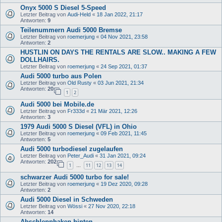
Onyx 5000 S Diesel 5-Speed
Letzter Beitrag von
Audi-Held
«
18 Jan 2022, 21:17
Antworten:
9
Teilenummern Audi 5000 Bremse
Letzter Beitrag von
roemerjung
«
04 Nov 2021, 23:58
Antworten:
2
HUSTLIN ON DAYS THE RENTALS ARE SLOW.. MAKING A FEW
DOLLHAIRS.
Letzter Beitrag von
roemerjung
«
24 Sep 2021, 01:37
Audi 5000 turbo aus Polen
Letzter Beitrag von
Old Rusty
«
03 Jun 2021, 21:34
Antworten:
20
1
2
Audi 5000 bei Mobile.de
Letzter Beitrag von
Fr333d
«
21 Mär 2021, 12:26
Antworten:
3
1979 Audi 5000 S Diesel (VFL) in Ohio
Letzter Beitrag von
roemerjung
«
09 Feb 2021, 11:45
Antworten:
5
Audi 5000 turbodiesel zugelaufen
Letzter Beitrag von
Peter_Audi
«
31 Jan 2021, 09:24
Antworten:
202
1
11
12
13
14
…
schwarzer Audi 5000 turbo for sale!
Letzter Beitrag von
roemerjung
«
19 Dez 2020, 09:28
Antworten:
2
Audi 5000 Diesel in Schweden
Letzter Beitrag von
Wössi
«
27 Nov 2020, 22:18
Antworten:
14
Abschlepphaken hinten