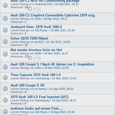
Audi 100 C1 NOS Air Conditioning package
Letzter Beitrag von
Audi100LSUS
«
01 Mai 2021, 00:12
Antworten:
15
1
2
Audi 100 C1 Crayford Convertible Cabriolet 1974 orig.
Letzter Beitrag von
220v
«
03 Apr 2021, 09:17
Antworten:
1
Junkyard Gem: 1970 Audi 100LS
Letzter Beitrag von
Old Rusty
«
31 Mär 2021, 21:39
Antworten:
2
Solex 32/35 TDID Rätsel
Letzter Beitrag von
wy422
«
12 Jan 2021, 16:00
Antworten:
12
Mal wieder frisches Grün im Hof
Letzter Beitrag von
Wolfi
«
30 Nov 2020, 11:27
Antworten:
17
1
2
Audi 100 Coupé S / Nach 42 Jahren zur 2. Inspektion
Letzter Beitrag von
220v
«
26 Nov 2020, 10:49
Time Capsule 1972 Audi 100 LS
Letzter Beitrag von
roemerjung
«
21 Nov 2020, 13:41
Audi 100 Coupe S V8
Letzter Beitrag von
sir-henry
«
21 Sep 2020, 08:33
Antworten:
4
1975 Audi 100 LS Fuel Injected (A/C)
Letzter Beitrag von
roemerjung
«
19 Sep 2020, 18:37
Antworten:
8
mehrere Audis auf einem Foto ...
Letzter Beitrag von
Old Rusty
«
11 Aug 2020, 21:49