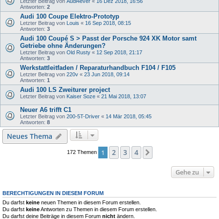
Letzter Beitrag von
Audi4ever
«
16 Dez 2018, 16:56
Antworten:
2
Audi 100 Coupe Elektro-Prototyp
Letzter Beitrag von
Louis
«
16 Sep 2018, 08:15
Antworten:
3
Audi 100 Coupé S > Passt der Porsche 924 XK Motor samt
Getriebe ohne Änderungen?
Letzter Beitrag von
Old Rusty
«
12 Sep 2018, 21:17
Antworten:
3
Werkstattleitfaden / Reparaturhandbuch F104 / F105
Letzter Beitrag von
220v
«
23 Jun 2018, 09:14
Antworten:
1
Audi 100 LS Zweiturer project
Letzter Beitrag von
Kaiser Soze
«
21 Mai 2018, 13:07
Neuer A6 trifft C1
Letzter Beitrag von
200-5T-Driver
«
14 Mär 2018, 05:45
Antworten:
8
Neues Thema
2
3
4
1
Nächste
172 Themen
Gehe zu
BERECHTIGUNGEN IN DIESEM FORUM
Du darfst
keine
neuen Themen in diesem Forum erstellen.
Du darfst
keine
Antworten zu Themen in diesem Forum erstellen.
Du darfst deine Beiträge in diesem Forum
nicht
ändern.