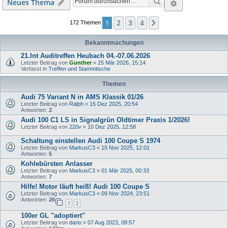
Suche
Erweiterte S
Neues Thema
2
3
4
1
Nächste
172 Themen
Bekanntmachungen
21.Int Auditreffen Heubach 04.-07.06.2026
Letzter Beitrag von
Gunther
«
25 Mär 2026, 15:14
Verfasst in
Treffen und Stammtische
Themen
Audi 75 Variant N in AMS Klassik 01/26
Letzter Beitrag von
Ralph
«
15 Dez 2025, 20:54
Antworten:
2
Audi 100 C1 LS in Signalgrün Oldtimer Praxis 1/2026!
Letzter Beitrag von
220v
«
10 Dez 2025, 12:58
Schaltung einstellen Audi 100 Coupe S 1974
Letzter Beitrag von
MarkusC3
«
15 Nov 2025, 12:01
Antworten:
5
Kohlebürsten Anlasser
Letzter Beitrag von
MarkusC3
«
01 Mär 2025, 00:33
Antworten:
7
Hilfe! Motor läuft heiß! Audi 100 Coupe S
Letzter Beitrag von
MarkusC3
«
09 Nov 2024, 23:51
Antworten:
26
1
2
100er GL "adoptiert"
Letzter Beitrag von
dario
«
07 Aug 2023, 08:57