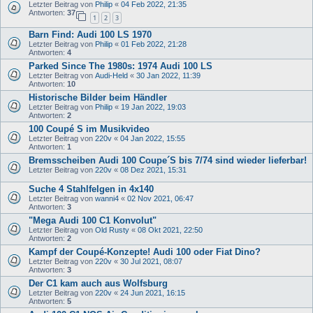
Letzter Beitrag von
Philip
«
04 Feb 2022, 21:35
Antworten:
37
1
2
3
Barn Find: Audi 100 LS 1970
Letzter Beitrag von
Philip
«
01 Feb 2022, 21:28
Antworten:
4
Parked Since The 1980s: 1974 Audi 100 LS
Letzter Beitrag von
Audi-Held
«
30 Jan 2022, 11:39
Antworten:
10
Historische Bilder beim Händler
Letzter Beitrag von
Philip
«
19 Jan 2022, 19:03
Antworten:
2
100 Coupé S im Musikvideo
Letzter Beitrag von
220v
«
04 Jan 2022, 15:55
Antworten:
1
Bremsscheiben Audi 100 Coupe´S bis 7/74 sind wieder lieferbar!
Letzter Beitrag von
220v
«
08 Dez 2021, 15:31
Suche 4 Stahlfelgen in 4x140
Letzter Beitrag von
wanni4
«
02 Nov 2021, 06:47
Antworten:
3
"Mega Audi 100 C1 Konvolut"
Letzter Beitrag von
Old Rusty
«
08 Okt 2021, 22:50
Antworten:
2
Kampf der Coupé-Konzepte! Audi 100 oder Fiat Dino?
Letzter Beitrag von
220v
«
30 Jul 2021, 08:07
Antworten:
3
Der C1 kam auch aus Wolfsburg
Letzter Beitrag von
220v
«
24 Jun 2021, 16:15
Antworten:
5