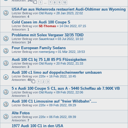
Antworten:
142
1
7
8
9
10
…
USA-Fan aus Hohenroda restauriert Audi-Oldtimer aus Wyoming
Letzter Beitrag von
Old Rusty
«
28 Jan 2023, 22:02
Antworten:
4
Cold Cases im Audi 100 Coupe S
Letzter Beitrag von
5E-Thomas
«
14 Okt 2022, 07:15
Antworten:
1
Probleme mit Solex Vergaser 32/35 TDID
Letzter Beitrag von
Sauerkraut
«
03 Jul 2022, 10:10
Antworten:
14
Four European Family Sedans
Letzter Beitrag von
roemerjung
«
01 Mär 2022, 19:53
Audi 100 C1 bj 75 1,8l 85 PS Flüssigkeiten
Letzter Beitrag von
Old Rusty
«
20 Feb 2022, 21:33
Antworten:
3
Audi 100 c1 limo auf doppelscheinwerfer umbauen
Letzter Beitrag von
220v
«
16 Feb 2022, 10:45
Antworten:
40
1
2
3
5 x Audi 100 Coupe S C1, aus A - 5440 Scheffau ab 7.900€ VB
Letzter Beitrag von
Old Rusty
«
09 Feb 2022, 22:06
Antworten:
1
Audi 100 C1 Limousine auf "freier Wildbahn".....
Letzter Beitrag von
220v
«
09 Feb 2022, 09:29
Alte Fotos
Letzter Beitrag von
220v
«
06 Feb 2022, 09:39
Antworten:
7
1977 Audi 100 C1 in den USA