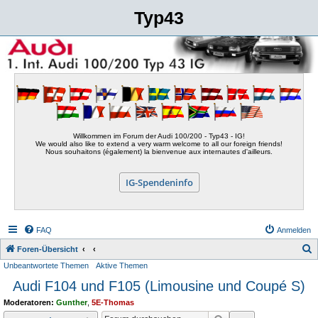
Typ43
Willkommen im Forum der Audi 100/200 - Typ43 - IG!
We would also like to extend a very warm welcome to all our foreign friends!
Nous souhaitons (également) la bienvenue aux internautes d'ailleurs.
IG-Spendeninfo
FAQ
Anmelden
S
Foren-Übersicht
Unbeantwortete Themen
Aktive Themen
u
Audi F104 und F105 (Limousine und Coupé S)
c
h
Moderatoren:
Gunther
,
5E-Thomas
e