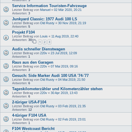
Antworten:
3
Service Information Touristen-Fahrzeuge
Letzter Beitrag von
Manuel
«
02 Mär 2020, 20:21
Antworten:
3
Junkyard Classic: 1977 Audi 100 LS
Letzter Beitrag von
Old Rusty
«
30 Nov 2019, 21:19
Antworten:
5
Projekt F104
Letzter Beitrag von
Louis
«
11 Aug 2019, 22:40
Antworten:
30
1
2
3
Audis schneller Dienstwagen
Letzter Beitrag von
220v
«
23 Jul 2019, 12:09
Antworten:
1
Raus aus den Garagen
Letzter Beitrag von
220v
«
07 Mai 2019, 09:16
Antworten:
3
Gesuch: Side Marker Audi 100 USA '74-'77
Letzter Beitrag von
Old Rusty
«
04 Mai 2019, 21:50
Antworten:
6
Tageskilometerzähler und Kilometerzähler stehen
Letzter Beitrag von
220v
«
30 Apr 2019, 13:43
Antworten:
6
2-türiger USA-F104
Letzter Beitrag von
Old Rusty
«
03 Feb 2019, 21:35
Antworten:
12
4-türiger F104 USA
Letzter Beitrag von
Old Rusty
«
02 Feb 2019, 23:01
Antworten:
1
F104 Westcoast Bericht