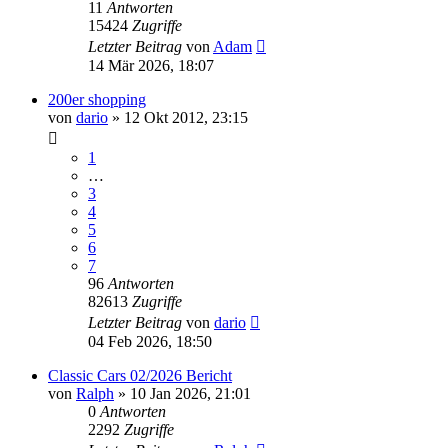
11
Antworten
15424
Zugriffe
Letzter Beitrag
von
Adam
14 Mär 2026, 18:07
200er shopping
von
dario
»
12 Okt 2012, 23:15
1
…
3
4
5
6
7
96
Antworten
82613
Zugriffe
Letzter Beitrag
von
dario
04 Feb 2026, 18:50
Classic Cars 02/2026 Bericht
von
Ralph
»
10 Jan 2026, 21:01
0
Antworten
2292
Zugriffe