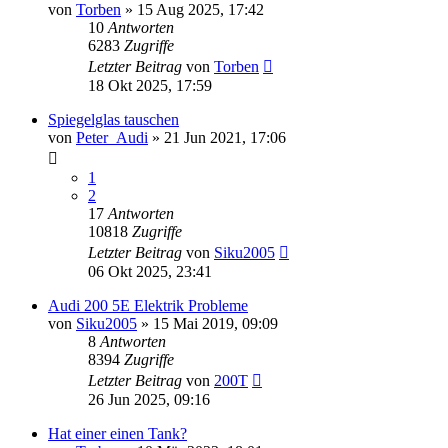
von
Torben
»
15 Aug 2025, 17:42
10
Antworten
6283
Zugriffe
Letzter Beitrag
von
Torben
18 Okt 2025, 17:59
Spiegelglas tauschen
von
Peter_Audi
»
21 Jun 2021, 17:06
1
2
17
Antworten
10818
Zugriffe
Letzter Beitrag
von
Siku2005
06 Okt 2025, 23:41
Audi 200 5E Elektrik Probleme
von
Siku2005
»
15 Mai 2019, 09:09
8
Antworten
8394
Zugriffe
Letzter Beitrag
von
200T
26 Jun 2025, 09:16
Hat einer einen Tank?