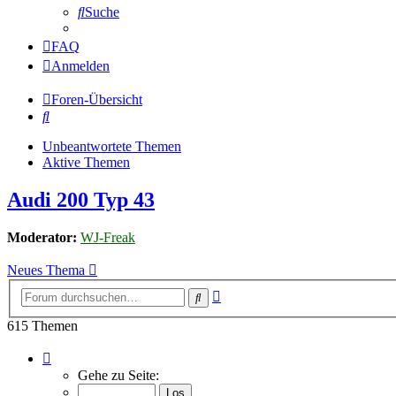
Suche
FAQ
Anmelden
Foren-Übersicht
Suche
Unbeantwortete Themen
Aktive Themen
Audi 200 Typ 43
Moderator:
WJ-Freak
Neues Thema
Erweiterte
Suche
Suche
615 Themen
Seite
1
Gehe zu Seite:
von