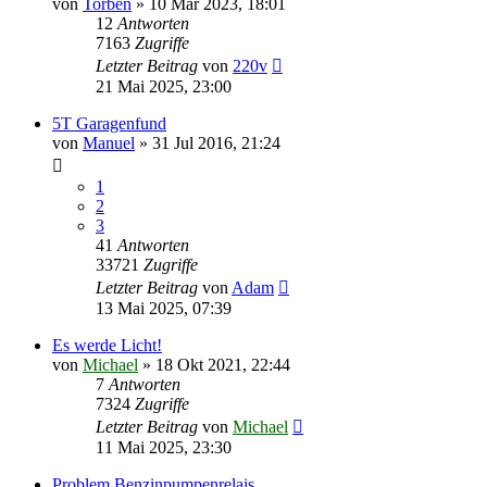
von
Torben
»
10 Mär 2023, 18:01
12
Antworten
7163
Zugriffe
Letzter Beitrag
von
220v
21 Mai 2025, 23:00
5T Garagenfund
von
Manuel
»
31 Jul 2016, 21:24
1
2
3
41
Antworten
33721
Zugriffe
Letzter Beitrag
von
Adam
13 Mai 2025, 07:39
Es werde Licht!
von
Michael
»
18 Okt 2021, 22:44
7
Antworten
7324
Zugriffe
Letzter Beitrag
von
Michael
11 Mai 2025, 23:30
Problem Benzinpumpenrelais