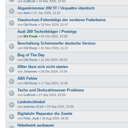
von
GolfGott
»
24 Mär 2025, 21:50
Abgaskrümmer 200 5T / Urquattro identisch
von
dario
»
27 Jan 2025, 13:20
Staubschutz-Faltenbälge der vorderen Federbeine
von
Old Rusty
»
15 Nov 2024, 21:47
Audi 200 Technikträger / Prototyp
von
WJ-Freak
»
04 Okt 2022, 23:58
Beschaltung Scheinwerfer deutsche Version
von
Old Rusty
»
01 Nov 2024, 21:21
Bug of The Day
von
Old Rusty
»
11 Okt 2024, 00:03
200er lässt sich nicht starten
von
Johannes
»
28 Okt 2024, 14:34
ABS Fehler
von
Old Rusty
»
17 Sep 2024, 22:05
Tacho und Drehzahlmesser Probleme
von
GolfGott
»
27 Sep 2024, 23:59
Lenkstockhebel
von
andreas.43.sh
»
19 Sep 2024, 15:56
Digitaluhr Reparatur die Zweite
von
Peter_Audi
»
29 Aug 2024, 06:55
Hebelwerk ausbauen