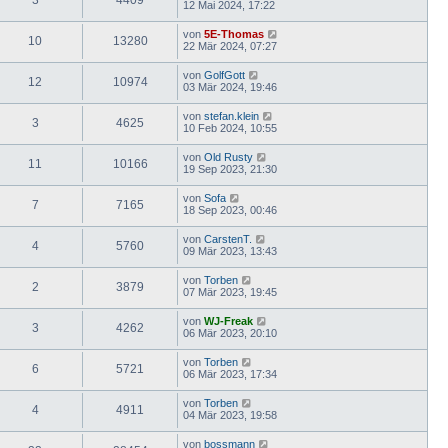
12 Mai 2024, 17:22
von
5E-Thomas
10
13280
22 Mär 2024, 07:27
von
GolfGott
12
10974
03 Mär 2024, 19:46
von
stefan.klein
3
4625
10 Feb 2024, 10:55
von
Old Rusty
11
10166
19 Sep 2023, 21:30
von
Sofa
7
7165
18 Sep 2023, 00:46
von
CarstenT.
4
5760
09 Mär 2023, 13:43
von
Torben
2
3879
07 Mär 2023, 19:45
von
WJ-Freak
3
4262
06 Mär 2023, 20:10
von
Torben
6
5721
06 Mär 2023, 17:34
von
Torben
4
4911
04 Mär 2023, 19:58
von
bossmann