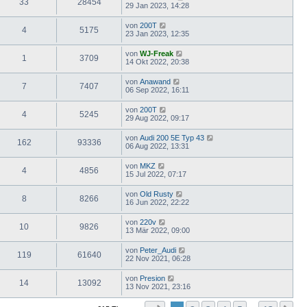
33
28454
29 Jan 2023, 14:28
von
200T
4
5175
23 Jan 2023, 12:35
von
WJ-Freak
1
3709
14 Okt 2022, 20:38
von
Anawand
7
7407
06 Sep 2022, 16:11
von
200T
4
5245
29 Aug 2022, 09:17
von
Audi 200 5E Typ 43
162
93336
06 Aug 2022, 13:31
von
MKZ
4
4856
15 Jul 2022, 07:17
von
Old Rusty
8
8266
16 Jun 2022, 22:22
von
220v
10
9826
13 Mär 2022, 09:00
von
Peter_Audi
119
61640
22 Nov 2021, 06:28
von
Presion
14
13092
13 Nov 2021, 23:16