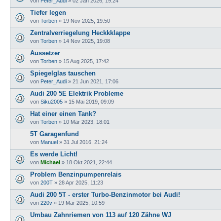
von
Peter_Audi
»
02 Jan 2026, 19:24
Tiefer legen
von
Torben
»
19 Nov 2025, 19:50
Zentralverriegelung Heckkklappe
von
Torben
»
14 Nov 2025, 19:08
Aussetzer
von
Torben
»
15 Aug 2025, 17:42
Spiegelglas tauschen
von
Peter_Audi
»
21 Jun 2021, 17:06
Audi 200 5E Elektrik Probleme
von
Siku2005
»
15 Mai 2019, 09:09
Hat einer einen Tank?
von
Torben
»
10 Mär 2023, 18:01
5T Garagenfund
von
Manuel
»
31 Jul 2016, 21:24
Es werde Licht!
von
Michael
»
18 Okt 2021, 22:44
Problem Benzinpumpenrelais
von
200T
»
28 Apr 2025, 11:23
Audi 200 5T - erster Turbo-Benzinmotor bei Audi!
von
220v
»
19 Mär 2025, 10:59
Umbau Zahnriemen von 113 auf 120 Zähne WJ