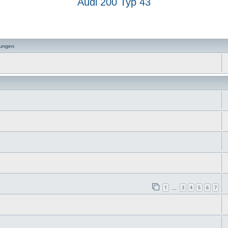
Audi 200 Typ 43
 Suche
ungen
1
3
4
5
6
7
…