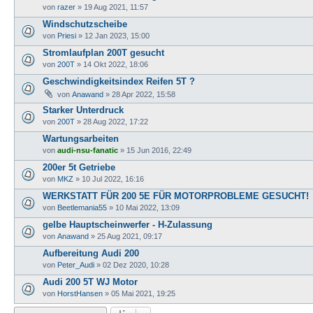
von
razer
»
19 Aug 2021, 11:57
Windschutzscheibe
von
Priesi
»
12 Jan 2023, 15:00
Stromlaufplan 200T gesucht
von
200T
»
14 Okt 2022, 18:06
Geschwindigkeitsindex Reifen 5T ?
von
Anawand
»
28 Apr 2022, 15:58
Starker Unterdruck
von
200T
»
28 Aug 2022, 17:22
Wartungsarbeiten
von
audi-nsu-fanatic
»
15 Jun 2016, 22:49
200er 5t Getriebe
von
MKZ
»
10 Jul 2022, 16:16
WERKSTATT FÜR 200 5E FÜR MOTORPROBLEME GESUCHT!
von
Beetlemania55
»
10 Mai 2022, 13:09
gelbe Hauptscheinwerfer - H-Zulassung
von
Anawand
»
25 Aug 2021, 09:17
Aufbereitung Audi 200
von
Peter_Audi
»
02 Dez 2020, 10:28
Audi 200 5T WJ Motor
von
HorstHansen
»
05 Mai 2021, 19:25