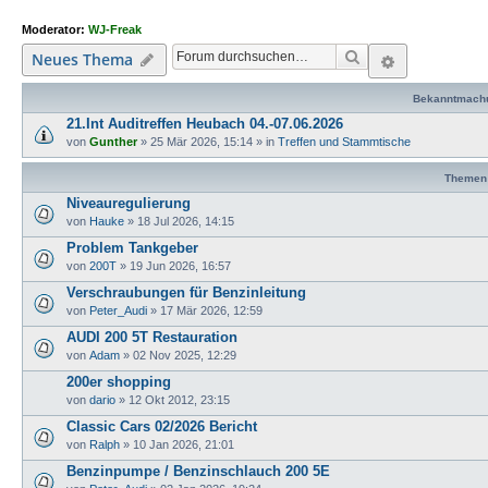
Moderator:
WJ-Freak
Suche
Erweiterte
Neues Thema
Bekanntmach
21.Int Auditreffen Heubach 04.-07.06.2026
von
Gunther
»
25 Mär 2026, 15:14
» in
Treffen und Stammtische
Themen
Niveauregulierung
von
Hauke
»
18 Jul 2026, 14:15
Problem Tankgeber
von
200T
»
19 Jun 2026, 16:57
Verschraubungen für Benzinleitung
von
Peter_Audi
»
17 Mär 2026, 12:59
AUDI 200 5T Restauration
von
Adam
»
02 Nov 2025, 12:29
200er shopping
von
dario
»
12 Okt 2012, 23:15
Classic Cars 02/2026 Bericht
von
Ralph
»
10 Jan 2026, 21:01
Benzinpumpe / Benzinschlauch 200 5E