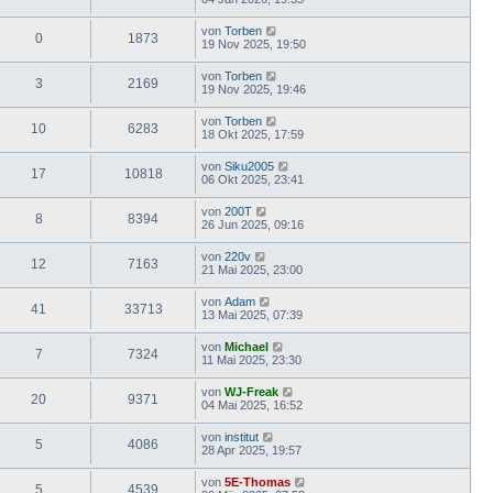
von
Torben
0
1873
19 Nov 2025, 19:50
von
Torben
3
2169
19 Nov 2025, 19:46
von
Torben
10
6283
18 Okt 2025, 17:59
von
Siku2005
17
10818
06 Okt 2025, 23:41
von
200T
8
8394
26 Jun 2025, 09:16
von
220v
12
7163
21 Mai 2025, 23:00
von
Adam
41
33713
13 Mai 2025, 07:39
von
Michael
7
7324
11 Mai 2025, 23:30
von
WJ-Freak
20
9371
04 Mai 2025, 16:52
von
institut
5
4086
28 Apr 2025, 19:57
von
5E-Thomas
5
4539