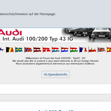
 Datenschutzhinweise auf der Homepage:
Willkommen im Forum der Audi 100/200 - Typ43 - IG!
We would also like to extend a very warm welcome to all our foreign friends!
Nous souhaitons (également) la bienvenue aux internautes d'ailleurs.
IG-Spendeninfo