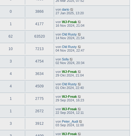
26 Mär 2025, 07:52
von
dario
0
3866
27 Jan 2025, 13:20
von
WJ-Freak
1
4177
16 Nov 2024, 21:04
von
Old Rusty
62
63520
14 Nov 2024, 21:54
von
Old Rusty
10
7213
04 Nov 2024, 22:47
von
Sofa
3
4754
02 Nov 2024, 20:34
von
WJ-Freak
4
3634
29 Okt 2024, 21:04
von
Old Rusty
4
4509
01 Okt 2024, 22:40
von
WJ-Freak
1
2775
29 Sep 2024, 16:23
von
WJ-Freak
1
2672
22 Sep 2024, 12:11
von
Peter_Audi
3
3912
03 Sep 2024, 11:00
von
WJ-Freak
3
4409