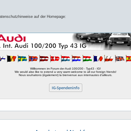
 Datenschutzhinweise auf der Homepage:
Willkommen im Forum der Audi 100/200 - Typ43 - IG!
We would also like to extend a very warm welcome to all our foreign friends!
Nous souhaitons (également) la bienvenue aux internautes d'ailleurs.
IG-Spendeninfo