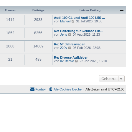
Themen
Beiträge
Letzter Beitrag
Audi 100 CL und Audi 100 L5S …
1414
2933
N
von
Manuel
31 Jul 2026, 19:55
e
u
Re: Halterung für Gebläse Ein…
e
1852
8256
N
von
Jens
04 Aug 2026, 11:23
s
e
t
u
e
Re: 5T Jahreswagen
e
r
2068
14009
N
von
220v
05 Feb 2026, 22:36
s
B
e
t
e
u
e
i
Re: Diverse Aufkleber
e
r
21
489
t
N
von
02-Bernie
22 Jan 2025, 16:20
s
B
r
e
t
e
a
u
e
i
g
e
r
t
s
B
r
Gehe zu
t
e
a
e
i
g
r
t
B
Kontakt
Alle Cookies löschen
Alle Zeiten sind
UTC+02:00
r
e
a
i
g
t
r
a
g