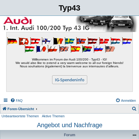
Typ43
Willkommen im Forum der Audi 100/200 - Typ43 - IG!
We would also like to extend a very warm welcome to all our foreign friends!
Nous souhaitons (également) la bienvenue aux internautes d'ailleurs.
IG-Spendeninfo
FAQ
Anmelden
S
Foren-Übersicht
Unbeantwortete Themen
Aktive Themen
u
Angebot und Nachfrage
c
h
Forum
e