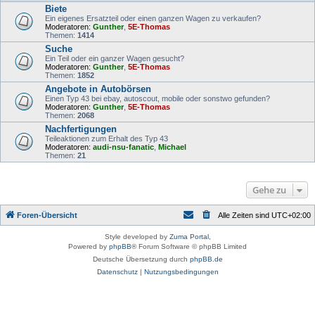
Biete
Ein eigenes Ersatzteil oder einen ganzen Wagen zu verkaufen?
Moderatoren:
Gunther
,
5E-Thomas
Themen:
1414
Suche
Ein Teil oder ein ganzer Wagen gesucht?
Moderatoren:
Gunther
,
5E-Thomas
Themen:
1852
Angebote in Autobörsen
Einen Typ 43 bei ebay, autoscout, mobile oder sonstwo gefunden?
Moderatoren:
Gunther
,
5E-Thomas
Themen:
2068
Nachfertigungen
Teileaktionen zum Erhalt des Typ 43
Moderatoren:
audi-nsu-fanatic
,
Michael
Themen:
21
Gehe zu
Foren-Übersicht
Alle Zeiten sind
UTC+02:00
Style developed by
Zuma Portal
,
Powered by
phpBB
® Forum Software © phpBB Limited
Deutsche Übersetzung durch
phpBB.de
Datenschutz
|
Nutzungsbedingungen