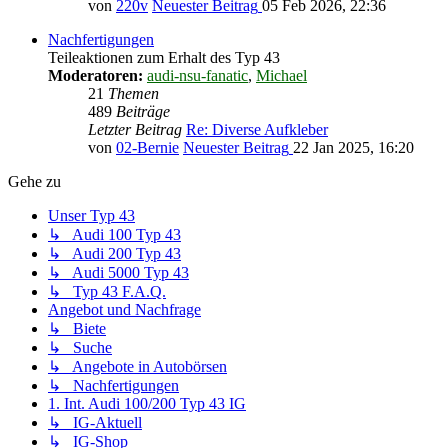
von
220v
Neuester Beitrag
05 Feb 2026, 22:36
Nachfertigungen
Teileaktionen zum Erhalt des Typ 43
Moderatoren:
audi-nsu-fanatic
,
Michael
21
Themen
489
Beiträge
Letzter Beitrag
Re: Diverse Aufkleber
von
02-Bernie
Neuester Beitrag
22 Jan 2025, 16:20
Gehe zu
Unser Typ 43
↳ Audi 100 Typ 43
↳ Audi 200 Typ 43
↳ Audi 5000 Typ 43
↳ Typ 43 F.A.Q.
Angebot und Nachfrage
↳ Biete
↳ Suche
↳ Angebote in Autobörsen
↳ Nachfertigungen
1. Int. Audi 100/200 Typ 43 IG
↳ IG-Aktuell
↳ IG-Shop