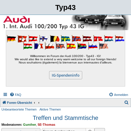
Typ43
Willkommen im Forum der Audi 100/200 - Typ43 - IG!
We would also like to extend a very warm welcome to all our foreign friends!
Nous souhaitons (également) la bienvenue aux internautes d'ailleurs.
IG-Spendeninfo
FAQ
Anmelden
S
Foren-Übersicht
Unbeantwortete Themen
Aktive Themen
u
Treffen und Stammtische
c
h
Moderatoren:
Gunther
,
5E-Thomas
e