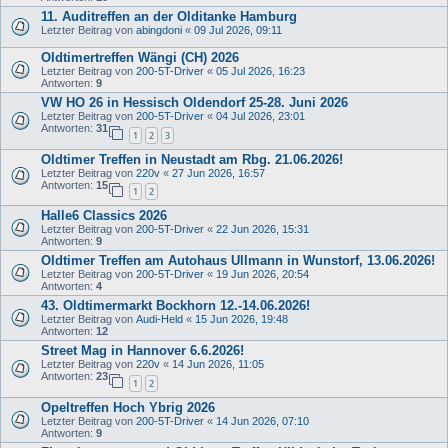
11. Auditreffen an der Olditanke Hamburg
Letzter Beitrag von
abingdoni
«
09 Jul 2026, 09:11
Oldtimertreffen Wängi (CH) 2026
Letzter Beitrag von
200-5T-Driver
«
05 Jul 2026, 16:23
Antworten:
9
VW HO 26 in Hessisch Oldendorf 25-28. Juni 2026
Letzter Beitrag von
200-5T-Driver
«
04 Jul 2026, 23:01
Antworten:
31
1
2
3
Oldtimer Treffen in Neustadt am Rbg. 21.06.2026!
Letzter Beitrag von
220v
«
27 Jun 2026, 16:57
Antworten:
15
1
2
Halle6 Classics 2026
Letzter Beitrag von
200-5T-Driver
«
22 Jun 2026, 15:31
Antworten:
9
Oldtimer Treffen am Autohaus Ullmann in Wunstorf, 13.06.2026!
Letzter Beitrag von
200-5T-Driver
«
19 Jun 2026, 20:54
Antworten:
4
43. Oldtimermarkt Bockhorn 12.-14.06.2026!
Letzter Beitrag von
Audi-Held
«
15 Jun 2026, 19:48
Antworten:
12
Street Mag in Hannover 6.6.2026!
Letzter Beitrag von
220v
«
14 Jun 2026, 11:05
Antworten:
23
1
2
Opeltreffen Hoch Ybrig 2026
Letzter Beitrag von
200-5T-Driver
«
14 Jun 2026, 07:10
Antworten:
9