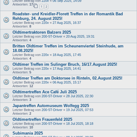
Letzter Beitrag von
220v
«
06 Sep 2025, 14:09
Antworten:
17
1
2
Roadster- und Kreidler-Florett Treffen in der Romantik Bad
Rehburg, 24. August 2025!
Letzter Beitrag von
220v
«
27 Aug 2025, 16:37
Antworten:
8
Oldtimertraktoren Balzers 2025
Letzter Beitrag von
200-5T-Driver
«
20 Aug 2025, 19:31
Antworten:
4
Britten Oldtimer Treffen im Scheunenviertel Steinhude, am
18.08.2025!
Letzter Beitrag von
220v
«
18 Aug 2025, 17:45
Antworten:
4
Oldtimer Treffen im Sulinger Bruch, 16/17.August 2025!
Letzter Beitrag von
220v
«
17 Aug 2025, 14:41
Antworten:
5
Oldtimer Treffen am Doktorsee in Rinteln, 02.August 2025!
Letzter Beitrag von
220v
«
06 Aug 2025, 15:17
Antworten:
12
Oldtimertreffen Ace Café Juli 2025
Letzter Beitrag von
200-5T-Driver
«
28 Jul 2025, 22:30
Antworten:
3
Japantreffen Automuseum Wolfegg 2025
Letzter Beitrag von
200-5T-Driver
«
19 Jul 2025, 07:53
Antworten:
2
Oldtimertreffen Frauenfeld 2025
Letzter Beitrag von
200-5T-Driver
«
18 Jul 2025, 18:18
Antworten:
10
Subimania 2025