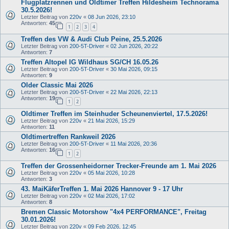
Flugplatzrennen und Oldtimer Treffen Hildesheim Technorama
30.5.2026!
Letzter Beitrag von
220v
«
08 Jun 2026, 23:10
Antworten:
45
1
2
3
4
Treffen des VW & Audi Club Peine, 25.5.2026
Letzter Beitrag von
200-5T-Driver
«
02 Jun 2026, 20:22
Antworten:
7
Treffen Altopel IG Wildhaus SG/CH 16.05.26
Letzter Beitrag von
200-5T-Driver
«
30 Mai 2026, 09:15
Antworten:
9
Older Classic Mai 2026
Letzter Beitrag von
200-5T-Driver
«
22 Mai 2026, 22:13
Antworten:
19
1
2
Oldtimer Treffen im Steinhuder Scheunenviertel, 17.5.2026!
Letzter Beitrag von
220v
«
21 Mai 2026, 15:29
Antworten:
11
Oldtimertreffen Rankweil 2026
Letzter Beitrag von
200-5T-Driver
«
11 Mai 2026, 20:36
Antworten:
16
1
2
Treffen der Grossenheidorner Trecker-Freunde am 1. Mai 2026
Letzter Beitrag von
220v
«
05 Mai 2026, 10:28
Antworten:
3
43. MaiKäferTreffen 1. Mai 2026 Hannover 9 - 17 Uhr
Letzter Beitrag von
220v
«
02 Mai 2026, 17:02
Antworten:
8
Bremen Classic Motorshow "4x4 PERFORMANCE", Freitag
30.01.2026!
Letzter Beitrag von
220v
«
09 Feb 2026, 12:45