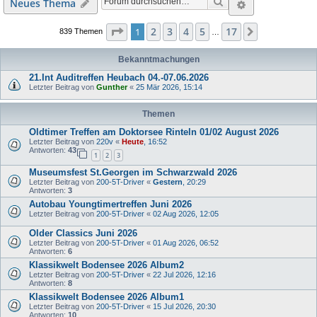
Suche
Erweiterte S
Neues Thema
Seite
1
von
17
2
3
4
5
17
1
Nächste
839 Themen
…
Bekanntmachungen
21.Int Auditreffen Heubach 04.-07.06.2026
Letzter Beitrag von
Gunther
«
25 Mär 2026, 15:14
Themen
Oldtimer Treffen am Doktorsee Rinteln 01/02 August 2026
Letzter Beitrag von
220v
«
Heute
, 16:52
Antworten:
43
1
2
3
Museumsfest St.Georgen im Schwarzwald 2026
Letzter Beitrag von
200-5T-Driver
«
Gestern
, 20:29
Antworten:
3
Autobau Youngtimertreffen Juni 2026
Letzter Beitrag von
200-5T-Driver
«
02 Aug 2026, 12:05
Older Classics Juni 2026
Letzter Beitrag von
200-5T-Driver
«
01 Aug 2026, 06:52
Antworten:
6
Klassikwelt Bodensee 2026 Album2
Letzter Beitrag von
200-5T-Driver
«
22 Jul 2026, 12:16
Antworten:
8
Klassikwelt Bodensee 2026 Album1
Letzter Beitrag von
200-5T-Driver
«
15 Jul 2026, 20:30
Antworten:
10