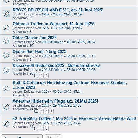
Letzter Beitrag von
200-5T-Driver
«
08 Jul 2025, 20:29
Antworten:
2
RBOYS DEUTSCHLAND E.V.", am 21.Juni 2025!
Letzter Beitrag von
220v
«
23 Jun 2025, 10:14
Antworten:
3
Oldtimer Treffen in Wunstorf, 14.Juni 2025!
Letzter Beitrag von
220v
«
18 Jun 2025, 09:05
Antworten:
6
Older Classic Juni2025
Letzter Beitrag von
200-5T-Driver
«
18 Jun 2025, 04:34
Antworten:
10
Opeltreffen Hoch Ybrig 2025
Letzter Beitrag von
200-5T-Driver
«
05 Jun 2025, 21:12
Antworten:
3
Klassikwelt Bodensee 2025 - Meine Eindrücke
Letzter Beitrag von
200-5T-Driver
«
03 Jun 2025, 22:05
Antworten:
26
1
2
Bulli & Coffee am Nutzfahrzeug-Zentrum Hannover-Stöcken,
1.Juni 2025!
Letzter Beitrag von
220v
«
03 Jun 2025, 15:24
Antworten:
6
Veterama Hildesheim Flugplatz, 24.Mai 2025!
Letzter Beitrag von
220v
«
29 Mai 2025, 16:05
Antworten:
41
1
2
3
42. Mai Käfer Treffen 1.Mai 2025 in Hannover Messegelände West
Letzter Beitrag von
220v
«
16 Mai 2025, 23:24
Antworten:
24
1
2