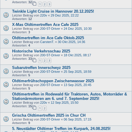
Antworten:
32
1
2
3
Twinkle Light Cruise in Hannover 20.12.2025!
Letzter Beitrag von
220v
«
29 Dez 2025, 22:22
Antworten:
12
X-Mas Oldtimertreffen Ace Cafe 2025
Letzter Beitrag von
200-5T-Driver
«
24 Dez 2025, 10:30
Antworten:
3
Oldtimertreffen im Ace Cafe Oktob.2025
Letzter Beitrag von
CarstenT.
«
30 Okt 2025, 14:36
Antworten:
4
Historische Verkehrsschau 2025
Letzter Beitrag von
200-5T-Driver
«
18 Okt 2025, 08:17
Antworten:
33
1
2
3
Subarutreffen Innerschwyz 2025
Letzter Beitrag von
200-5T-Driver
«
25 Sep 2025, 18:59
Antworten:
5
Oldtimerfrühschoppen Zwischenwasser 2025
Letzter Beitrag von
200-5T-Driver
«
13 Sep 2025, 20:45
Antworten:
5
Oldtimertreffen in Rodewald für Traktoren, Autos, Motorräder &
Stationärmotoren am 6. und 7. September 2025!
Letzter Beitrag von
220v
«
12 Sep 2025, 15:50
Antworten:
15
1
2
Grischa Oldtimertreffen 2025 in Chur CH
Letzter Beitrag von
200-5T-Driver
«
06 Sep 2025, 17:15
Antworten:
9
5. Neustädter Oldtimer Treffen im Kurpark, 24.08.2025!