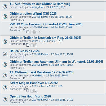
11. Auditreffen an der Olditanke Hamburg
Letzter Beitrag von
abingdoni
«
09 Jul 2026, 09:11
Oldtimertreffen Wängi (CH) 2026
Letzter Beitrag von
200-5T-Driver
«
05 Jul 2026, 16:23
Antworten:
9
VW HO 26 in Hessisch Oldendorf 25-28. Juni 2026
Letzter Beitrag von
200-5T-Driver
«
04 Jul 2026, 23:01
Antworten:
31
1
2
3
Oldtimer Treffen in Neustadt am Rbg. 21.06.2026!
Letzter Beitrag von
220v
«
27 Jun 2026, 16:57
Antworten:
15
1
2
Halle6 Classics 2026
Letzter Beitrag von
200-5T-Driver
«
22 Jun 2026, 15:31
Antworten:
9
Oldtimer Treffen am Autohaus Ullmann in Wunstorf, 13.06.2026!
Letzter Beitrag von
200-5T-Driver
«
19 Jun 2026, 20:54
Antworten:
4
43. Oldtimermarkt Bockhorn 12.-14.06.2026!
Letzter Beitrag von
Audi-Held
«
15 Jun 2026, 19:48
Antworten:
12
Street Mag in Hannover 6.6.2026!
Letzter Beitrag von
220v
«
14 Jun 2026, 11:05
Antworten:
23
1
2
Opeltreffen Hoch Ybrig 2026
Letzter Beitrag von
200-5T-Driver
«
14 Jun 2026, 07:10
Antworten:
9