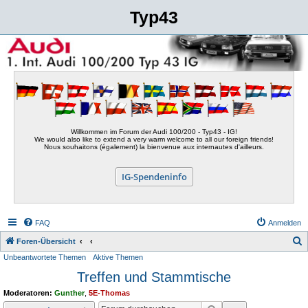
Typ43
Willkommen im Forum der Audi 100/200 - Typ43 - IG!
We would also like to extend a very warm welcome to all our foreign friends!
Nous souhaitons (également) la bienvenue aux internautes d'ailleurs.
IG-Spendeninfo
FAQ
Anmelden
S
Foren-Übersicht
Unbeantwortete Themen
Aktive Themen
u
Treffen und Stammtische
c
h
Moderatoren:
Gunther
,
5E-Thomas
e