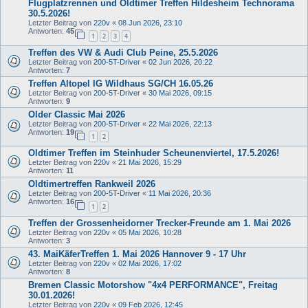
Flugplatzrennen und Oldtimer Treffen Hildesheim Technorama
30.5.2026!
Letzter Beitrag von
220v
«
08 Jun 2026, 23:10
Antworten:
45
1
2
3
4
Treffen des VW & Audi Club Peine, 25.5.2026
Letzter Beitrag von
200-5T-Driver
«
02 Jun 2026, 20:22
Antworten:
7
Treffen Altopel IG Wildhaus SG/CH 16.05.26
Letzter Beitrag von
200-5T-Driver
«
30 Mai 2026, 09:15
Antworten:
9
Older Classic Mai 2026
Letzter Beitrag von
200-5T-Driver
«
22 Mai 2026, 22:13
Antworten:
19
1
2
Oldtimer Treffen im Steinhuder Scheunenviertel, 17.5.2026!
Letzter Beitrag von
220v
«
21 Mai 2026, 15:29
Antworten:
11
Oldtimertreffen Rankweil 2026
Letzter Beitrag von
200-5T-Driver
«
11 Mai 2026, 20:36
Antworten:
16
1
2
Treffen der Grossenheidorner Trecker-Freunde am 1. Mai 2026
Letzter Beitrag von
220v
«
05 Mai 2026, 10:28
Antworten:
3
43. MaiKäferTreffen 1. Mai 2026 Hannover 9 - 17 Uhr
Letzter Beitrag von
220v
«
02 Mai 2026, 17:02
Antworten:
8
Bremen Classic Motorshow "4x4 PERFORMANCE", Freitag
30.01.2026!
Letzter Beitrag von
220v
«
09 Feb 2026, 12:45