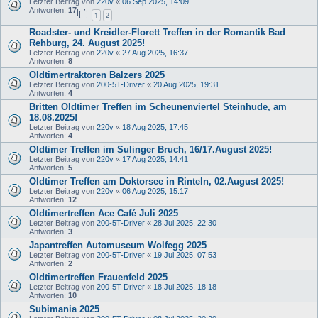
Letzter Beitrag von
220v
«
06 Sep 2025, 14:09
Antworten:
17
1
2
Roadster- und Kreidler-Florett Treffen in der Romantik Bad
Rehburg, 24. August 2025!
Letzter Beitrag von
220v
«
27 Aug 2025, 16:37
Antworten:
8
Oldtimertraktoren Balzers 2025
Letzter Beitrag von
200-5T-Driver
«
20 Aug 2025, 19:31
Antworten:
4
Britten Oldtimer Treffen im Scheunenviertel Steinhude, am
18.08.2025!
Letzter Beitrag von
220v
«
18 Aug 2025, 17:45
Antworten:
4
Oldtimer Treffen im Sulinger Bruch, 16/17.August 2025!
Letzter Beitrag von
220v
«
17 Aug 2025, 14:41
Antworten:
5
Oldtimer Treffen am Doktorsee in Rinteln, 02.August 2025!
Letzter Beitrag von
220v
«
06 Aug 2025, 15:17
Antworten:
12
Oldtimertreffen Ace Café Juli 2025
Letzter Beitrag von
200-5T-Driver
«
28 Jul 2025, 22:30
Antworten:
3
Japantreffen Automuseum Wolfegg 2025
Letzter Beitrag von
200-5T-Driver
«
19 Jul 2025, 07:53
Antworten:
2
Oldtimertreffen Frauenfeld 2025
Letzter Beitrag von
200-5T-Driver
«
18 Jul 2025, 18:18
Antworten:
10
Subimania 2025