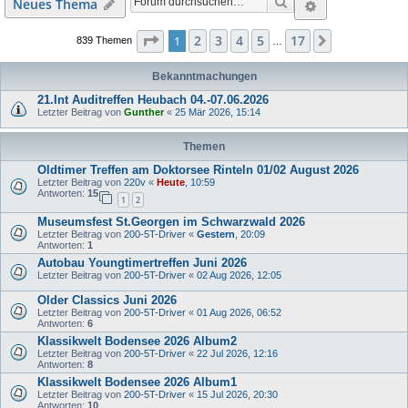
Suche
Erweiterte S
Neues Thema
Seite
1
von
17
2
3
4
5
17
1
Nächste
839 Themen
…
Bekanntmachungen
21.Int Auditreffen Heubach 04.-07.06.2026
Letzter Beitrag von
Gunther
«
25 Mär 2026, 15:14
Themen
Oldtimer Treffen am Doktorsee Rinteln 01/02 August 2026
Letzter Beitrag von
220v
«
Heute
, 10:59
Antworten:
15
1
2
Museumsfest St.Georgen im Schwarzwald 2026
Letzter Beitrag von
200-5T-Driver
«
Gestern
, 20:09
Antworten:
1
Autobau Youngtimertreffen Juni 2026
Letzter Beitrag von
200-5T-Driver
«
02 Aug 2026, 12:05
Older Classics Juni 2026
Letzter Beitrag von
200-5T-Driver
«
01 Aug 2026, 06:52
Antworten:
6
Klassikwelt Bodensee 2026 Album2
Letzter Beitrag von
200-5T-Driver
«
22 Jul 2026, 12:16
Antworten:
8
Klassikwelt Bodensee 2026 Album1
Letzter Beitrag von
200-5T-Driver
«
15 Jul 2026, 20:30
Antworten:
10