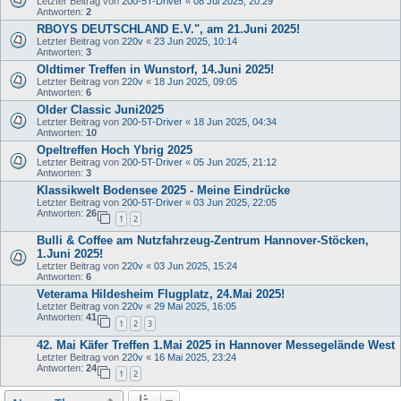
Letzter Beitrag von
200-5T-Driver
«
08 Jul 2025, 20:29
Antworten:
2
RBOYS DEUTSCHLAND E.V.", am 21.Juni 2025!
Letzter Beitrag von
220v
«
23 Jun 2025, 10:14
Antworten:
3
Oldtimer Treffen in Wunstorf, 14.Juni 2025!
Letzter Beitrag von
220v
«
18 Jun 2025, 09:05
Antworten:
6
Older Classic Juni2025
Letzter Beitrag von
200-5T-Driver
«
18 Jun 2025, 04:34
Antworten:
10
Opeltreffen Hoch Ybrig 2025
Letzter Beitrag von
200-5T-Driver
«
05 Jun 2025, 21:12
Antworten:
3
Klassikwelt Bodensee 2025 - Meine Eindrücke
Letzter Beitrag von
200-5T-Driver
«
03 Jun 2025, 22:05
Antworten:
26
1
2
Bulli & Coffee am Nutzfahrzeug-Zentrum Hannover-Stöcken,
1.Juni 2025!
Letzter Beitrag von
220v
«
03 Jun 2025, 15:24
Antworten:
6
Veterama Hildesheim Flugplatz, 24.Mai 2025!
Letzter Beitrag von
220v
«
29 Mai 2025, 16:05
Antworten:
41
1
2
3
42. Mai Käfer Treffen 1.Mai 2025 in Hannover Messegelände West
Letzter Beitrag von
220v
«
16 Mai 2025, 23:24
Antworten:
24
1
2