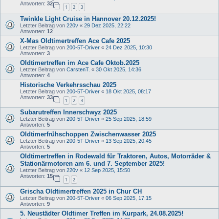
Antworten:
32
1
2
3
Twinkle Light Cruise in Hannover 20.12.2025!
Letzter Beitrag von
220v
«
29 Dez 2025, 22:22
Antworten:
12
X-Mas Oldtimertreffen Ace Cafe 2025
Letzter Beitrag von
200-5T-Driver
«
24 Dez 2025, 10:30
Antworten:
3
Oldtimertreffen im Ace Cafe Oktob.2025
Letzter Beitrag von
CarstenT.
«
30 Okt 2025, 14:36
Antworten:
4
Historische Verkehrsschau 2025
Letzter Beitrag von
200-5T-Driver
«
18 Okt 2025, 08:17
Antworten:
33
1
2
3
Subarutreffen Innerschwyz 2025
Letzter Beitrag von
200-5T-Driver
«
25 Sep 2025, 18:59
Antworten:
5
Oldtimerfrühschoppen Zwischenwasser 2025
Letzter Beitrag von
200-5T-Driver
«
13 Sep 2025, 20:45
Antworten:
5
Oldtimertreffen in Rodewald für Traktoren, Autos, Motorräder &
Stationärmotoren am 6. und 7. September 2025!
Letzter Beitrag von
220v
«
12 Sep 2025, 15:50
Antworten:
15
1
2
Grischa Oldtimertreffen 2025 in Chur CH
Letzter Beitrag von
200-5T-Driver
«
06 Sep 2025, 17:15
Antworten:
9
5. Neustädter Oldtimer Treffen im Kurpark, 24.08.2025!