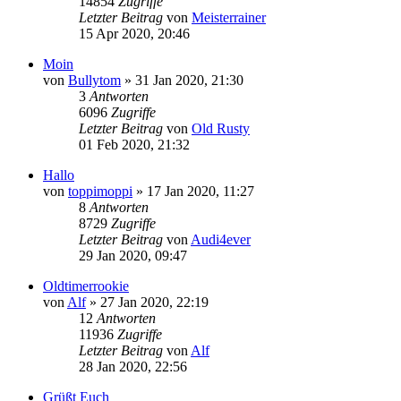
14854
Zugriffe
Letzter Beitrag
von
Meisterrainer
15 Apr 2020, 20:46
Moin
von
Bullytom
»
31 Jan 2020, 21:30
3
Antworten
6096
Zugriffe
Letzter Beitrag
von
Old Rusty
01 Feb 2020, 21:32
Hallo
von
toppimoppi
»
17 Jan 2020, 11:27
8
Antworten
8729
Zugriffe
Letzter Beitrag
von
Audi4ever
29 Jan 2020, 09:47
Oldtimerrookie
von
Alf
»
27 Jan 2020, 22:19
12
Antworten
11936
Zugriffe
Letzter Beitrag
von
Alf
28 Jan 2020, 22:56
Grüßt Euch