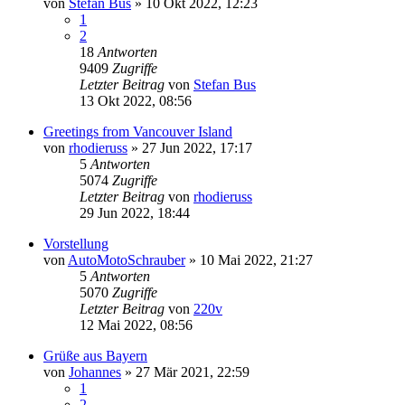
von
Stefan Bus
»
10 Okt 2022, 12:23
1
2
18
Antworten
9409
Zugriffe
Letzter Beitrag
von
Stefan Bus
13 Okt 2022, 08:56
Greetings from Vancouver Island
von
rhodieruss
»
27 Jun 2022, 17:17
5
Antworten
5074
Zugriffe
Letzter Beitrag
von
rhodieruss
29 Jun 2022, 18:44
Vorstellung
von
AutoMotoSchrauber
»
10 Mai 2022, 21:27
5
Antworten
5070
Zugriffe
Letzter Beitrag
von
220v
12 Mai 2022, 08:56
Grüße aus Bayern
von
Johannes
»
27 Mär 2021, 22:59
1
2