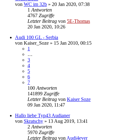
von
WC im 32b
»
20 Jan 2020, 07:38
1
Antworten
4767
Zugriffe
Letzter Beitrag
von
5E-Thomas
20 Jan 2020, 10:26
Audi 100 GL - Serbia
von
Kaiser_Soze
»
15 Jan 2010, 00:15
1
…
3
4
5
6
7
100
Antworten
141899
Zugriffe
Letzter Beitrag
von
Kaiser Soze
09 Jan 2020, 11:47
Hallo liebe Typ43 Audianer
von
Skratschy
»
13 Aug 2019, 13:41
2
Antworten
5970
Zugriffe
Letzter Beitrag
von
Audi4ever