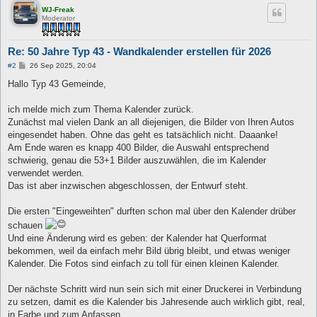
WJ-Freak
Moderator
Re: 50 Jahre Typ 43 - Wandkalender erstellen für 2026
B
#2
26 Sep 2025, 20:04
e
i
Hallo Typ 43 Gemeinde,
t
r
a
ich melde mich zum Thema Kalender zurück.
g
Zunächst mal vielen Dank an all diejenigen, die Bilder von Ihren Autos
eingesendet haben. Ohne das geht es tatsächlich nicht. Daaanke!
Am Ende waren es knapp 400 Bilder, die Auswahl entsprechend
schwierig, genau die 53+1 Bilder auszuwählen, die im Kalender
verwendet werden.
Das ist aber inzwischen abgeschlossen, der Entwurf steht.
Die ersten "Eingeweihten" durften schon mal über den Kalender drüber
schauen
Und eine Änderung wird es geben: der Kalender hat Querformat
bekommen, weil da einfach mehr Bild übrig bleibt, und etwas weniger
Kalender. Die Fotos sind einfach zu toll für einen kleinen Kalender.
Der nächste Schritt wird nun sein sich mit einer Druckerei in Verbindung
zu setzen, damit es die Kalender bis Jahresende auch wirklich gibt, real,
in Farbe und zum Anfassen.