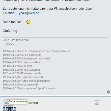
Zur Bestellung mich bitte direkt via PN anschreiben, oder über "
Kalender_Typ43@web.de
".
Dann mal los....
Gruß Jörg
Gruß Jörg (WJ-Freak)
---OOOO---
1979 Audi 100 CD 5E diamantsilber "WJ Prototyp No 17"
1979 Audi 100 CD 5E colibrigrün
1979 Audi 5000 S fuelinjection alpinweiß
1980 Audi 200 5E diamantsilber
1980 Audi 200 5T kupfer
1981 Audi 200 5T diamantsilber
1981 Audi 200 5T meteormetallic
1982 Audi 5000 turbo lhasametallic
1982 Audi 5000 turbo diesel gobimetallic
1982 Audi 200 turbo alpinweiß
1990 Audi 100 turbo quattro "Sport" titanmet.
Michael
Moderator