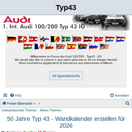
Typ43
Willkommen im Forum der Audi 100/200 - Typ43 - IG!
We would also like to extend a very warm welcome to all our foreign friends!
Nous souhaitons (également) la bienvenue aux internautes d'ailleurs.
IG-Spendeninfo
FAQ
Anmelden
S
Foren-Übersicht
Unbeantwortete Themen
Aktive Themen
u
50 Jahre Typ 43 - Wandkalender erstellen für
c
2026
h
e