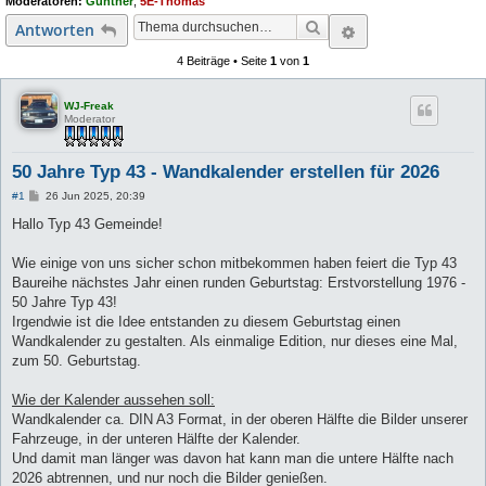
Moderatoren:
Gunther
,
5E-Thomas
Suche
Erweiterte Suc
Antworten
4 Beiträge • Seite
1
von
1
WJ-Freak
Moderator
50 Jahre Typ 43 - Wandkalender erstellen für 2026
B
#1
26 Jun 2025, 20:39
e
i
Hallo Typ 43 Gemeinde!
t
r
a
Wie einige von uns sicher schon mitbekommen haben feiert die Typ 43
g
Baureihe nächstes Jahr einen runden Geburtstag: Erstvorstellung 1976 -
50 Jahre Typ 43!
Irgendwie ist die Idee entstanden zu diesem Geburtstag einen
Wandkalender zu gestalten. Als einmalige Edition, nur dieses eine Mal,
zum 50. Geburtstag.
Wie der Kalender aussehen soll:
Wandkalender ca. DIN A3 Format, in der oberen Hälfte die Bilder unserer
Fahrzeuge, in der unteren Hälfte der Kalender.
Und damit man länger was davon hat kann man die untere Hälfte nach
2026 abtrennen, und nur noch die Bilder genießen.