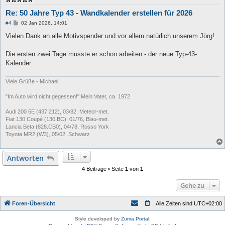
Re: 50 Jahre Typ 43 - Wandkalender erstellen für 2026
B
#4
02 Jan 2026, 14:01
e
i
Vielen Dank an alle Motivspender und vor allem natürlich unserem Jörg!
t
r
a
Die ersten zwei Tage musste er schon arbeiten - der neue Typ-43-
g
Kalender ...
Viele Grüße - Michael
"Im Auto wird nicht gegessen!" Mein Vater, ca. 1972
Audi 200 5E (437.212), 03/82, Meteor-met.
Fiat 130 Coupé (130.BC), 01/76, Blau-met.
Lancia Beta (828.CB0), 04/78, Rosso York
Toyota MR2 (W3), 05/02, Schwarz
Antworten
4 Beiträge • Seite
1
von
1
Gehe zu
Foren-Übersicht
Alle Zeiten sind
UTC+02:00
Style developed by
Zuma Portal
,