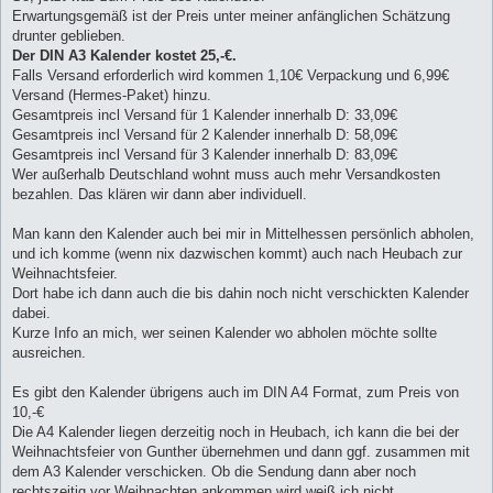
Erwartungsgemäß ist der Preis unter meiner anfänglichen Schätzung
drunter geblieben.
Der DIN A3 Kalender kostet 25,-€.
Falls Versand erforderlich wird kommen 1,10€ Verpackung und 6,99€
Versand (Hermes-Paket) hinzu.
Gesamtpreis incl Versand für 1 Kalender innerhalb D: 33,09€
Gesamtpreis incl Versand für 2 Kalender innerhalb D: 58,09€
Gesamtpreis incl Versand für 3 Kalender innerhalb D: 83,09€
Wer außerhalb Deutschland wohnt muss auch mehr Versandkosten
bezahlen. Das klären wir dann aber individuell.
Man kann den Kalender auch bei mir in Mittelhessen persönlich abholen,
und ich komme (wenn nix dazwischen kommt) auch nach Heubach zur
Weihnachtsfeier.
Dort habe ich dann auch die bis dahin noch nicht verschickten Kalender
dabei.
Kurze Info an mich, wer seinen Kalender wo abholen möchte sollte
ausreichen.
Es gibt den Kalender übrigens auch im DIN A4 Format, zum Preis von
10,-€
Die A4 Kalender liegen derzeitig noch in Heubach, ich kann die bei der
Weihnachtsfeier von Gunther übernehmen und dann ggf. zusammen mit
dem A3 Kalender verschicken. Ob die Sendung dann aber noch
rechtszeitig vor Weihnachten ankommen wird weiß ich nicht.