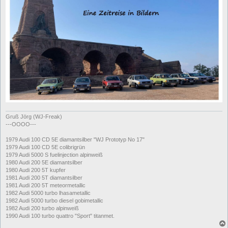
Gruß Jörg (WJ-Freak)
---OOOO---
1979 Audi 100 CD 5E diamantsilber "WJ Prototyp No 17"
1979 Audi 100 CD 5E colibrigrün
1979 Audi 5000 S fuelinjection alpinweiß
1980 Audi 200 5E diamantsilber
1980 Audi 200 5T kupfer
1981 Audi 200 5T diamantsilber
1981 Audi 200 5T meteormetallic
1982 Audi 5000 turbo lhasametallic
1982 Audi 5000 turbo diesel gobimetallic
1982 Audi 200 turbo alpinweiß
1990 Audi 100 turbo quattro "Sport" titanmet.