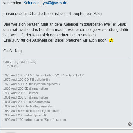
versenden:
Kalender_Typ43@web.de
Einsendeschluß für die Bilder ist der 14. September 2025
Und wer sich berufen fühlt an dem Kalender mitzuarbeiten (weil er Spaß
dran hat, weil er das beruflich macht, weil er die nötige Ausstattung dafür
hat, weil....), der kann sich gerne dazu bei mir melden.
Eine Jury für die Auswahl der Bilder brauchen wir auch noch.
Gruß Jörg
Gruß Jörg (WJ-Freak)
---OOOO---
1979 Audi 100 CD 5E diamantsilber "WJ Prototyp No 17"
1979 Audi 100 CD 5E colibrigrün
1979 Audi 5000 S fuelinjection alpinweiß
1980 Audi 200 5E diamantsilber
1980 Audi 200 5T kupfer
1981 Audi 200 5T diamantsilber
1981 Audi 200 5T meteormetallic
1982 Audi 5000 turbo lhasametallic
1982 Audi 5000 turbo diesel gobimetallic
1982 Audi 200 turbo alpinweiß
1990 Audi 100 turbo quattro "Sport" titanmet.