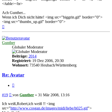
</table><br>
Ach Gunther...
Wenn ich Dich nicht hätte! <img src="biggrin.gif" border="0">
<img src="thumbs_up.gif" border="0">
Nach
oben
Gunther
Globaler Moderator
Beiträge:
2014
Registriert:
19 Dez 2006, 20:30
Wohnort:
73540 Heubach/Württemberg
Re: Avatar
Zitieren
Beitrag
#19
von
Gunther
»
31 Mär 2008, 13:16
Ich weiß,Robert,ich weiß !! <img
src="
http://www.cosgan.de/images/midi/liebe/h025.gif
">