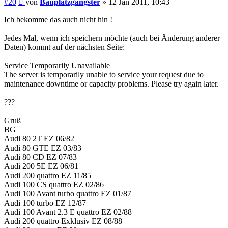
#20
von
Bauplatzgangster
»
12 Jan 2011, 10:43
Ich bekomme das auch nicht hin !
Jedes Mal, wenn ich speichern möchte (auch bei Änderung anderer
Daten) kommt auf der nächsten Seite:
Service Temporarily Unavailable
The server is temporarily unable to service your request due to
maintenance downtime or capacity problems. Please try again later.
???
Gruß
BG
Audi 80 2T EZ 06/82
Audi 80 GTE EZ 03/83
Audi 80 CD EZ 07/83
Audi 200 5E EZ 06/81
Audi 200 quattro EZ 11/85
Audi 100 CS quattro EZ 02/86
Audi 100 Avant turbo quattro EZ 01/87
Audi 100 turbo EZ 12/87
Audi 100 Avant 2.3 E quattro EZ 02/88
Audi 200 quattro Exklusiv EZ 08/88