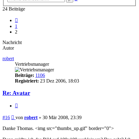
Suche
24 Beiträge
Vorherige
1
2
Nachricht
Autor
robert
Vertriebsmanager
Beiträge:
1106
Registriert:
23 Dez 2006, 18:03
Re: Avatar
Zitieren
Beitrag
#16
von
robert
»
30 Mär 2008, 23:39
Danke Thomas. <img src="thumbs_up.gif" border="0">