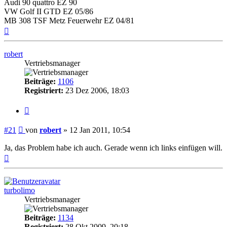
Audi 90 quattro EZ 90
VW Golf II GTD EZ 05/86
MB 308 TSF Metz Feuerwehr EZ 04/81
Nach
oben
robert
Vertriebsmanager
Beiträge:
1106
Registriert:
23 Dez 2006, 18:03
Zitieren
Beitrag
#21
von
robert
»
12 Jan 2011, 10:54
Ja, das Problem habe ich auch. Gerade wenn ich links einfügen will.
Nach
oben
turbolimo
Vertriebsmanager
Beiträge:
1134
Registriert:
28 Okt 2009, 20:18