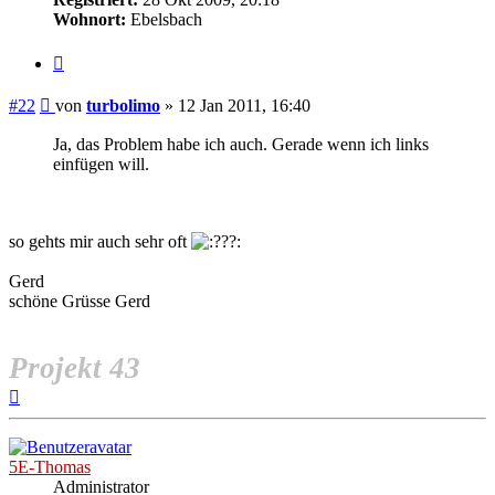
Wohnort:
Ebelsbach
Zitieren
Beitrag
#22
von
turbolimo
»
12 Jan 2011, 16:40
Ja, das Problem habe ich auch. Gerade wenn ich links
einfügen will.
so gehts mir auch sehr oft
Gerd
schöne Grüsse Gerd
Projekt 43
Nach
oben
5E-Thomas
Administrator