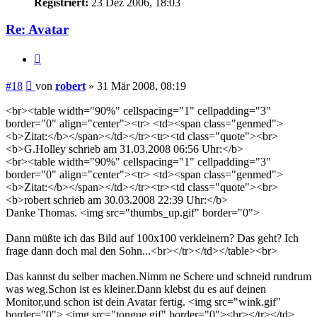
Registriert:
23 Dez 2006, 18:03
Re: Avatar
Zitieren
Beitrag
#18
von
robert
»
31 Mär 2008, 08:19
<br><table width="90%" cellspacing="1" cellpadding="3"
border="0" align="center"><tr> <td><span class="genmed">
<b>Zitat:</b></span></td></tr><tr><td class="quote"><br>
<b>G.Holley schrieb am 31.03.2008 06:56 Uhr:</b>
<br><table width="90%" cellspacing="1" cellpadding="3"
border="0" align="center"><tr> <td><span class="genmed">
<b>Zitat:</b></span></td></tr><tr><td class="quote"><br>
<b>robert schrieb am 30.03.2008 22:39 Uhr:</b>
Danke Thomas. <img src="thumbs_up.gif" border="0">
Dann müßte ich das Bild auf 100x100 verkleinern? Das geht? Ich
frage dann doch mal den Sohn...<br></tr></td></table><br>
Das kannst du selber machen.Nimm ne Schere und schneid rundrum
was weg.Schon ist es kleiner.Dann klebst du es auf deinen
Monitor,und schon ist dein Avatar fertig. <img src="wink.gif"
border="0"> <img src="tongue.gif" border="0"><br></tr></td>