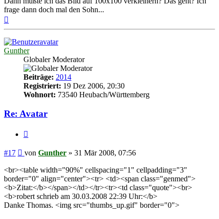
Dann müßte ich das Bild auf 100x100 verkleinern? Das geht? Ich
frage dann doch mal den Sohn...
Nach
oben
Gunther
Globaler Moderator
Beiträge:
2014
Registriert:
19 Dez 2006, 20:30
Wohnort:
73540 Heubach/Württemberg
Re: Avatar
Zitieren
Beitrag
#17
von
Gunther
»
31 Mär 2008, 07:56
<br><table width="90%" cellspacing="1" cellpadding="3"
border="0" align="center"><tr> <td><span class="genmed">
<b>Zitat:</b></span></td></tr><tr><td class="quote"><br>
<b>robert schrieb am 30.03.2008 22:39 Uhr:</b>
Danke Thomas. <img src="thumbs_up.gif" border="0">