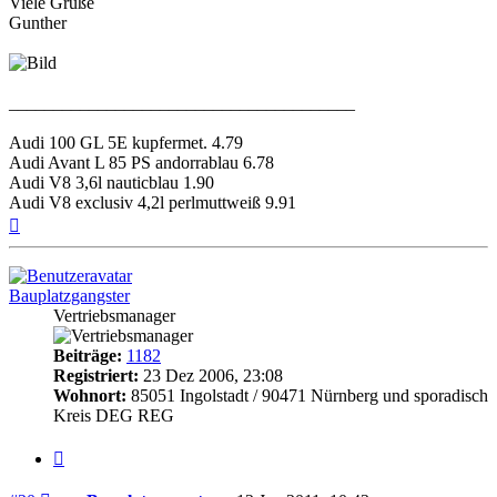
Viele Grüße
Gunther
_______________________________________
Audi 100 GL 5E kupfermet. 4.79
Audi Avant L 85 PS andorrablau 6.78
Audi V8 3,6l nauticblau 1.90
Audi V8 exclusiv 4,2l perlmuttweiß 9.91
Nach
oben
Bauplatzgangster
Vertriebsmanager
Beiträge:
1182
Registriert:
23 Dez 2006, 23:08
Wohnort:
85051 Ingolstadt / 90471 Nürnberg und sporadisch
Kreis DEG REG
Zitieren
Beitrag