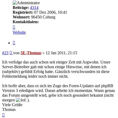
Beiträge:
4314
Registriert:
07 Dez 2006, 10:41
Wohnort:
96450 Coburg
Kontaktdaten:
Kontaktdaten
von
Website
5E-
Thomas
Zitieren
Beitrag
#23
von
5E-Thomas
»
12 Jan 2011, 21:15
Ich verfolge das auch schon seit einiger Zeit mit Argwohn. Unser
Server-Betreiber gab mir schon einige Hinweise, mit denen ich
(subjektiv) gefühlt Erfolg hatte. Gänzlich verschwunden ist diese
Fehlermeldung leider noch immer nicht.
Ich hoffe aber, dass es sich im Zuge des Foren-Updates auf phpBB
Version 3 erledigen wird. Daran arbeite ich momentan. Wann genau
das Forum umgestellt wird, gebe ich noch gesondert bekannt (nicht
morgen
).
Viele Grüße
Thomas
Nach