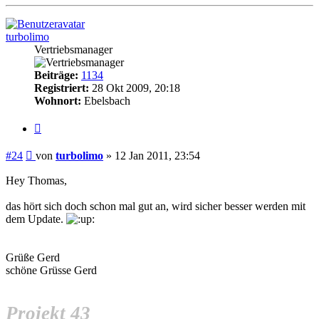
oben
turbolimo
Vertriebsmanager
Beiträge:
1134
Registriert:
28 Okt 2009, 20:18
Wohnort:
Ebelsbach
Zitieren
Beitrag
#24
von
turbolimo
»
12 Jan 2011, 23:54
Hey Thomas,
das hört sich doch schon mal gut an, wird sicher besser werden mit
dem Update.
Grüße Gerd
schöne Grüsse Gerd
Projekt 43