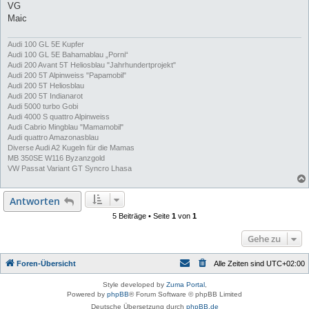
VG
Maic
Audi 100 GL 5E Kupfer
Audi 100 GL 5E Bahamablau „Porni“
Audi 200 Avant 5T Heliosblau "Jahrhundertprojekt"
Audi 200 5T Alpinweiss "Papamobil"
Audi 200 5T Heliosblau
Audi 200 5T Indianarot
Audi 5000 turbo Gobi
Audi 4000 S quattro Alpinweiss
Audi Cabrio Mingblau "Mamamobil"
Audi quattro Amazonasblau
Diverse Audi A2 Kugeln für die Mamas
MB 350SE W116 Byzanzgold
VW Passat Variant GT Syncro Lhasa
Antworten
5 Beiträge • Seite
1
von
1
Gehe zu
Foren-Übersicht
Alle Zeiten sind
UTC+02:00
Style developed by
Zuma Portal
,
Powered by
phpBB
® Forum Software © phpBB Limited
Deutsche Übersetzung durch
phpBB.de