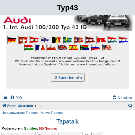
Typ43
Willkommen im Forum der Audi 100/200 - Typ43 - IG!
We would also like to extend a very warm welcome to all our foreign friends!
Nous souhaitons (également) la bienvenue aux internautes d'ailleurs.
IG-Spendeninfo
FAQ
Anmelden
S
Foren-Übersicht
Unbeantwortete Themen
Aktive Themen
u
Tapatalk
c
h
Moderatoren:
Gunther
,
5E-Thomas
e