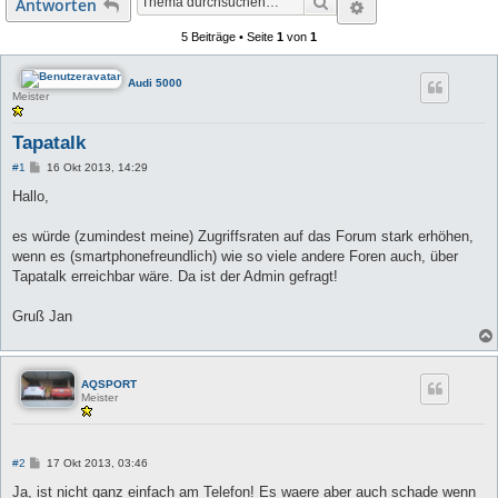
Suche
Erweiterte Suc
Antworten
5 Beiträge • Seite
1
von
1
Audi 5000
Meister
Tapatalk
B
#1
16 Okt 2013, 14:29
e
i
Hallo,
t
r
a
es würde (zumindest meine) Zugriffsraten auf das Forum stark erhöhen,
g
wenn es (smartphonefreundlich) wie so viele andere Foren auch, über
Tapatalk erreichbar wäre. Da ist der Admin gefragt!
Gruß Jan
AQSPORT
Meister
B
#2
17 Okt 2013, 03:46
e
i
Ja, ist nicht ganz einfach am Telefon! Es waere aber auch schade wenn