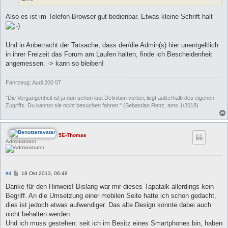
Also es ist im Telefon-Browser gut bedienbar. Etwas kleine Schrift halt
Und in Anbetracht der Tatsache, dass der/die Admin(s) hier unentgeltlich
in ihrer Freizeit das Forum am Laufen halten, finde ich Bescheidenheit
angemessen. -> kann so bleiben!
Fahrzeug: Audi 200 5T
"Die Vergangenheit ist ja nun schon laut Definition vorbei, liegt außerhalb des eigenen
Zugriffs. Du kannst sie nicht besuchen fahren." (Sebastian Renz, ams 1/2018)
5E-Thomas
Administrator
B
#4
18 Okt 2013, 06:49
e
i
Danke für den Hinweis! Bislang war mir dieses Tapatalk allerdings kein
t
Begriff. An die Umsetzung einer mobilen Seite hatte ich schon gedacht,
r
a
dies ist jedoch etwas aufwendiger. Das alte Design könnte dabei auch
g
nicht behalten werden.
Und ich muss gestehen: seit ich im Besitz eines Smartphones bin, haben