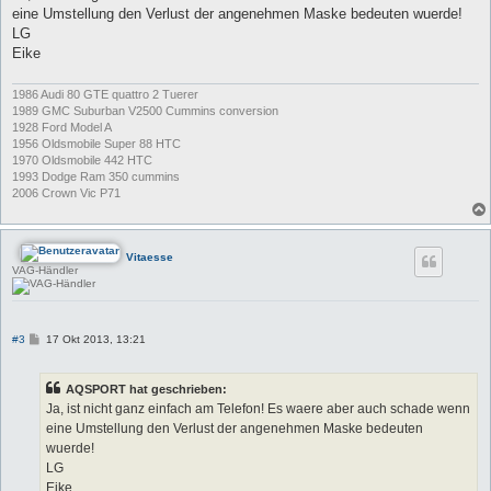
t
eine Umstellung den Verlust der angenehmen Maske bedeuten wuerde!
r
a
LG
g
Eike
1986 Audi 80 GTE quattro 2 Tuerer
1989 GMC Suburban V2500 Cummins conversion
1928 Ford Model A
1956 Oldsmobile Super 88 HTC
1970 Oldsmobile 442 HTC
1993 Dodge Ram 350 cummins
2006 Crown Vic P71
Vitaesse
VAG-Händler
B
#3
17 Okt 2013, 13:21
e
i
t
AQSPORT hat geschrieben:
r
a
Ja, ist nicht ganz einfach am Telefon! Es waere aber auch schade wenn
g
eine Umstellung den Verlust der angenehmen Maske bedeuten
wuerde!
LG
Eike