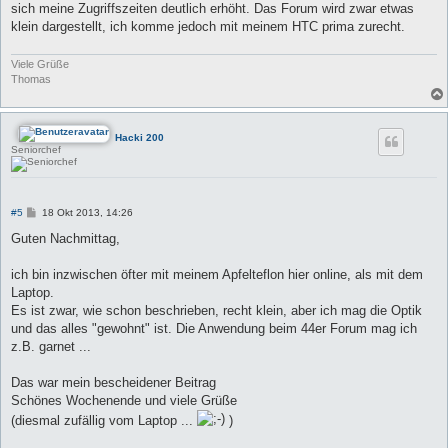
sich meine Zugriffszeiten deutlich erhöht. Das Forum wird zwar etwas
klein dargestellt, ich komme jedoch mit meinem HTC prima zurecht.
Viele Grüße
Thomas
Hacki 200
Seniorchef
B
#5
18 Okt 2013, 14:26
e
i
Guten Nachmittag,
t
r
a
ich bin inzwischen öfter mit meinem Apfelteflon hier online, als mit dem
g
Laptop.
Es ist zwar, wie schon beschrieben, recht klein, aber ich mag die Optik
und das alles "gewohnt" ist. Die Anwendung beim 44er Forum mag ich
z.B. garnet ...
Das war mein bescheidener Beitrag
Schönes Wochenende und viele Grüße
(diesmal zufällig vom Laptop ...
)