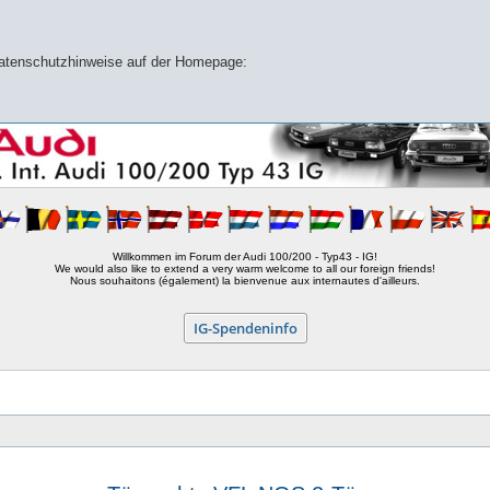
 Datenschutzhinweise auf der Homepage:
Willkommen im Forum der Audi 100/200 - Typ43 - IG!
We would also like to extend a very warm welcome to all our foreign friends!
Nous souhaitons (également) la bienvenue aux internautes d'ailleurs.
IG-Spendeninfo