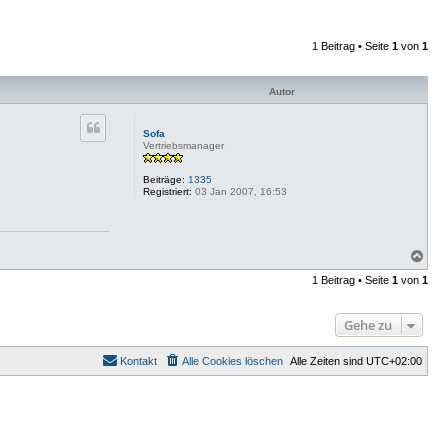
1 Beitrag • Seite
1
von
1
Autor
Sofa
Vertriebsmanager
Beiträge:
1335
Registriert:
03 Jan 2007, 16:53
N
a
1 Beitrag • Seite
1
von
1
c
h
o
Gehe zu
b
e
n
Kontakt
Alle Cookies löschen
Alle Zeiten sind
UTC+02:00