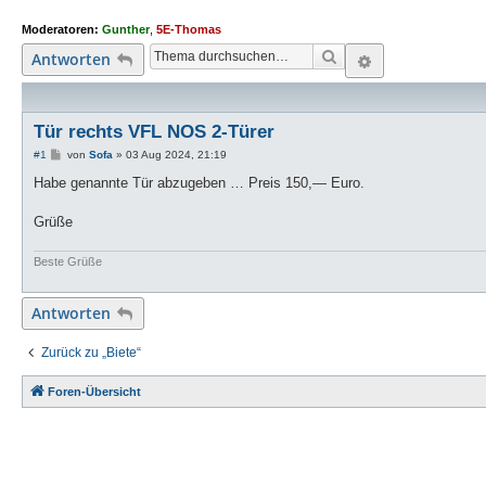
Moderatoren:
Gunther
,
5E-Thomas
Suche
Erweiterte S
Antworten
Tür rechts VFL NOS 2-Türer
B
#1
von
Sofa
»
03 Aug 2024, 21:19
e
i
Habe genannte Tür abzugeben … Preis 150,— Euro.
t
r
a
Grüße
g
Beste Grüße
Antworten
Zurück zu „Biete“
Foren-Übersicht