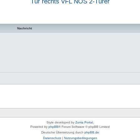
Tür rechts VFL NOS 2-Türer
uche
Nachricht
Style developed by
Zuma Portal
,
Powered by
phpBB
® Forum Software © phpBB Limited
Deutsche Übersetzung durch
phpBB.de
Datenschutz
|
Nutzungsbedingungen