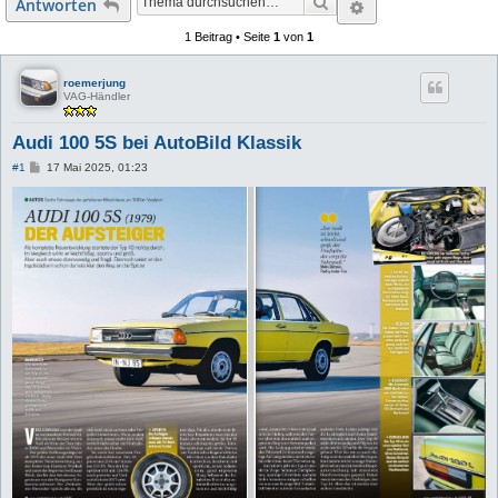
Suche
Erweiterte Suc
Antworten
1 Beitrag • Seite
1
von
1
roemerjung
VAG-Händler
Audi 100 5S bei AutoBild Klassik
B
#1
17 Mai 2025, 01:23
e
i
t
r
a
g