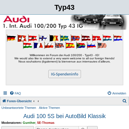
Typ43
Willkommen im Forum der Audi 100/200 - Typ43 - IG!
We would also like to extend a very warm welcome to all our foreign friends!
Nous souhaitons (également) la bienvenue aux internautes d'ailleurs.
IG-Spendeninfo
FAQ
Anmelden
S
Foren-Übersicht
Unbeantwortete Themen
Aktive Themen
u
Audi 100 5S bei AutoBild Klassik
c
h
Moderatoren:
Gunther
,
5E-Thomas
e