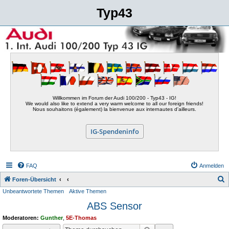
Typ43
Willkommen im Forum der Audi 100/200 - Typ43 - IG!
We would also like to extend a very warm welcome to all our foreign friends!
Nous souhaitons (également) la bienvenue aux internautes d'ailleurs.
IG-Spendeninfo
FAQ
Anmelden
S
Foren-Übersicht
Unbeantwortete Themen
Aktive Themen
u
ABS Sensor
c
h
Moderatoren:
Gunther
,
5E-Thomas
e