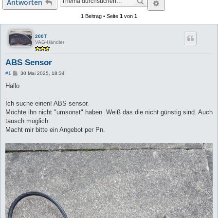
Suche
Erweiterte Suc
Antworten
1 Beitrag • Seite
1
von
1
200T
VAG-Händler
ABS Sensor
B
#1
30 Mai 2025, 18:34
e
i
Hallo
t
r
a
Ich suche einen! ABS sensor.
g
Möchte ihn nicht "umsonst" haben. Weiß das die nicht günstig sind. Auch
tausch möglich.
Macht mir bitte ein Angebot per Pn.