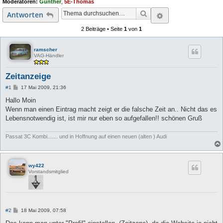
Moderatoren:
Gunther
,
5E-Thomas
e
Suche
Erweiterte Suc
Antworten
2 Beiträge • Seite
1
von
1
ramscher
VAG-Händler
Zeitanzeige
B
#1
17 Mai 2009, 21:36
e
i
Hallo Moin
t
Wenn man einen Eintrag macht zeigt er die falsche Zeit an.. Nicht das es
r
a
Lebensnotwendig ist, ist mir nur eben so aufgefallen!! schönen Gruß
g
Passat 3C Kombi....... und in Hoffnung auf einen neuen (alten ) Audi
wy422
Vorstandsmitglied
B
#2
18 Mai 2009, 07:58
e
i