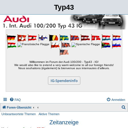
Typ43
Willkommen im Forum der Audi 100/200 - Typ43 - IG!
We would also like to extend a very warm welcome to all our foreign friends!
Nous souhaitons (également) la bienvenue aux internautes d'ailleurs.
IG-Spendeninfo
FAQ
Anmelden
S
Foren-Übersicht
Unbeantwortete Themen
Aktive Themen
u
Zeitanzeige
c
h