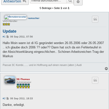
Suche
Erweiterte Suc
Antworten
5 Beiträge • Seite
1
von
1
ramscher
VAG-Händler
Update
B
#1
06 Sep 2011, 07:56
e
i
Hallo Moin wann ist di IG gegründet worden 26.05.2006 oder 26.05.2007
t
.. ich glaube doch 2006 ?? oder?? Dann hat sich da ein Fehlerteufel in
r
a
der Absichtserklärung eingeschlichen.. Schönen Arbeitsreichen Trag der
g
Markus
Passat 3C Kombi....... und in Hoffnung auf einen neuen (alten ) Audi
5E-Thomas
Administrator
B
#2
06 Sep 2011, 18:33
e
i
Danke, erledigt.
t