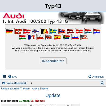
Typ43
Willkommen im Forum der Audi 100/200 - Typ43 - IG!
We would also like to extend a very warm welcome to all our foreign friends!
Nous souhaitons (également) la bienvenue aux internautes d'ailleurs.
IG-Spendeninfo
FAQ
Anmelden
S
Foren-Übersicht
Unbeantwortete Themen
Aktive Themen
u
Update
c
h
Moderatoren:
Gunther
,
5E-Thomas
e