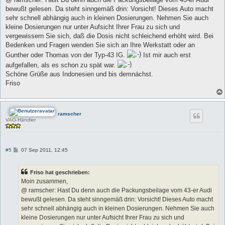
r
a
bewußt gelesen. Da steht sinngemäß drin: Vorsicht! Dieses Auto macht
g
sehr schnell abhängig auch in kleinen Dosierungen. Nehmen Sie auch
kleine Dosierungen nur unter Aufsicht Ihrer Frau zu sich und
vergewissern Sie sich, daß die Dosis nicht schleichend erhöht wird. Bei
Bedenken und Fragen wenden Sie sich an Ihre Werkstatt oder an
Gunther oder Thomas von der Typ-43 IG.
Ist mir auch erst
aufgefallen, als es schon zu spät war.
Schöne Grüße aus Indonesien und bis demnächst.
Friso
ramscher
VAG-Händler
B
#5
07 Sep 2011, 12:45
e
i
t
Friso hat geschrieben:
r
a
Moin zusammen,
g
@ ramscher: Hast Du denn auch die Packungsbeilage vom 43-er Audi
bewußt gelesen. Da steht sinngemäß drin: Vorsicht! Dieses Auto macht
sehr schnell abhängig auch in kleinen Dosierungen. Nehmen Sie auch
kleine Dosierungen nur unter Aufsicht Ihrer Frau zu sich und