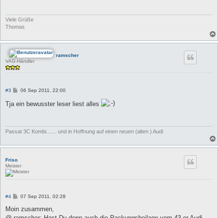
r
a
g
Viele Grüße
Thomas
ramscher
VAG-Händler
B
#3
06 Sep 2011, 22:00
e
i
Tja ein bewusster leser liest alles
t
r
a
g
Passat 3C Kombi....... und in Hoffnung auf einen neuen (alten ) Audi
Friso
Meister
B
#4
07 Sep 2011, 02:28
e
i
Moin zusammen,
t
@ ramscher: Hast Du denn auch die Packungsbeilage vom 43-er Audi