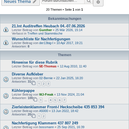
Suche
Erweiterte S
Neues Thema
20 Themen • Seite
1
von
1
Bekanntmachungen
21.Int Auditreffen Heubach 04.-07.06.2026
Letzter Beitrag von
Gunther
«
25 Mär 2026, 15:14
Verfasst in
Treffen und Stammtische
Wunschliste für Nachfertigungen
Letzter Beitrag von
der13big-l
«
10 Apr 2017, 19:21
Antworten:
8
Themen
Hinweise für diese Rubrik
Letzter Beitrag von
5E-Thomas
«
12 Aug 2010, 11:40
Diverse Aufkleber
Letzter Beitrag von
02-Bernie
«
22 Jan 2025, 16:20
Antworten:
31
1
2
3
Kühlerpappe
Letzter Beitrag von
WJ-Freak
«
13 Nov 2024, 21:04
Antworten:
100
1
4
5
6
7
…
Zierleistenklammer Front-/ Heckscheibe 435 853 394
Letzter Beitrag von
A5000
«
13 Jun 2022, 18:42
Antworten:
20
1
2
Nachfertigung Klammern 437 807 249
Letzter Beitrag von
bossmann
«
25 Sep 2021, 16:39