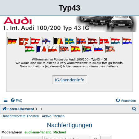
Typ43
Willkommen im Forum der Audi 100/200 - Typ43 - IG!
We would also like to extend a very warm welcome to all our foreign friends!
Nous souhaitons (également) la bienvenue aux internautes d'ailleurs.
IG-Spendeninfo
FAQ
Anmelden
S
Foren-Übersicht
Unbeantwortete Themen
Aktive Themen
u
Nachfertigungen
c
h
Moderatoren:
audi-nsu-fanatic
,
Michael
e