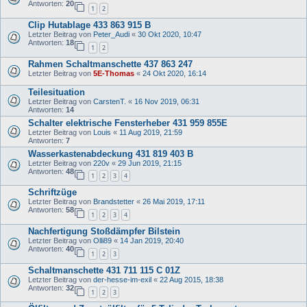
Antworten:
20
1
2
Clip Hutablage 433 863 915 B
Letzter Beitrag von
Peter_Audi
«
30 Okt 2020, 10:47
Antworten:
18
1
2
Rahmen Schaltmanschette 437 863 247
Letzter Beitrag von
5E-Thomas
«
24 Okt 2020, 16:14
Teilesituation
Letzter Beitrag von
CarstenT.
«
16 Nov 2019, 06:31
Antworten:
14
Schalter elektrische Fensterheber 431 959 855E
Letzter Beitrag von
Louis
«
11 Aug 2019, 21:59
Antworten:
7
Wasserkastenabdeckung 431 819 403 B
Letzter Beitrag von
220v
«
29 Jun 2019, 21:15
Antworten:
48
1
2
3
4
Schriftzüge
Letzter Beitrag von
Brandstetter
«
26 Mai 2019, 17:11
Antworten:
58
1
2
3
4
Nachfertigung Stoßdämpfer Bilstein
Letzter Beitrag von
Olli89
«
14 Jan 2019, 20:40
Antworten:
40
1
2
3
Schaltmanschette 431 711 115 C 01Z
Letzter Beitrag von
der-hesse-im-exil
«
22 Aug 2015, 18:38
Antworten:
32
1
2
3