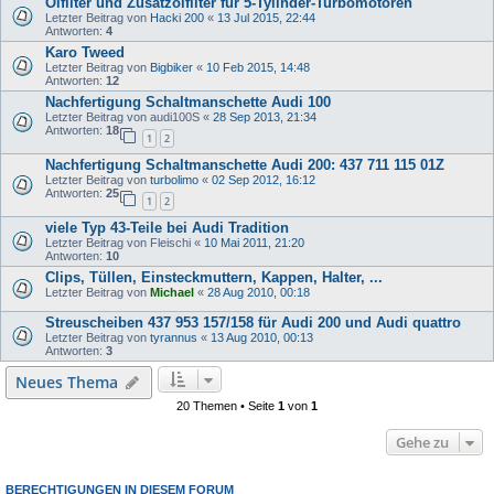
Ölfilter und Zusatzölfilter für 5-Tylinder-Turbomotoren
Letzter Beitrag von
Hacki 200
«
13 Jul 2015, 22:44
Antworten:
4
Karo Tweed
Letzter Beitrag von
Bigbiker
«
10 Feb 2015, 14:48
Antworten:
12
Nachfertigung Schaltmanschette Audi 100
Letzter Beitrag von
audi100S
«
28 Sep 2013, 21:34
Antworten:
18
1
2
Nachfertigung Schaltmanschette Audi 200: 437 711 115 01Z
Letzter Beitrag von
turbolimo
«
02 Sep 2012, 16:12
Antworten:
25
1
2
viele Typ 43-Teile bei Audi Tradition
Letzter Beitrag von
Fleischi
«
10 Mai 2011, 21:20
Antworten:
10
Clips, Tüllen, Einsteckmuttern, Kappen, Halter, ...
Letzter Beitrag von
Michael
«
28 Aug 2010, 00:18
Streuscheiben 437 953 157/158 für Audi 200 und Audi quattro
Letzter Beitrag von
tyrannus
«
13 Aug 2010, 00:13
Antworten:
3
Neues Thema
20 Themen • Seite
1
von
1
Gehe zu
BERECHTIGUNGEN IN DIESEM FORUM